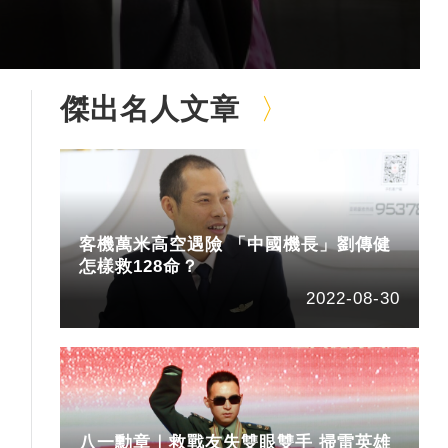
傑出名人文章
客機萬米高空遇險 「中國機長」劉傳健
怎樣救128命？
2022-08-30
八一勳章｜救戰友失雙眼雙手 掃雷英雄