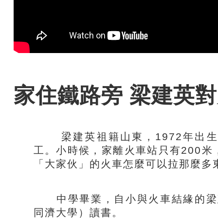
家住鐵路旁 梁建英
梁建英祖籍山東，1972年出生
工。小時候，家離火車站只有200
「大家伙」的火車怎麼可以拉那麼多
中學畢業，自小與火車結緣的梁建
同濟大學）讀書。