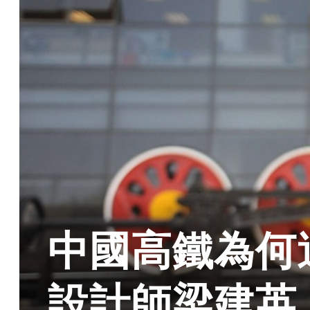
中國高鐵為何
設計師梁建英