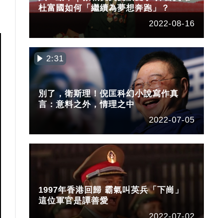
杜富國如何「繼續為夢想奔跑」？
2022-08-16
2:31
別了，衛斯理！倪匡科幻小說寫作真
言：意料之外，情理之中
2022-07-05
1997年香港回歸 霸氣叫英兵「下崗」
這位軍官是譚善愛
2022-07-02