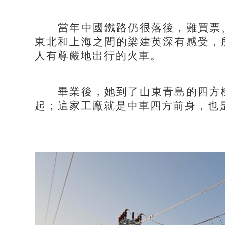
當年中國鐵路仍很落後，難買票、
東北和上海之間的梁建英深有感受，
人有尊嚴地出行的火車。
畢業後，她到了山東青島的四方機
起；這家工廠就是中車四方前身，也