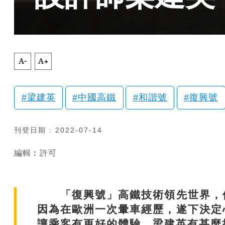
A-
A+
梁建英
中國高鐵
和諧號
復興號
刊登日期 : 2022-07-14
編輯︰許可
「復興號」高鐵技術領先世界，但
因為在歐洲一次暈車經歷，遂下決定
讓乘客有更好的體驗。梁建英有甚麼