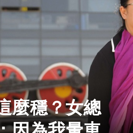
這麼穩？女總
：因為我暈車