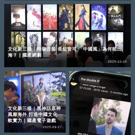
文化新三樣｜時裝古裝 長短皆可 「中國風」為何能出
海？｜國產網劇
2025-10-25
文化新三樣｜黑神話原神
風靡海外 打造中國文化
軟實力｜國產電子遊戲
2025-09-27