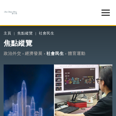
主頁
焦點縱覽
社會民生
焦點縱覽
政治外交
經濟發展
社會民生
體育運動