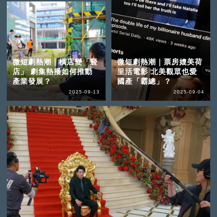
微短劇熱潮｜橫店變「豎
微短劇熱潮｜票房媲美荷
店」 劇集熱播如何推動
里活電影 北美觀眾也愛
產業發展？
國產「霸總」？
2025-09-13
2025-09-04