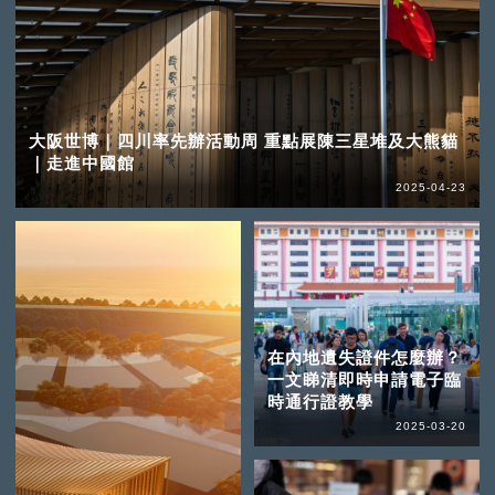
大阪世博｜四川率先辦活動周 重點展陳三星堆及大熊貓
｜走進中國館
2025-04-23
在內地遺失證件怎麼辦？
一文睇清即時申請電子臨
時通行證教學
2025-03-20