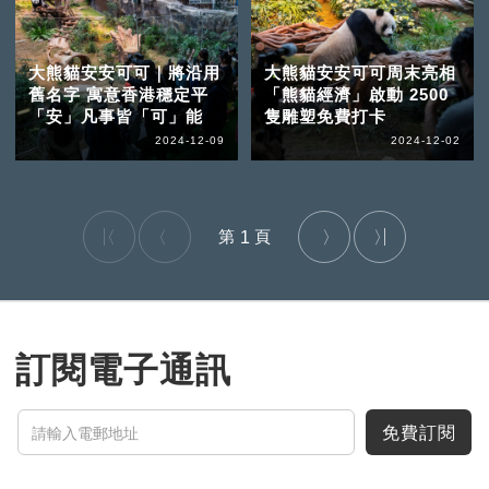
大熊貓安安可可｜將沿用
大熊貓安安可可周末亮相
舊名字 寓意香港穩定平
「熊貓經濟」啟動 2500
「安」凡事皆「可」能
隻雕塑免費打卡
2024-12-09
2024-12-02
1
訂閱電子通訊
免費訂閱