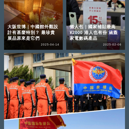
大阪世博｜中國館外觀設
懶人包｜國家補貼最高
計有甚麼特別？ 最珍貴
¥2000 港人也有份 涵蓋
展品原來是它們
家電數碼產品
2025-04-14
2025-02-06