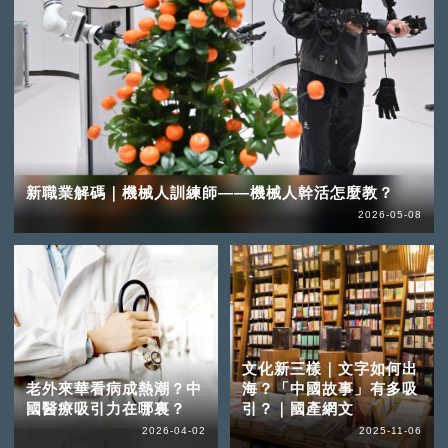
新職業解碼｜機械人訓練師——機械人幹活怎麼教？
2026-05-08
文化新三樣｜文字如何出
老外來華看病成熱潮？中
海？「中國故事」有多吸
國醫療吸引力在哪裏？
引？｜國產網文
2026-04-02
2025-11-06