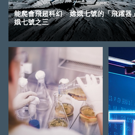
能爬會飛超科幻 嫦娥七號的「飛躍器
娥七號之三