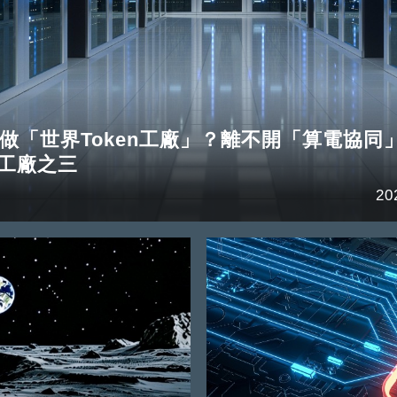
做「世界Token工廠」？離不開「算電協同
en工廠之三
20