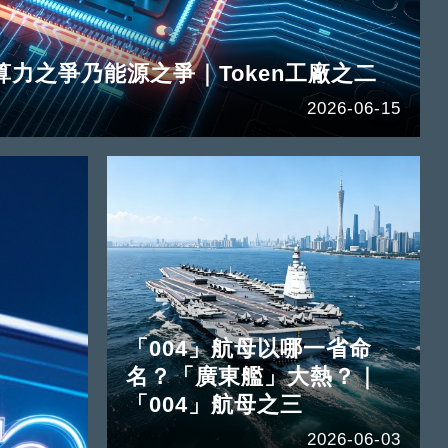
算力之爭乃能源之爭｜Token工廠之二
2026-06-15
「004」航母以哪一省命
名？「廣東艦」大熱？｜
「004」航母之三
2026-06-03