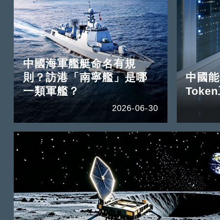
中國海軍艦艇命名有規
則？訪港「南寧艦」是哪
中國能
一類軍艦？
Tok
2026-06-30