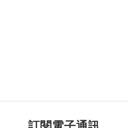
織
前副主席兼香港特別行政區前行政長官董建
主席的非政府、非牟利機構。基金會矢志匯聚
上，為香港的繁榮安定與持續發展作出新的
政策研究院，進行政策研究和倡議，發揮智
，並細說當代中國發展；以及香港地方志中
訂閱電子通訊
育人。