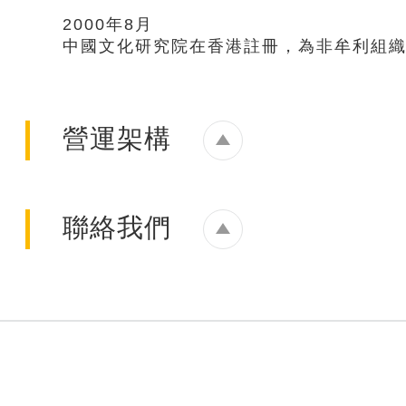
2000年8月
中國文化研究院在香港註冊，為非牟利組
營運架構
團結香港基金
聯絡我們
團結香港基金
團結香港基金是由全國政協
華先生於2014年11月創立，並擔任榮譽
一般查詢
新思維和新視野，在「一國兩制」的基礎
貢獻。基金會轄下有三個營運組織：公共
電郵：
info@ourchinastory.com
庫功能；中國文化研究院，弘揚中國文化
心，記錄社會變遷，梳理歷史脈絡，存史
電話：+852 5923 5365