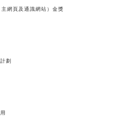
劃（主網頁及通識網站）金獎
廣計劃
啟用