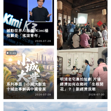
撼動世界AI版圖 Kimi楊
植麟是「搖滾青年」
2026-07-29
3:49
明清老宅裏拍短劇 片場
系列專題｜小城大製造
經濟如何在鄉村「生根開
十城故事解碼中國發展
花」？｜新經濟浪潮
2026-07-28
2026-07-30