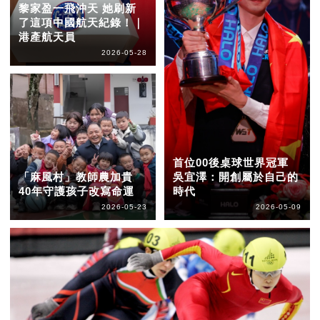
黎家盈一飛沖天 她刷新
了這項中國航天紀錄！｜
港產航天員
2026-05-28
首位00後桌球世界冠軍
「麻風村」教師農加貴
吳宜澤：開創屬於自己的
40年守護孩子改寫命運
時代
2026-05-23
2026-05-09