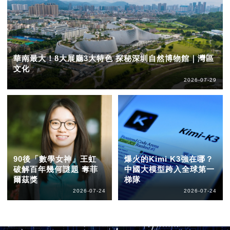
華南最大！8大展廳3大特色 探秘深圳自然博物館｜灣區
文化
2026-07-29
90後「數學女神」王虹
爆火的Kimi K3強在哪？
破解百年幾何謎題 奪菲
中國大模型跨入全球第一
爾茲獎
梯隊
2026-07-24
2026-07-24