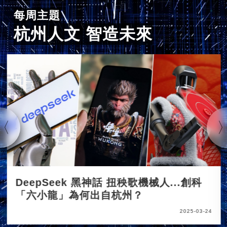
每周主題
杭州人文 智造未來
DeepSeek 黑神話 扭秧歌機械人...創科
「六小龍」為何出自杭州？
2025-03-24