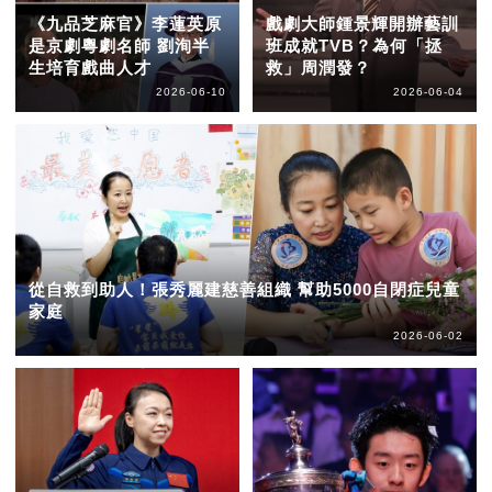
《九品芝麻官》李蓮英原
戲劇大師鍾景輝開辦藝訓
是京劇粵劇名師 劉洵半
班成就TVB？為何「拯
生培育戲曲人才
救」周潤發？
2026-06-10
2026-06-04
從自救到助人！張秀麗建慈善組織 幫助5000自閉症兒童
家庭
2026-06-02