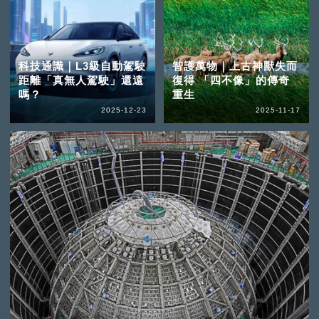
科技通識｜L3級自動駕駛
智護萬物｜上古神獸失而
距離「真無人駕駛」還遠
復得 「四不像」的傳奇
嗎？
重生
2025-12-23
2025-11-17