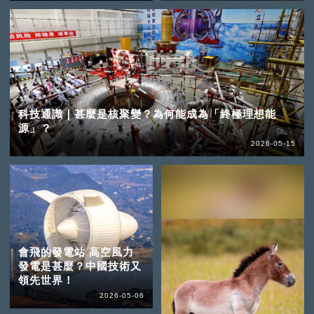
科技通識｜甚麼是核聚變？為何能成為「終極理想能
源」？
2026-05-15
會飛的發電站 高空風力
發電是甚麼？中國技術又
領先世界！
2026-05-06