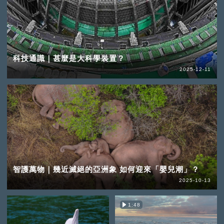
科技通識｜甚麼是大科學裝置？
2025-12-11
智護萬物｜幾近滅絕的亞洲象 如何迎來「嬰兒潮」？
2025-10-13
1:48