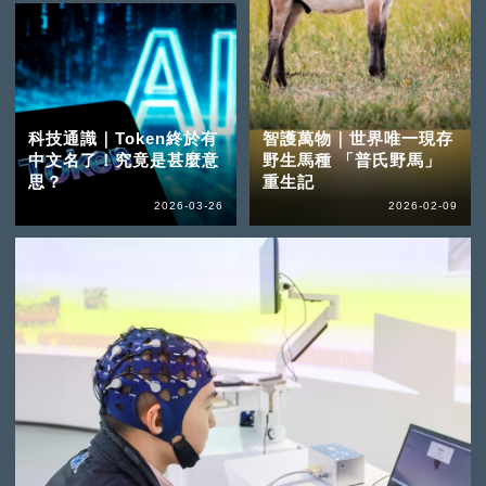
科技通識｜Token終於有
智護萬物｜世界唯一現存
中文名了！究竟是甚麼意
野生馬種 「普氏野馬」
思？
重生記
2026-03-26
2026-02-09