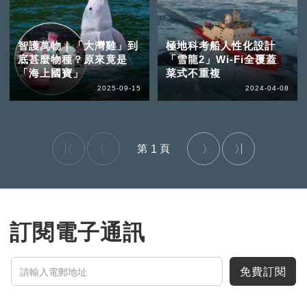
智護萬物｜「大灣雞」到
極地科考船人性化設計
底甚麼物種？原來竟是
「雪龍2」Wi-Fi全覆蓋
「海上國寶」
菜式不重複
2025-09-15
2024-04-08
1
訂閱電子通訊
免費訂閱