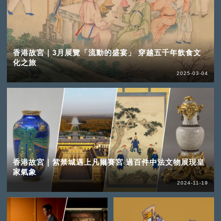
香港故宮｜3月展覽「流動的盛宴」 穿越五千年飲食文
化之旅
2025-03-04
香港故宮｜紫禁城遇上凡爾賽宮 過百件中法文物展現皇
家氣象
2024-11-19