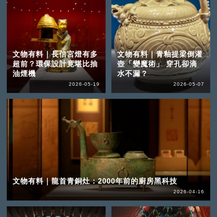
文物有料｜長信宮燈有多
文物有料｜青釉提梁倒灌
超前？環保設計竟堪比抽
壺「變魔術」 穿孔卻滴
油煙機
水不漏？
2026-05-19
2026-05-07
文物有料｜龍首青銅灶：2000年前的廚房黑科技
2026-04-16