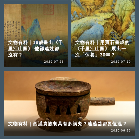
文物有料丨18歲畫出《千
文物有料｜用寶石畫成的
里江山圖》 他卻連姓都
《千里江山圖》 展出一
沒有？
次「休養」30年？
2026-07-23
2026-07-10
文物有料｜西漢貴族餐具有多講究？連蘸醬都要恆溫？
2026-06-29