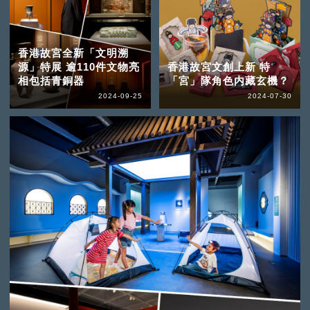
香港故宮全新「文明溯
源」特展 逾110件文物亮
香港故宮文創上新 特
相包括青銅器
「宮」隊角色内藏玄機？
2024-09-25
2024-07-30