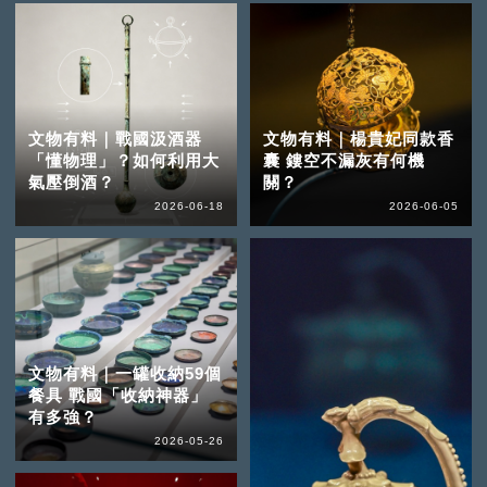
文物有料｜戰國汲酒器
文物有料｜楊貴妃同款香
「懂物理」？如何利用大
囊 鏤空不漏灰有何機
氣壓倒酒？
關？
2026-06-18
2026-06-05
文物有料｜一罐收納59個
餐具 戰國「收納神器」
有多強？
2026-05-26