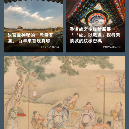
香港故宮多媒體新展
故宮最神秘的「乾隆花
「『紋』以載道」探尋紫
園」 百年來首現真容
禁城的紋樣密碼
2025-10-14
2025-05-20