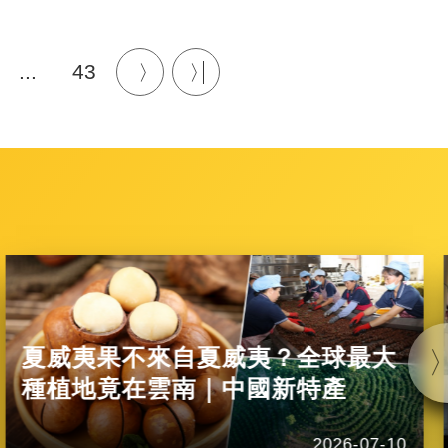
...
43
夏威夷果不來自夏威夷？全球最大
種植地竟在雲南｜中國新特產
2026-07-10