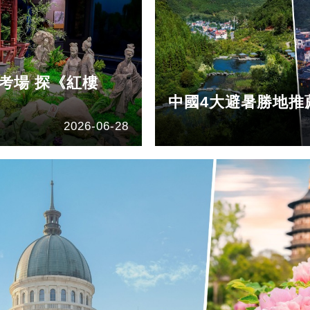
考場 探《紅樓
中國4大避暑勝地推
2026-06-28