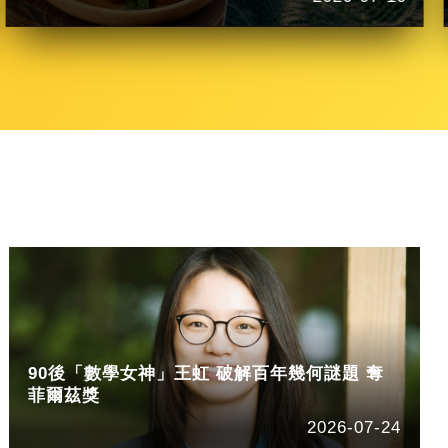
90後「數學女神」王虹 破解百年幾何謎題 奪
菲爾茲獎
2026-07-24