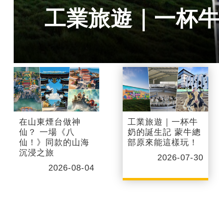
工業旅遊｜一杯牛
在山東煙台做神
工業旅遊｜一杯牛
仙？ 一場《八
奶的誕生記 蒙牛總
仙！》同款的山海
部原來能這樣玩！
沉浸之旅
2026-07-30
2026-08-04