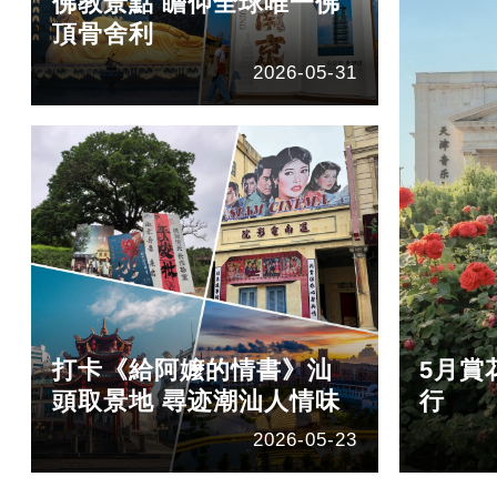
佛教景點 瞻仰全球唯一佛
頂骨舍利
2026-05-31
打卡《給阿嬤的情書》汕
5月賞
頭取景地 尋迹潮汕人情味
行
2026-05-23