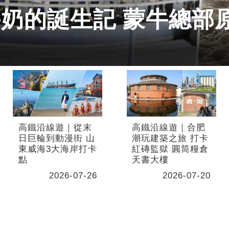
奶的誕生記 蒙牛總部
高鐵沿線遊｜從末
高鐵沿線遊｜合肥
日巨輪到動漫街 山
潮玩建築之旅 打卡
東威海3大海岸打卡
紅磚監獄 圓筒糧倉
點
天書大樓
2026-07-26
2026-07-20