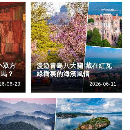
小眾方
漫遊青島八大關 藏在紅瓦
黑馬？
綠樹裏的海濱風情
26-06-23
2026-06-11