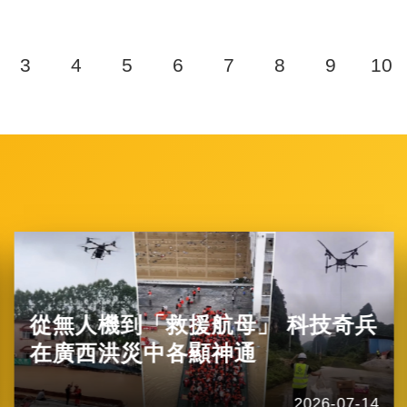
3
4
5
6
7
8
9
10
從無人機到「救援航母」 科技奇兵
在廣西洪災中各顯神通
2026-07-14