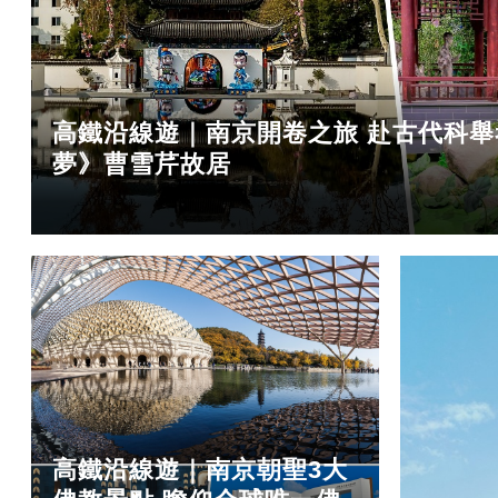
高鐵沿線遊｜南京開卷之旅 赴古代科舉
夢》曹雪芹故居
高鐵沿線遊｜南京朝聖3大