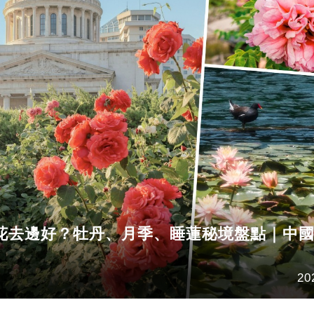
花去邊好？牡丹、月季、睡蓮秘境盤點｜中
20