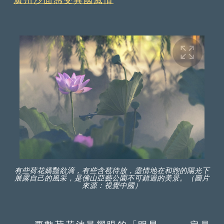
有些荷花嬌豔欲滴，有些含苞待放，盡情地在和煦的陽光下
展露自己的風采，是佛山亞藝公園不可錯過的美景。（圖片
來源：視覺中國）