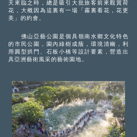
天來臨之時，總是吸引大批旅客前來觀賞荷
花，大概因為這裏有一場「霧裏看花，花更
美」的約會。
佛山亞藝公園是個具嶺南水鄉文化特色
的市民公園，園內綠樹成蔭，環境清幽，利
用圓型拱門、石板小橋等設計要素，營造出
具亞洲藝術風采的藝術園地。