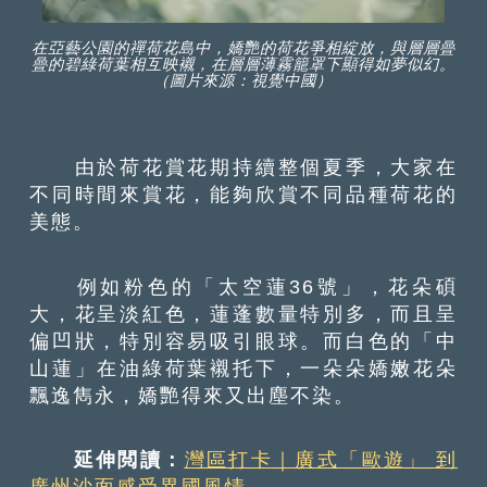
在亞藝公園的禪荷花島中，嬌艷的荷花爭相綻放，與層層曡
曡的碧綠荷葉相互映襯，在層層薄霧籠罩下顯得如夢似幻。
（圖片來源：視覺中國）
由於荷花賞花期持續整個夏季，大家在
不同時間來賞花，能夠欣賞不同品種荷花的
美態。
例如粉色的「太空蓮36號」，花朵碩
大，花呈淡紅色，蓮蓬數量特別多，而且呈
偏凹狀，特別容易吸引眼球。而白色的「中
山蓮」在油綠荷葉襯托下，一朵朵嬌嫩花朵
飄逸雋永，嬌艷得來又出塵不染。
延伸閲讀：
灣區打卡｜廣式「歐遊」 到
廣州沙面感受異國風情