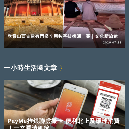
欣賞山西古建有門檻？用數字技術闖一關｜文化新旅途
2026-07-28
一小時生活圈文章
PayMe推銀聯虛擬卡 便利北上及環球消費
｜一文看清細節