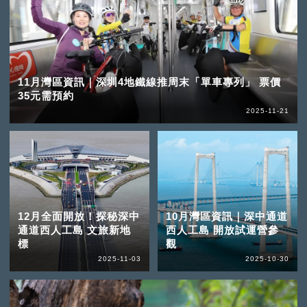
11月灣區資訊｜深圳4地鐵線推周末「單車專列」 票價
35元需預約
2025-11-21
12月全面開放！探秘深中
10月灣區資訊｜深中通道
通道西人工島 文旅新地
西人工島 開放試運營參
標
觀
2025-11-03
2025-10-30