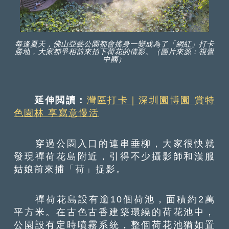
每逢夏天，佛山亞藝公園都會搖身一變成為了「網紅」打卡
勝地，大家都爭相前來拍下荷花的倩影。（圖片來源：視覺
中國）
延伸閲讀：
灣區打卡｜深圳園博園 賞特
色園林 享寫意慢活
穿過公園入口的連串垂柳，大家很快就
發現禪荷花島附近，引得不少攝影師和漢服
姑娘前來捕「荷」捉影。
禪荷花島設有逾10個荷池，面積約2萬
平方米。在古色古香建築環繞的荷花池中，
公園設有定時噴霧系統，整個荷花池猶如置