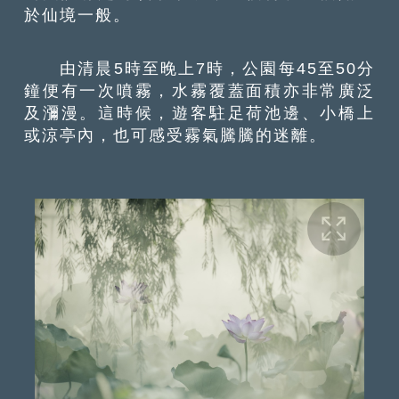
於仙境一般。
由清晨5時至晚上7時，公園每45至50分
鐘便有一次噴霧，水霧覆蓋面積亦非常廣泛
及瀰漫。這時候，遊客駐足荷池邊、小橋上
或涼亭內，也可感受霧氣騰騰的迷離。