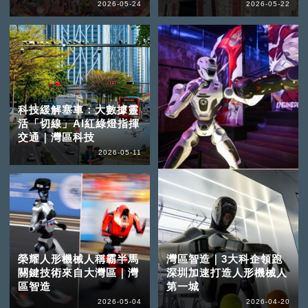
2026-05-24
2026-05-22
科技緩解塞車：大數據靈
活「切線」AI紅綠燈指揮
交通｜灣區科技
2026-05-11
榮耀人形機械人稱霸半馬
灣區智造｜3大科企領跑
關鍵技術來自大灣區｜灣
深圳加速打造人形機械人
區智造
第一城
2026-05-04
2026-04-20