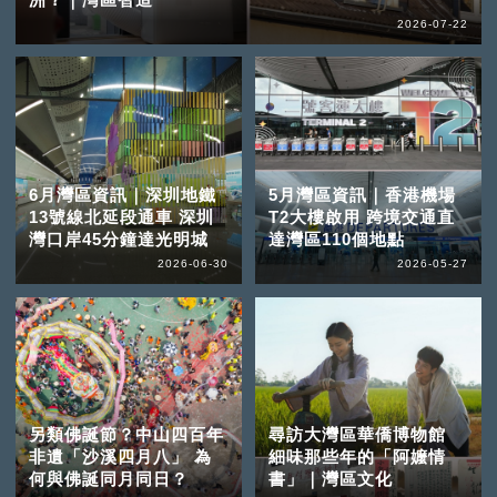
2026-07-22
6月灣區資訊｜深圳地鐵
5月灣區資訊｜香港機場
13號線北延段通車 深圳
T2大樓啟用 跨境交通直
灣口岸45分鐘達光明城
達灣區110個地點
2026-06-30
2026-05-27
另類佛誕節？中山四百年
尋訪大灣區華僑博物館
非遺「沙溪四月八」 為
細味那些年的「阿嬤情
何與佛誕同月同日？
書」｜灣區文化