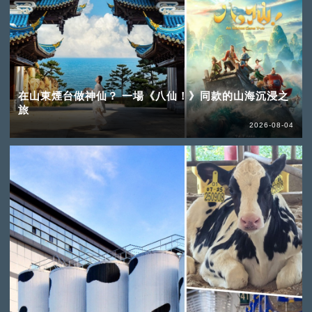
在山東煙台做神仙？ 一場《八仙！》同款的山海沉浸之
旅
2026-08-04