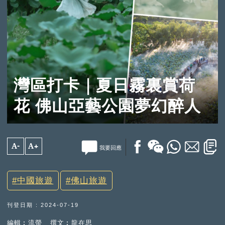
灣區打卡｜夏日霧裏賞荷
花 佛山亞藝公園夢幻醉人
A-
A+
我要回應
中國旅遊
佛山旅遊
刊登日期 : 2024-07-19
編輯︰流螢
撰文︰龍在思