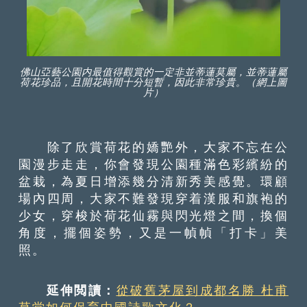
佛山亞藝公園内最值得觀賞的一定非並蒂蓮莫屬，並蒂蓮屬
荷花珍品，且開花時間十分短暫，因此非常珍貴。（網上圖
片）
除了欣賞荷花的嬌艷外，大家不忘在公
園漫步走走，你會發現公園種滿色彩繽紛的
盆栽，為夏日增添幾分清新秀美感覺。環顧
場內四周，大家不難發現穿着漢服和旗袍的
少女，穿梭於荷花仙霧與閃光燈之間，換個
角度，擺個姿勢，又是一幀幀「打卡」美
照。
延伸閲讀：
從破舊茅屋到成都名勝 杜甫