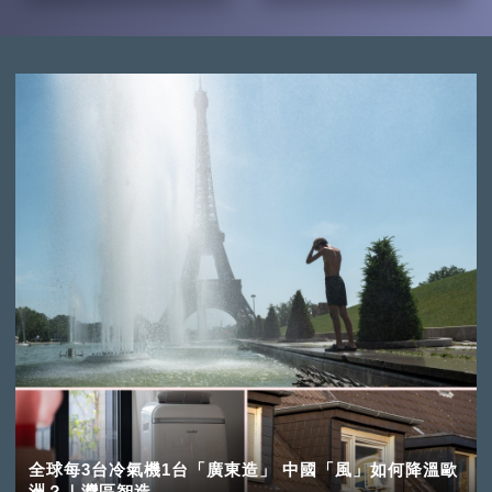
全球每3台冷氣機1台「廣東造」 中國「風」如何降溫歐
洲？｜灣區智造