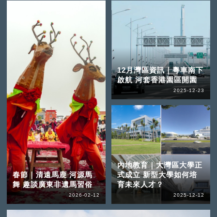
12月灣區資訊｜粵車南下
啟航 河套香港園區開園
2025-12-23
內地教育｜大灣區大學正
春節｜清遠馬鹿 河源馬
式成立 新型大學如何培
舞 趣談廣東非遺馬習俗
育未來人才？
2026-02-12
2025-12-12