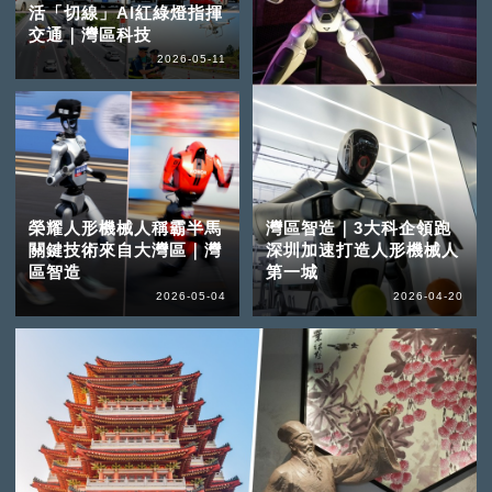
活「切線」AI紅綠燈指揮
交通｜灣區科技
2026-05-11
榮耀人形機械人稱霸半馬
灣區智造｜3大科企領跑
關鍵技術來自大灣區｜灣
深圳加速打造人形機械人
區智造
第一城
2026-05-04
2026-04-20