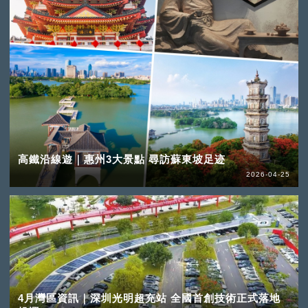
高鐵沿線遊｜惠州3大景點 尋訪蘇東坡足迹
2026-04-25
4月灣區資訊｜深圳光明超充站 全國首創技術正式落地