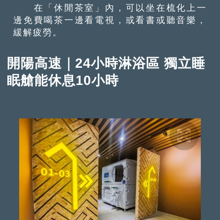
在「休閒茶室」內，可以坐在梳化上一
邊免費喝茶一邊看電視，或看書或聽音樂，
緩解疲勞。
開陽高速｜24小時淋浴區 獨立睡
眠艙能休息10小時