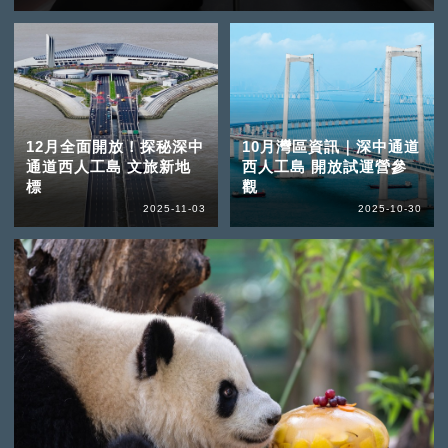
12月全面開放！探秘深中
10月灣區資訊｜深中通道
通道西人工島 文旅新地
西人工島 開放試運營參
標
觀
2025-11-03
2025-10-30