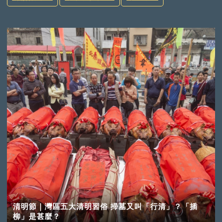
清明節｜灣區五大清明習俗 掃墓又叫「行清」？「插
柳」是甚麼？