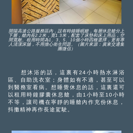
開陽高速公路服務區內，設有時鐘睡眠艙，每層休息艙分上
下層，艙內長2.2米，寛1.3米，配套了床墊和床上用品，空
間寬敞。租用時間為1、3、5、10個小時四種選擇，更有專
人清潔床舖，不用擔心衛生問題。（圖片來源：廣東交通集
團微信）
想沐浴的話，這裏有24小時熱水淋浴
區、自助洗衣室；身體如有不適，甚至可以
到醫務室看病。想睡覺休息的話，這裏還可
以租用時鐘膠囊休息艙，由1小時至10小時
不等，讓司機在寧靜的睡艙內作充份休息，
抖擻精神再作長途駕駛。