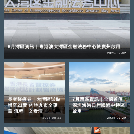
8月灣區資訊｜粵港澳大灣區金融法務中心於廣州啟用
2025-09-02
長者醫療券｜大灣區試點
7月灣區資訊｜全國首個
增至21間 內地九市全覆
深圳海港口岸國際中轉區
蓋 流程一文看清
啟用
2025-08-22
2025-07-29