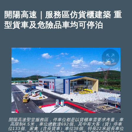
開陽高速｜服務區仿貨櫃建築 重
型貨車及危險品車均可停泊
開陽高速聖堂服務區，停車位都是以貨櫃車需要求考量，車
高限制4.5米，車位總數達692個。其中有大客（貨）停車
位133個、家禽（含長貨車）車位38個、特長22米超長車位