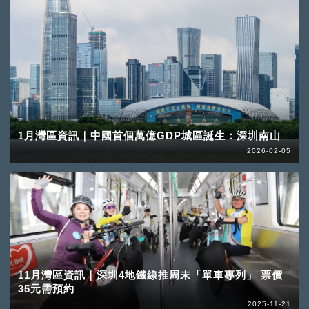
1月灣區資訊｜中國首個萬億GDP城區誕生：深圳南山
2026-02-05
11月灣區資訊｜深圳4地鐵線推周末「單車專列」 票價
35元需預約
2025-11-21