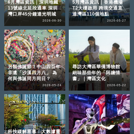
6月灣區資訊｜深圳地鐵
5月灣區資訊｜香港機場
13號線北延段通車 深圳
T2大樓啟用 跨境交通直
灣口岸45分鐘達光明城
達灣區110個地點
2026-06-30
2026-05-27
另類佛誕節？中山四百年
尋訪大灣區華僑博物館
非遺「沙溪四月八」 為
細味那些年的「阿嬤情
何與佛誕同月同日？
書」｜灣區文化
2026-05-24
2026-05-22
科技緩解塞車：大數據靈