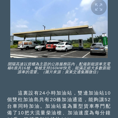
開陽高速以貨櫃為主題的公路服務區內，配備新能源車充電
椿8座共16槍，每槍支持160kW快充，能滿足絕大多數新能
源車的需要。（圖片來源：廣東交通集團微信）
這裏設有24小時加油站，雙邊加油站10
個雙柱加油島共有20條加油通道，能夠讓52
台車同時加油。加油站還為重型貨車專門配
備了10把大流量柴油槍、加油速度為每分鐘