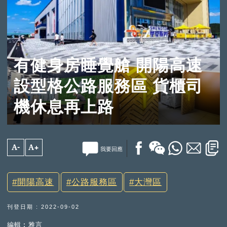
有健身房睡覺艙 開陽高速
設型格公路服務區 貨櫃司
機休息再上路
A-
A+
我要回應
開陽高速
公路服務區
大灣區
刊登日期 : 2022-09-02
編輯︰雅言