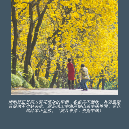
清明節正是南方繁花盛放的季節，各處美不勝收，為郊遊踏
青提供不少好去處。圖為佛山南海區獅山鎮南國桃園，黃花
風鈴木正盛放。（圖片來源：視覺中國）