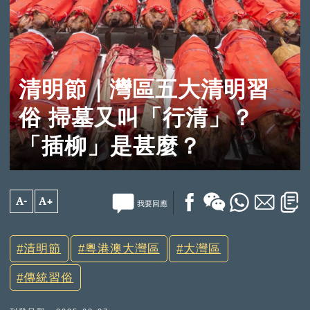
清明節｜灣區五大清明習
俗 掃墓又叫「行清」？
「插柳」是甚麼？
A-
A+
我要回應
清明節
粵港澳大灣區
大灣區
傳統習俗