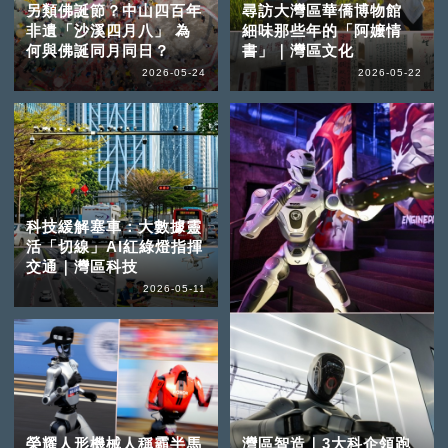
另類佛誕節？中山四百年
尋訪大灣區華僑博物館
非遺「沙溪四月八」 為
細味那些年的「阿嬤情
何與佛誕同月同日？
書」｜灣區文化
2026-05-24
2026-05-22
科技緩解塞車：大數據靈
活「切線」AI紅綠燈指揮
交通｜灣區科技
2026-05-11
榮耀人形機械人稱霸半馬
灣區智造｜3大科企領跑