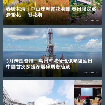
春暖花海｜中山珠海賞花地圖 春日限定逐
夢繁花 ｜附花期
2025-04-10
3月灣區資訊｜惠州海域發現億噸級油田
中國首次探獲深層碎屑岩油藏
2025-04-02