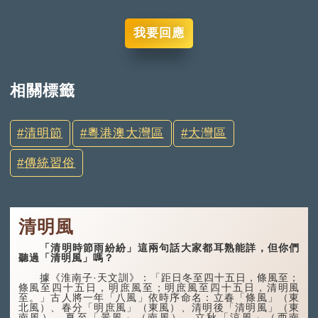
我要回應
相關標籤
清明節
粵港澳大灣區
大灣區
傳統習俗
清明風
「清明時節雨紛紛」這兩句話大家都耳熟能詳，但你們
聽過「清明風」嗎？
據《淮南子·天文訓》：「距日冬至四十五日，條風至；
條風至四十五日，明庶風至；明庶風至四十五日，清明風
至。」古人將一年「八風」依時序命名：立春「條風」（東
北風）、春分「明庶風」（東風）、清明後「清明風」（東
南風）、夏至「景風」（南風）、立秋「涼風」（西南