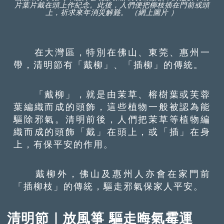
片葉片戴在頭上作紀念。此後，人們便把柳枝插在門前或頭
上，祈求來年消災解難。 （網上圖片 ）
在大灣區，特別在佛山、東莞、惠州一
帶，清明節有「戴柳」、「插柳」的傳統。
「戴柳」，就是由茉草、榕樹葉或芙蓉
葉編織而成的頭飾，這些植物一般被認為能
驅除邪氣。清明前後，人們把茉草等植物編
織而成的頭飾「戴」在頭上，或「插」在身
上，有保平安的作用。
戴柳外，佛山及惠州人亦會在家門前
「插柳枝」的傳統，驅走邪氣保家人平安。
清明節｜放風箏 驅走晦氣霉運