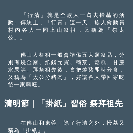
「行清」就是全族人一齊去掃墓的活
動。傳統上，「行青」這一天，族人會動員
村內各人一同上山祭祖，又稱為「祭太
公」。
佛山人祭祖一般會準備五大類祭品，分
別有燒金豬、紙錢元寶、蕎菜、鬆糕、甘蔗
水果等。拜祭祖先後，會把燒豬即時分食，
又稱為「太公分豬肉」，好讓各人帶回家吃
後一家興旺。
清明節｜「掛紙」習俗 祭拜祖先
在佛山和東莞，除了行清之外，掃墓又
稱為「掛紙」。