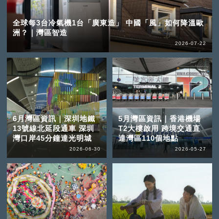
全球每3台冷氣機1台「廣東造」 中國「風」如何降溫歐
洲？｜灣區智造
2026-07-22
6月灣區資訊｜深圳地鐵
5月灣區資訊｜香港機場
13號線北延段通車 深圳
T2大樓啟用 跨境交通直
灣口岸45分鐘達光明城
達灣區110個地點
2026-06-30
2026-05-27