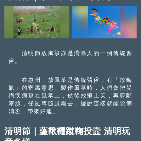
清明節放風箏亦是灣區人的一個傳統習
俗。
在惠州，放風箏是傳統習俗，有「放晦
氣」的寄寓意思。製作風箏時，人們會把災
禍疾病寫在風箏上，然後放飛上天，再剪斷
牽線，任風箏隨風飄去，據說這樣就能除病
消災，帶來好運。
清明節｜蘯鞦韆蹴鞠投壼 清明玩