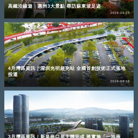
高鐵沿線遊｜惠州3大景點 尋訪蘇東坡足迹
2026-04-25
4月灣區資訊｜深圳光明超充站 全國首創技術正式落地
投運
2026-04-16
3月灣區資訊｜新皇崗口岸主體完成 將實施「一地兩