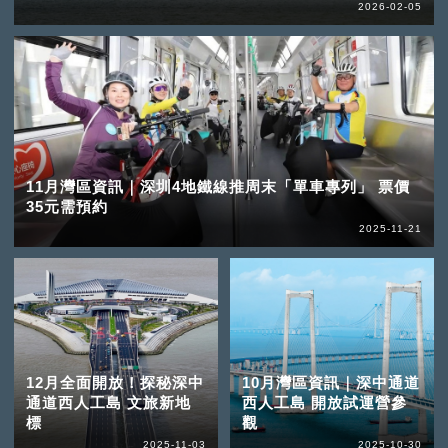
2026-02-05
11月灣區資訊｜深圳4地鐵線推周末「單車專列」 票價
35元需預約
2025-11-21
12月全面開放！探秘深中
10月灣區資訊｜深中通道
通道西人工島 文旅新地
西人工島 開放試運營參
標
觀
2025-11-03
2025-10-30