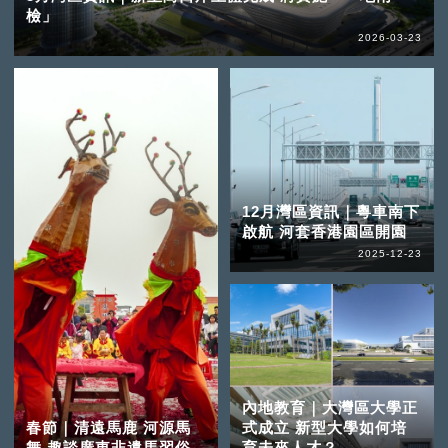
檢」
2026-03-23
12月灣區資訊｜粵車南下
啟航 河套香港園區開園
2025-12-23
內地教育｜大灣區大學正
春節｜清遠馬鹿 河源馬
式成立 新型大學如何培
舞 趣談廣東非遺馬習俗
育未來人才？