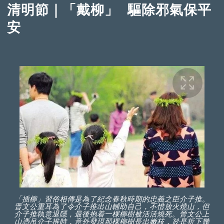
清明節｜「戴柳」 驅除邪氣保平
安
「插柳」習俗相傳是為了紀念春秋時期的忠義之臣介子推。
晋文公重耳為了令介子推出山輔助自己，不惜放火燒山，但
介子推執意退隱，最後抱着一棵柳樹被活活燒死。晉文公上
山憑吊介子推時，意外發現那棵柳樹長出嫩枝，於是折下幾