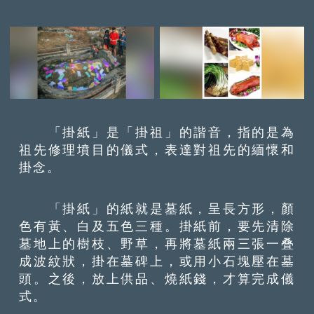
「掛紙」是「掛祖」的諧音，指的是為
祖先修理墳目的儀式，表達對祖先的緬懷和
掛念。
「掛紙」的紙就是墓紙，呈長方形，顏
色有黃、白及五色三種。掛紙前，要先清除
墓地上的樹枝、野草，再將墓紙兩三張一叠
成波紋狀，掛在墓碑上，或用小石塊壓在墓
頭。之後，放上供品、燒紙錢，才算完成儀
式。