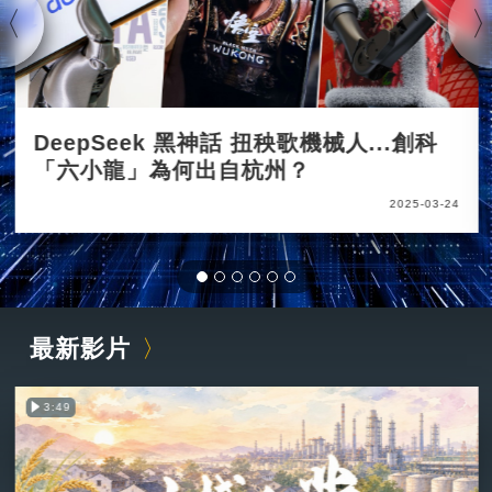
DeepSeek 黑神話 扭秧歌機械人...創科
「六小龍」為何出自杭州？
2025-03-24
最新影片
3:49