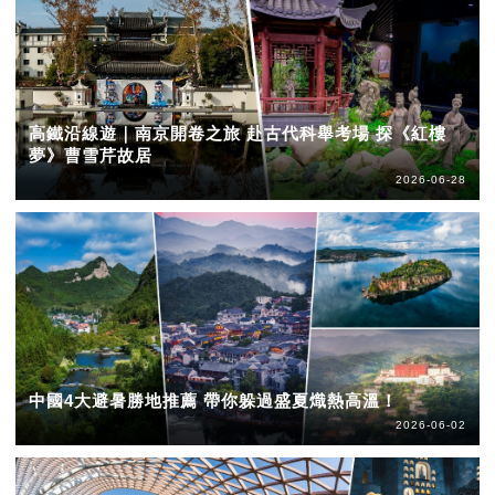
高鐵沿線遊｜南京開卷之旅 赴古代科舉考場 探《紅樓
夢》曹雪芹故居
2026-06-28
中國4大避暑勝地推薦 帶你躲過盛夏熾熱高溫！
2026-06-02