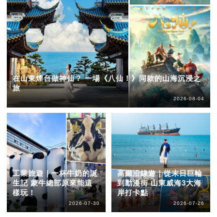
在山東煙台做神仙？ 一場《八仙！》同款的山海沉浸之
旅
2026-08-04
工業旅遊｜一杯牛奶的誕
高鐵沿線遊｜從末日巨輪
生記 蒙牛總部原來能這
到動漫街 山東威海3大海
樣玩！
岸打卡點
2026-07-30
2026-07-26