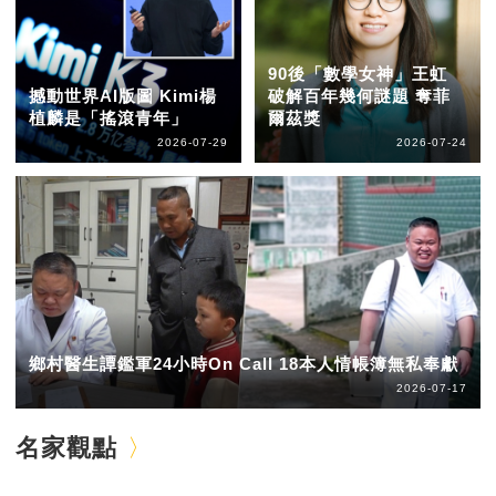
90後「數學女神」王虹
撼動世界AI版圖 Kimi楊
破解百年幾何謎題 奪菲
植麟是「搖滾青年」
爾茲獎
2026-07-29
2026-07-24
鄉村醫生譚鑑軍24小時On Call 18本人情帳簿無私奉獻
2026-07-17
名家觀點