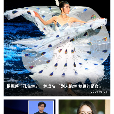
楊麗萍「孔雀舞」一舞成名 「別人跳舞 她跳的是命」
2026-08-04