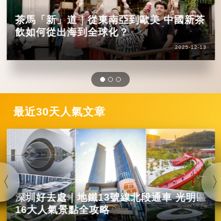
茶馬「新」道｜從東南亞到歐美 中國新茶
飲如何從出海到全球化？
2025-12-13
最近30天人氣文章
深圳好去處｜地鐵13號線北段通車 光明區
16大人氣景點全攻略