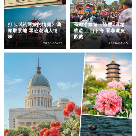
打卡《給阿嬤的情書》汕
高鐵沿線遊｜陸豐2日精
頭取景地 尋迹潮汕人情
華遊 上山下海 看非遺皮
味
影戲
2026-05-23
2026-04-05