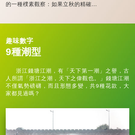
的一種樸素觀察：如果立秋的精確...
趣味數字
9種潮型
浙江錢塘江潮，有「天下第一潮」之譽，古
人所謂「浙江之潮，天下之偉觀也。」錢塘江潮
不僅氣勢磅礴，而且形態多變，共9種花款，大
家都見過嗎？