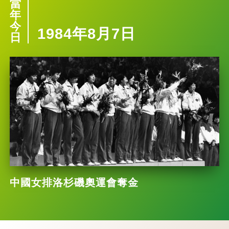
當
年
今
1984年8月7日
日
中國女排洛杉磯奧運會奪金