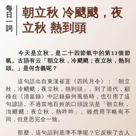
每
朝立秋 冷颼颼，夜
日
一
立秋 熱到頭
詞
今天是立秋，是二十四節氣中的第13個節
氣。古語有云「朝立秋，冷颼颼；夜立秋，熱到
頭。」是何含義呢？
這句話出自東漢崔寔《四民月令》：「朝立
秋，冷颼颼；夜立秋，熱到頭」。到了清代，顧
祿在《清嘉錄》中記錄蘇州風俗時，也引用了這
句諺語。不過當地百姓的口頭說法是「朝立秋，
渹颼颼；夜立秋，熱吽吽」。雖然用字略有不
同，但意思完全一致。
那麼，這句話到底準不準呢？它反映了古人