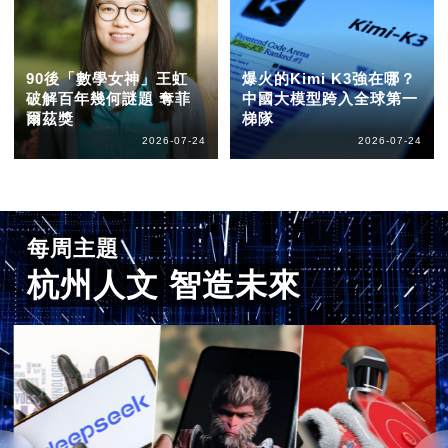
90後「數學女神」王虹
爆火的Kimi K3強在哪？
破解百年幾何謎題 奪菲
中國大模型跨入全球第一
爾茲獎
梯隊
2026-07-24
2026-07-24
每周主題
杭州人文 智造未來