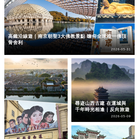
高鐵沿線遊｜南京朝聖3大佛教景點 瞻仰全球唯一佛頂
骨舍利
2026-05-31
尋迹山西古建 在運城與
千年時光相逢｜反向旅遊
2026-05-09