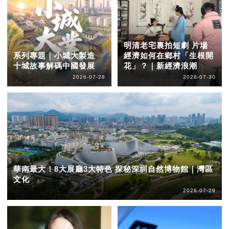
明清老宅裏拍短劇 片場
系列專題｜小城大製造
經濟如何在鄉村「生根開
十城故事解碼中國發展
花」？｜新經濟浪潮
2026-07-28
2026-07-30
華南最大！8大展廳3大特色 探秘深圳自然博物館｜灣區
文化
2026-07-29