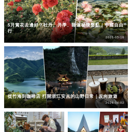
5月賞花去邊好？牡丹、月季、睡蓮秘境盤點｜中國自由
行
2026-05-16
從竹海到咖啡店 打開浙江安吉的山野日常｜反向旅遊
2026-04-02