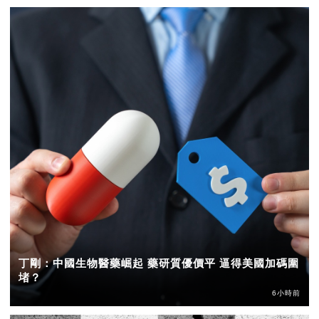
丁剛：中國生物醫藥崛起 藥研質優價平 逼得美國加碼圍
堵？
6小時前