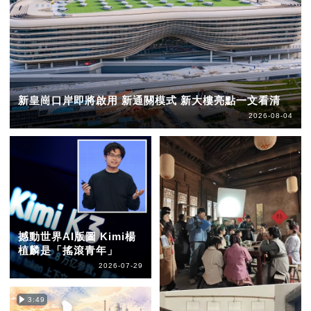
新皇崗口岸即將啟用 新通關模式 新大樓亮點一文看清
2026-08-04
撼動世界AI版圖 Kimi楊
植麟是「搖滾青年」
2026-07-29
3:49