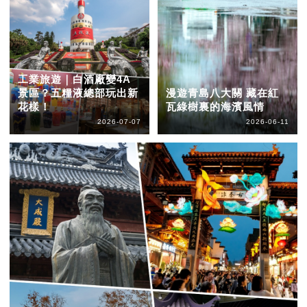
工業旅遊｜白酒廠變4A
景區？五糧液總部玩出新
漫遊青島八大關 藏在紅
花樣！
瓦綠樹裏的海濱風情
2026-07-07
2026-06-11