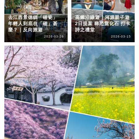
去江西景德鎮「碰瓷」
高鐵沿線遊｜河源親子遊
年輕人到底在「碰」甚
2日提案 睇恐龍化石 打卡
麼？｜反向旅遊
詩之禮堂
2026-03-26
2026-03-15