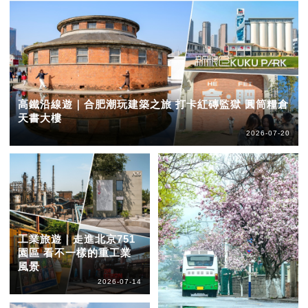
高鐵沿線遊｜合肥潮玩建築之旅 打卡紅磚監獄 圓筒糧倉
天書大樓
2026-07-20
工業旅遊｜走進北京751
園區 看不一樣的重工業
風景
2026-07-14