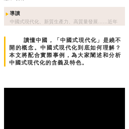
導讀
中國式現代化、新質生產力、高質量發展……近年
來，這些詞相信大家都聽得很多，但它們到底是甚
麼意思？究竟有何內涵和意義？
讀懂中國，「中國式現代化」是繞不
開的概念。中國式現代化到底如何理解？
「國策通識」專題系列文章從多個方面，為大家拆
本文將配合實際事例，為大家闡述和分析
解中國近年重要的國家政策和理念。
中國式現代化的含義及特色。