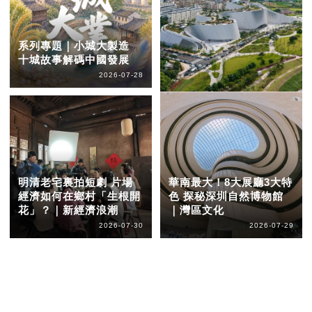
系列專題｜小城大製造
十城故事解碼中國發展
2026-07-28
明清老宅裏拍短劇 片場
華南最大！8大展廳3大特
經濟如何在鄉村「生根開
色 探秘深圳自然博物館
花」？｜新經濟浪潮
｜灣區文化
2026-07-30
2026-07-29