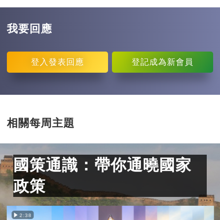
我要回應
登入
發表回應
登記
成為新會員
相關每周主題
國策通識：帶你通曉國家
政策
2:38