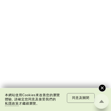
本網站使用Cookies來改善您的瀏覽
同意及關閉
體驗, 請確定您同意及接受我們的
每周主題
私隱政策
才繼續瀏覽。