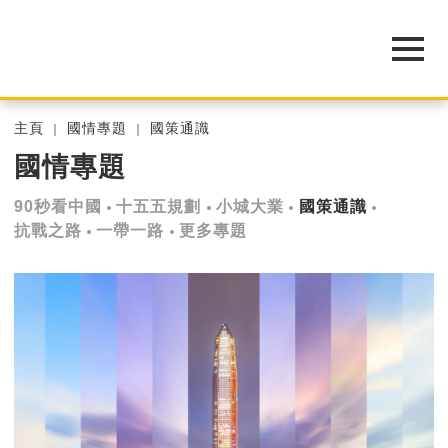
主頁
國情專題
國策通識
國情專題
90秒看中國
十五五規劃
小城大業
國策通識
抗戰之路
一帶一路
更多專題