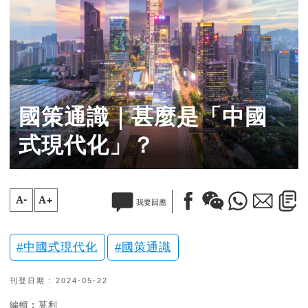
國策通識｜甚麼是「中國
式現代化」？
A-
A+
我要回應
中國式現代化
國策通識
刊登日期 : 2024-05-22
編輯︰莫利