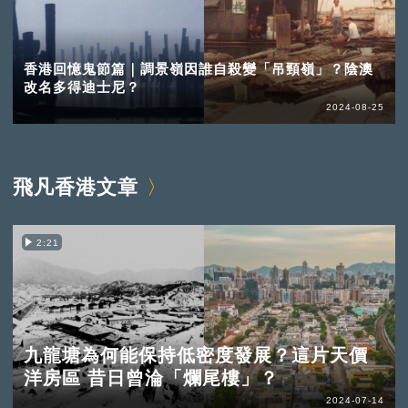
香港回憶鬼節篇｜調景嶺因誰自殺變「吊頸嶺」？陰澳
改名多得迪士尼？
2024-08-25
飛凡香港文章
2:21
九龍塘為何能保持低密度發展？這片天價
洋房區 昔日曾淪「爛尾樓」？
2024-07-14