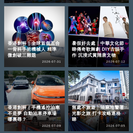
香港創科｜全球首個五合
暑假好去處｜中華文化節
一骨科手術機械人 精準
睇傳奇歌舞劇 DIY古韻手
微創破三難題
作 沉浸式賞隋唐文物
2026-07-31
2026-07-12
香港創科｜手機遙控泊車
無處不旅遊｜油麻地警署
不是夢 自動泊車停車場
光影之旅 打卡攻略逐格
哪裏尋？
睇
2026-07-09
2026-07-05