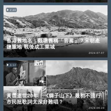
2:46
香港舊地名｜觀塘舊稱「官富」？宋朝產
鹽重地 戰後成工業城
2024-07-07
3:12
黃霑逝世20年｜《獅子山下》最初不流行
市民批歌詞太深好難唱？
2024-06-23