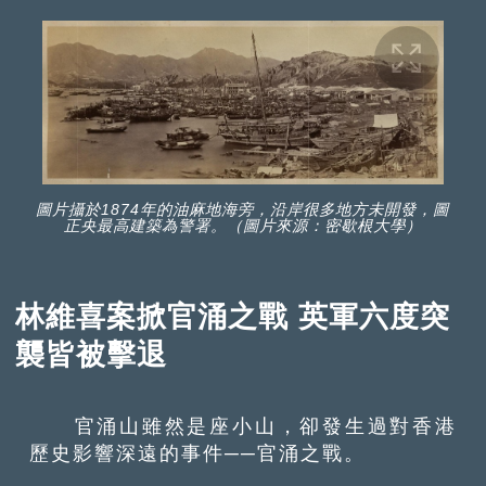
圖片攝於1874年的油麻地海旁，沿岸很多地方未開發，圖
正央最高建築為警署。（圖片來源：密歇根大學）
林維喜案掀官涌之戰 英軍六度突
襲皆被擊退
官涌山雖然是座小山，卻發生過對香港
歷史影響深遠的事件──官涌之戰。