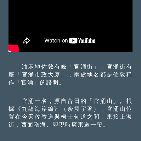
油麻地佐敦有條「官涌街」，官涌街有
座「官涌市政大廈」，兩處地名都是佐敦稱
作「官涌」的證明。
官涌一名，源自昔日的「官涌山」。根
據《九龍海岸線》（余震宇著），官涌山位
置在今天佐敦道與柯士甸道之間，東接上海
街，西面臨海、即現時廣東道一帶。