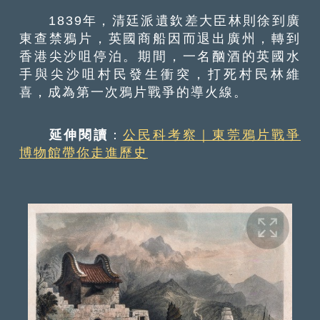
1839年，清廷派遺欽差大臣林則徐到廣
東查禁鴉片，英國商船因而退出廣州，轉到
香港尖沙咀停泊。期間，一名酗酒的英國水
手與尖沙咀村民發生衝突，打死村民林維
喜，成為第一次鴉片戰爭的導火線。
延伸閱讀
：
公民科考察｜東莞鴉片戰爭
博物館帶你走進歷史