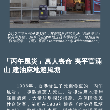
1840年鴉片戰爭爆發後，林則徐所建的官涌「臨衝炮台」
被英軍炸毀。如今只在油麻地玉器市場側留下一條炮台街，
以作紀念。（圖片來源：Intexandios@Wikicommons）
「丙午風災」萬人喪命 夷平官涌
山 建油麻地避風塘
1906年，香港發生了死傷慘重的「丙午
風災」，導致過萬人死亡。災後油麻地沿岸
滿目瘡痍，大量船隻擱淺損毀。為保障漁民
性命財產，港府在1909年通過《建築避風塘