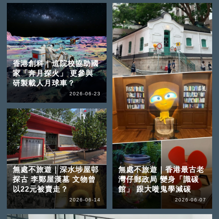
香港創科｜這院校協助國
家「奔月探火」 更參與
研製載人月球車？
2026-06-23
無處不旅遊｜深水埗屋邨
無處不旅遊｜香港最古老
探古 李鄭屋漢墓 文物曾
灣仔郵政局 變身「識碳
以22元被賣走？
館」 跟大嘥鬼學減碳
2026-06-14
2026-06-07