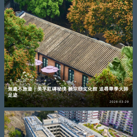
無處不旅遊｜美孚紅磚秘境 饒宗頤文化館 追尋華學大師
足迹
2026-03-29