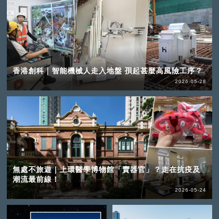
香港創科｜智能機械人走入地盤 孭起甚麼高風險工序？
2026-05-28
無處不旅遊｜上環醫學博物館「賣器官」？走在抗疫及
潮流最前線！
2026-05-24