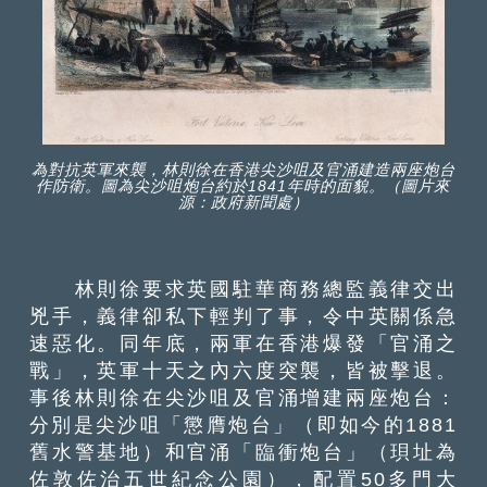
為對抗英軍來襲，林則徐在香港尖沙咀及官涌建造兩座炮台
作防衛。圖為尖沙咀炮台約於1841年時的面貌。（圖片來
源：政府新聞處）
林則徐要求英國駐華商務總監義律交出
兇手，義律卻私下輕判了事，令中英關係急
速惡化。同年底，兩軍在香港爆發「官涌之
戰」，英軍十天之內六度突襲，皆被擊退。
事後林則徐在尖沙咀及官涌增建兩座炮台：
分別是尖沙咀「懲膺炮台」（即如今的1881
舊水警基地）和官涌「臨衝炮台」（珼址為
佐敦佐治五世紀念公園），配置50多門大