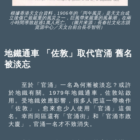
根據香港天文台資料，1906年的「丙午風災」是天文台成
立後傷亡最嚴重的風災之一，巨風帶來嚴重的風暴潮，在兩
小時間導致超過1萬人死亡。（圖片來源：長春社文化古蹟
資源中心／天文台前台長岑智明）
地鐵通車 「佐敦」取代官涌 舊名
被淡忘
至於「官涌」一名為何漸被淡忘？或許
於地鐵有關。1979年地鐵通車，佐敦站啟
用。受地鐵效應影響，很多人把這一帶喚作
「佐敦」，愈來愈少人使用「官涌」這個
名。幸而同區還有「官涌街」和「官涌市政
大廈」，官涌一名才不致消失。