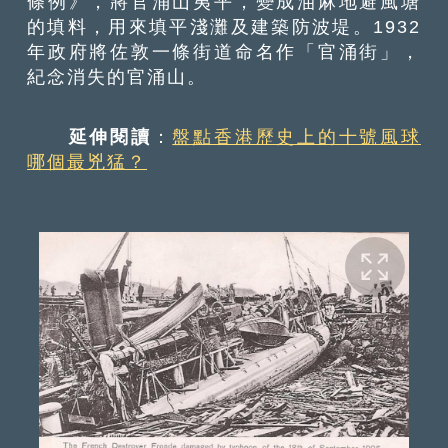
條例》，將官涌山夷平，變成油麻地避風塘
的填料，用來填平淺灘及建築防波堤。1932
年政府將佐敦一條街道命名作「官涌街」，
紀念消失的官涌山。
延伸閱讀
：
盤點香港歷史上的十號風球
哪個最兇猛？