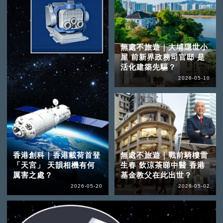
無處不旅遊｜大埔隱世小
屋 前新界政務司官邸 是
活化建築先驅？
2026-05-10
香港創科｜香港載荷首登
無處不旅遊｜戰前騎樓雷
「天宮」 天韻相機有何
生春 飲涼茶睇中醫 香港
厲害之處？
基金教父在此出世？
2026-05-20
2026-05-02