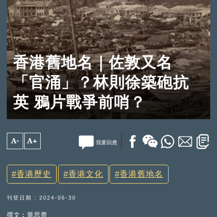
香港舊地名｜佐敦又名
「官涌」？林則徐築砲抗
英 鴉片戰爭前哨？
A-
A+
我要回應
香港歷史
香港文化
香港舊地名
刊登日期 : 2024-06-30
撰文︰華思齊