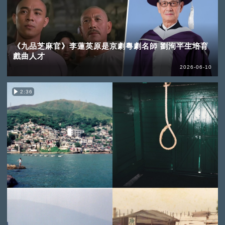
《九品芝麻官》李蓮英原是京劇粵劇名師 劉洵半生培育
戲曲人才
2026-06-10
2:36