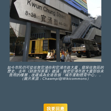
如今市民仍可從佐敦官涌街和官涌市政大廈，窺探佐敦區的
歷史。去年《財政預算案》建議，擬把官涌市政大廈部份未
善用的樓層，改建成為全港首個「城市運動體育中心」，
（圖片來源：Chawmpi@Wikicommons）
我要回應