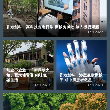
香港創科｜高科技走進日常 機械狗滅蚊 無人機捉聚賭
2026-04-30
無處不旅遊｜「新界版大
館」舊大埔警署 細味低
香港創科｜港產復康機械
碳生活
手 成中風患者救星
2026-04-18
2026-04-17