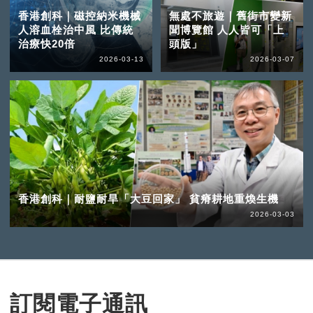
香港創科｜磁控納米機械
無處不旅遊｜舊街市變新
人溶血栓治中風 比傳統
聞博覽館 人人皆可「上
治療快20倍
頭版」
2026-03-13
2026-03-07
香港創科｜耐鹽耐旱「大豆回家」 貧瘠耕地重煥生機
2026-03-03
訂閱電子通訊