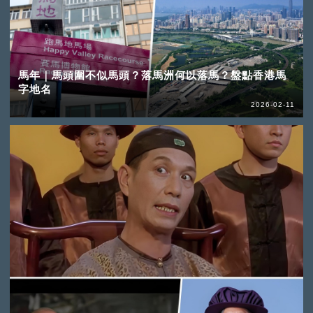
馬年｜馬頭圍不似馬頭？落馬洲何以落馬？盤點香港馬
字地名
2026-02-11