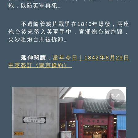
炮，以防英軍再犯。
不過隨着鴉片戰爭在1840年爆發，兩座
炮台後來落入英軍手中，官涌炮台被炸毀，
尖沙咀炮台則被拆卸。
延伸閱讀
：
當年今日｜1842年8月29日
中英簽訂《南京條約》