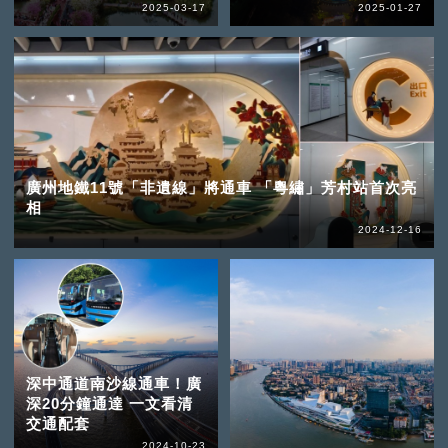
2025-03-17
2025-01-27
廣州地鐵11號「非遺線」將通車 「粵繡」芳村站首次亮
相
2024-12-16
深中通道南沙線通車！廣
深20分鐘通達 一文看清
交通配套
2024-10-23