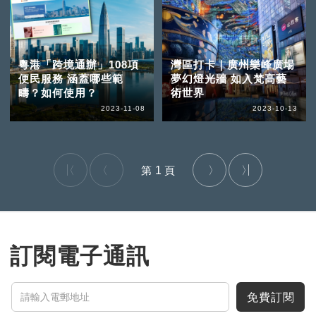
粵港「跨境通辦」108項
灣區打卡｜廣州樂峰廣場
便民服務 涵蓋哪些範
夢幻燈光牆 如入梵高藝
疇？如何使用？
術世界
2023-11-08
2023-10-13
1
訂閱電子通訊
免費訂閱