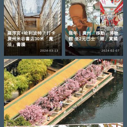
羅浮宮+哈利波特？打卡
龍年｜廣州「移動」博物
廣州米谷書店30米「魔
館 坐2元巴士「潮」賞國
法」書牆
寶
2024-03-13
2024-02-07