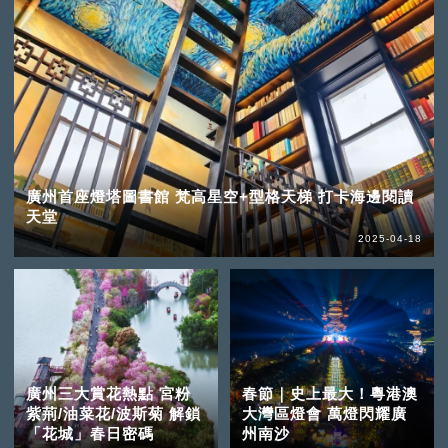
廣州首座燈塔圖書館 梵高星空+型格天梯 打卡海邊閱讀
天堂
2025-04-18
廣州三大賞花熱點 宮粉
春節｜史上最大！粵港澳
紫荊/油菜花/波斯菊 解鎖
大灣區燈會 萬燈閃耀廣
「花城」春日密碼
州南沙