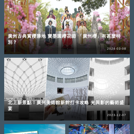
廣州古典賞櫻勝地 寶墨園櫻花節 「廣州櫻」有甚麼特
別？
2024-03-08
北上新景點！廣州美術館新館打卡攻略 光與影的藝術盛
宴
2023-12-07