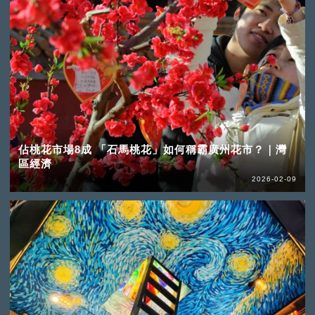
佔桃花市場8成 「石馬桃花」如何稱霸廣州花市？｜灣
區經濟
2026-02-09