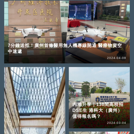
7分鐘送抵！廣州首條醫用無人機專線開通 醫療物資空
中速遞
2024-04-08
內地升學｜138間高校招
DSE生 港科大（廣州）
值得報名嗎？
2024-03-04