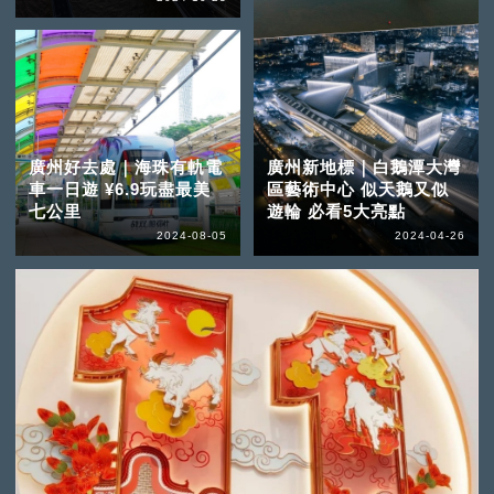
廣州好去處｜海珠有軌電
廣州新地標｜白鵝潭大灣
車一日遊 ¥6.9玩盡最美
區藝術中心 似天鵝又似
七公里
遊輪 必看5大亮點
2024-08-05
2024-04-26