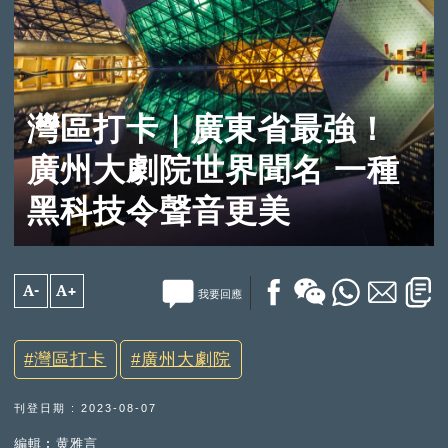
灣區打卡｜廣東省最強！
廣州大劇院世界聞名 一種
黑科技令聲音更美
A-
A+
我要回應
灣區打卡
廣州大劇院
刊登日期 : 2023-08-07
編輯︰黄雅言