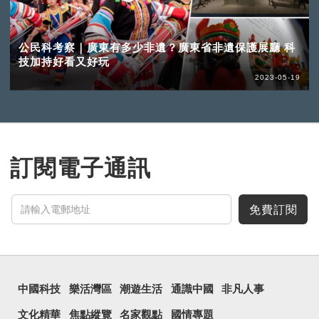
公民科考察｜廣東有多少非遺？廣東省非遺保護展廳 科
技加持好看又好玩
2023-05-19
訂閱電子通訊
免費訂閱
中國科技
樂活灣區
潮遊生活
通識中國
非凡人事
文化精華
焦點縱覽
名家觀點
國情專題