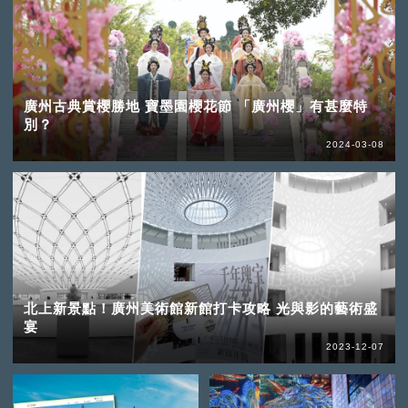
廣州古典賞櫻勝地 寶墨園櫻花節 「廣州櫻」有甚麼特
別？
2024-03-08
北上新景點！廣州美術館新館打卡攻略 光與影的藝術盛
宴
2023-12-07