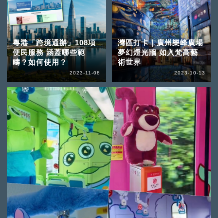
粵港「跨境通辦」108項
灣區打卡｜廣州樂峰廣場
便民服務 涵蓋哪些範
夢幻燈光牆 如入梵高藝
疇？如何使用？
術世界
2023-11-08
2023-10-13