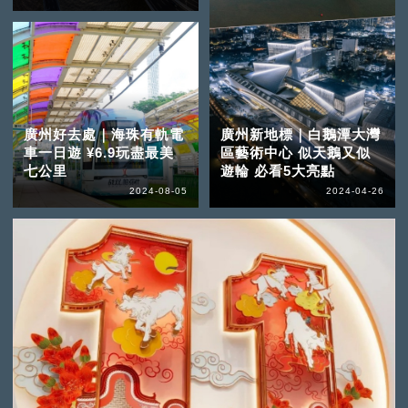
廣州好去處｜海珠有軌電
廣州新地標｜白鵝潭大灣
車一日遊 ¥6.9玩盡最美
區藝術中心 似天鵝又似
七公里
遊輪 必看5大亮點
2024-08-05
2024-04-26