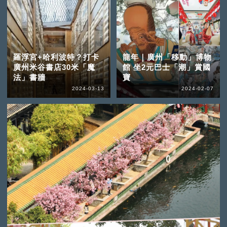
羅浮宮+哈利波特？打卡
龍年｜廣州「移動」博物
廣州米谷書店30米「魔
館 坐2元巴士「潮」賞國
法」書牆
寶
2024-03-13
2024-02-07