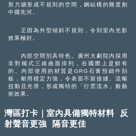
剪力牆形成不規則的空間，鋼結構的難度創
中國先河。
正因為外型傾斜不規則，令到室內光影
效果極好。
內部空間別具特色。廣州大劇院內採用
非對稱式三維曲面排列，在國際上是鮮有
的。內部使用的材質是GRG石膏預鑄件刮
板，耐用穩定力強，令表面不留接縫、流暢
扭動且光滑，形成獨特的「行雲流水」般藝
術效果。
灣區打卡｜室內具備獨特材料 反
射聲音更強 隔音更佳