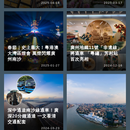
2025-04-18
2025-03-17
春節｜史上最大！粵港澳
廣州地鐵11號「非遺線」
大灣區燈會 萬燈閃耀廣
將通車 「粵繡」芳村站
州南沙
首次亮相
2025-01-27
2024-12-16
深中通道南沙線通車！廣
深20分鐘通達 一文看清
交通配套
2024-10-23