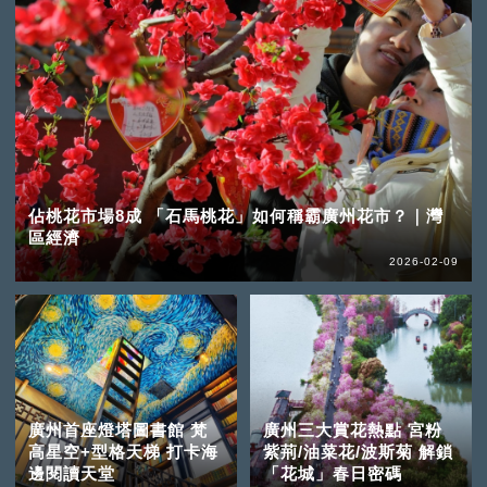
佔桃花市場8成 「石馬桃花」如何稱霸廣州花市？｜灣
區經濟
2026-02-09
廣州首座燈塔圖書館 梵
廣州三大賞花熱點 宮粉
高星空+型格天梯 打卡海
紫荊/油菜花/波斯菊 解鎖
邊閱讀天堂
「花城」春日密碼