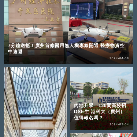
7分鐘送抵！廣州首條醫用無人機專線開通 醫療物資空
中速遞
2024-04-08
內地升學｜138間高校招
DSE生 港科大（廣州）
值得報名嗎？
2024-03-04