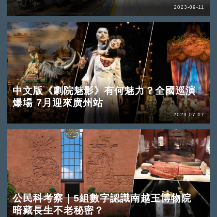
2023-09-11
中文版《劇院魅影》有何魅力？全國巡演
爆場 7月迎來廣州站
2023-07-07
公民科考察｜5組數字認識南越王博物院
暗藏長生不老秘密？