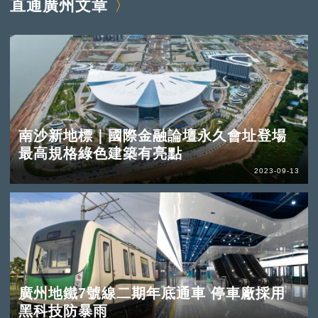
直通廣州文章
南沙新地標｜國際金融論壇永久會址登場
最高規格綠色建築有亮點
2023-09-13
廣州地鐵7號線二期年底通車 停車廠採用
黑科技防暴雨