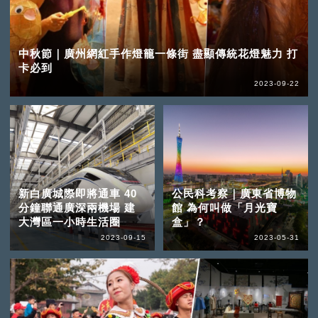
中秋節｜廣州網紅手作燈籠一條街 盡顯傳統花燈魅力 打
卡必到
2023-09-22
新白廣城際即將通車 40
公民科考察｜廣東省博物
分鐘聯通廣深兩機場 建
館 為何叫做「月光寶
大灣區一小時生活圈
盒」？
2023-09-15
2023-05-31