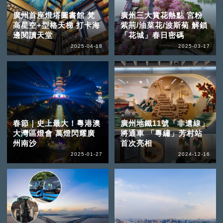
廣州首座燈塔圖書館 梵
廣州三大賞花熱點 宮粉
高星空+型格天梯 打卡海
紫荊/油菜花/波斯菊 解鎖
邊閱讀天堂
「花城」春日密碼
2025-04-18
2025-03-17
春節｜史上最大！粵港澳
廣州地鐵11號「非遺線」
大灣區燈會 萬燈閃耀廣
將通車 「粵繡」芳村站
州南沙
首次亮相
2025-01-27
2024-12-16