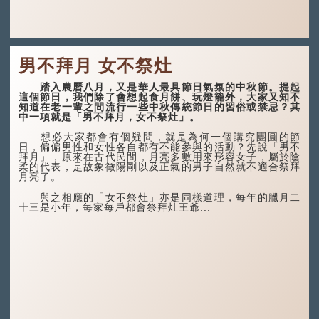
男不拜月 女不祭灶
踏入農曆八月，又是華人最具節日氣氛的中秋節。提起
這個節日，我們除了會想起食月餅、玩燈籠外，大家又知不
知道在老一輩之間流行一些中秋傳統節日的習俗或禁忌？其
中一項就是「男不拜月，女不祭灶」。
想必大家都會有個疑問，就是為何一個講究團圓的節
日，偏偏男性和女性各自都有不能參與的活動？先說「男不
拜月」，原來在古代民間，月亮多數用來形容女子，屬於陰
柔的代表，是故象徵陽剛以及正氣的男子自然就不適合祭拜
月亮了。
與之相應的「女不祭灶」亦是同樣道理，每年的臘月二
十三是小年，每家每戶都會祭拜灶王爺...