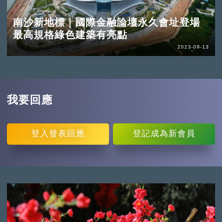
南沙新地標｜國際金融論壇永久會址登場
最高規格綠色建築有亮點
2023-09-13
我要回應
登入
發表回應
登記
成為新會員