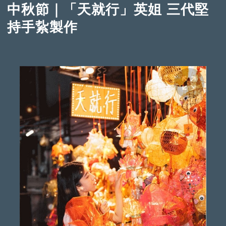
中秋節｜「天就行」英姐 三代堅
持手紥製作