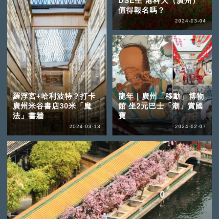
DSE生 港科大（廣州）
值得報名嗎？
2024-03-04
羅浮宮+哈利波特？打卡
龍年｜廣州「移動」博物
廣州米谷書店30米「魔
館 坐2元巴士「潮」賞國
法」書牆
寶
2024-03-13
2024-02-07