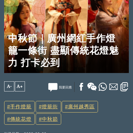
中秋節｜廣州網紅手作燈
籠一條街 盡顯傳統花燈魅
力 打卡必到
A-
A+
我要回應
手作燈籠
燈籠街
廣州越秀區
傳統花燈
中秋節