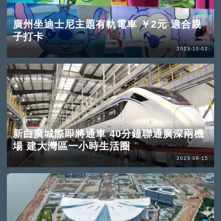
廣州坐迪士尼主題有軌電車 ￥2元 適合親
子打卡
2023-10-02
新白廣城際即將通車 40分鐘聯通廣深兩機
場 建大灣區一小時生活圈
2023-09-15