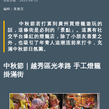
刊登日期 : 2023-09-22
編輯︰黄雅言
中秋節若打算到廣州買燈籠遊玩的
話，這條街是必到的「景點」。這裏有社
交平台爆紅的燈籠店，除了小朋友喜愛之
外，也吸引了年青人追潮流前來打卡，充
滿中秋節日氛圍。
中秋節｜越秀區光孝路 手工燈籠
掛滿街