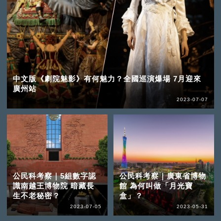
中文版《劇院魅影》有何魅力？全國巡演爆場 7月迎來
廣州站
2023-07-07
公民科考察｜5組數字認
公民科考察｜廣東省博物
識南越王博物院 暗藏長
館 為何叫做「月光寶
生不老秘密？
盒」？
2023-07-05
2023-05-31