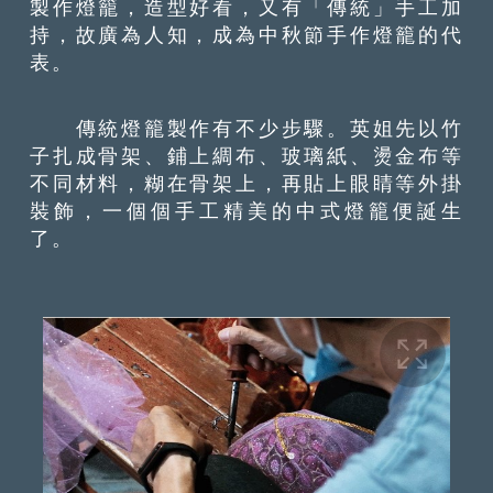
製作燈籠，造型好看，又有「傳統」手工加
持，故廣為人知，成為中秋節手作燈籠的代
表。
傳統燈籠製作有不少步驟。英姐先以竹
子扎成骨架、鋪上綢布、玻璃紙、燙金布等
不同材料，糊在骨架上，再貼上眼睛等外掛
裝飾，一個個手工精美的中式燈籠便誕生
了。