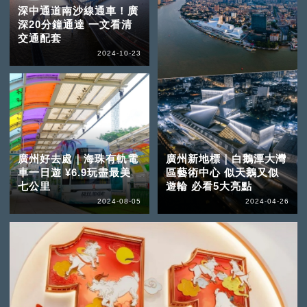
深中通道南沙線通車！廣
深20分鐘通達 一文看清
交通配套
2024-10-23
廣州好去處｜海珠有軌電
廣州新地標｜白鵝潭大灣
車一日遊 ¥6.9玩盡最美
區藝術中心 似天鵝又似
七公里
遊輪 必看5大亮點
2024-08-05
2024-04-26