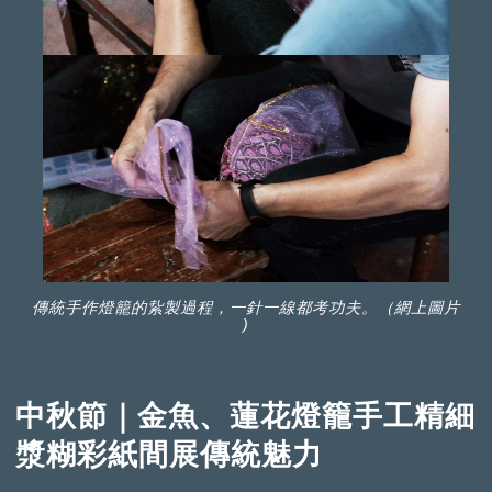
傳統手作燈籠的紥製過程，一針一線都考功夫。（網上圖片
)
中秋節｜金魚、蓮花燈籠手工精細
漿糊彩紙間展傳統魅力