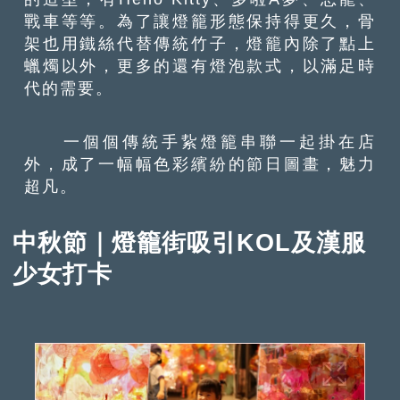
戰車等等。為了讓燈籠形態保持得更久，骨
架也用鐵絲代替傳統竹子，燈籠內除了點上
蠟燭以外，更多的還有燈泡款式，以滿足時
代的需要。
一個個傳統手紥燈籠串聯一起掛在店
外，成了一幅幅色彩繽紛的節日圖畫，魅力
超凡。
中秋節｜燈籠街吸引KOL及漢服
少女打卡