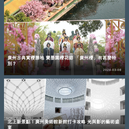
廣州古典賞櫻勝地 寶墨園櫻花節 「廣州櫻」有甚麼特
別？
2024-03-08
北上新景點！廣州美術館新館打卡攻略 光與影的藝術盛
宴