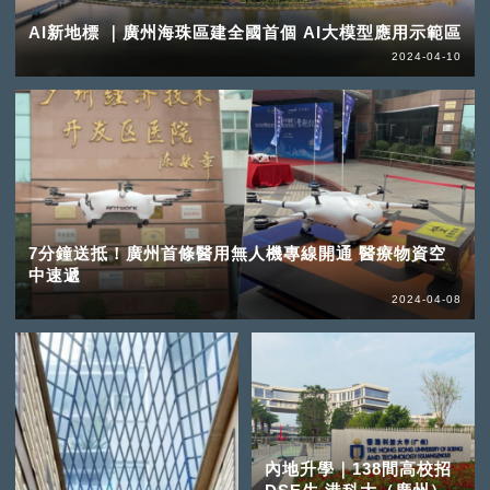
AI新地標 ｜廣州海珠區建全國首個 AI大模型應用示範區
2024-04-10
7分鐘送抵！廣州首條醫用無人機專線開通 醫療物資空
中速遞
2024-04-08
內地升學｜138間高校招