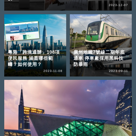
2023-12-07
粵港「跨境通辦」108項
廣州地鐵7號線二期年底
便民服務 涵蓋哪些範
通車 停車廠採用黑科技
疇？如何使用？
防暴雨
2023-11-08
2023-09-11