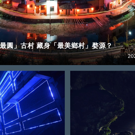
最圓」古村 藏身「最美鄉村」婺源？
20