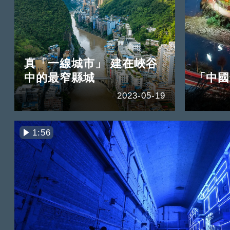
真「一線城市」 建在峽谷
中的最窄縣城
「中國
2023-05-19
1:56