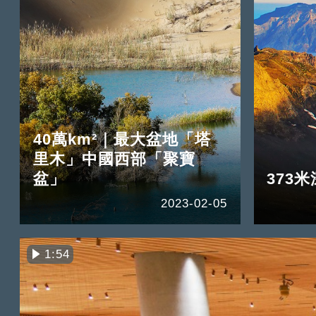
40萬km²｜最大盆地「塔
里木」中國西部「聚寶
盆」
373
2023-02-05
1:54