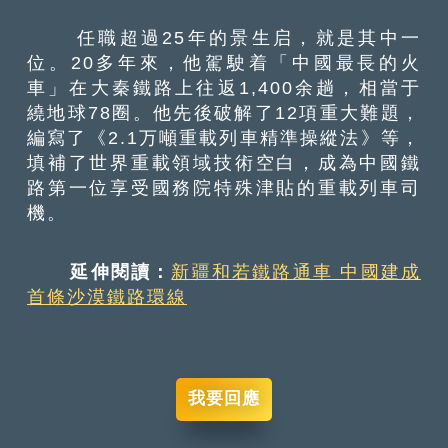
任職超過25年的景生启，就是其中一
位。20多年來，他駕駛着「中國最長的火
車」在大秦鐵路上往返1,400余趟，相當于
繞地球78圈。他先後破解了12項重大難題，
編寫了《2.1万噸重載列車精準操縱法》等，
填補了世界重載領域技術空白，成為中國鐵
路第一位享受國務院特殊津貼的重載列車司
機。
延伸閱讀：
新疆和若鐵路通車 中國建成
首條沙漠鐵路環線
我要回應