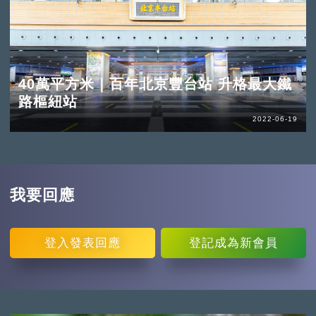
40萬平方米｜百年北京豐台站 升格最大鐵
路樞紐站
2022-06-19
我要回應
登入
發表回應
登記
成為新會員