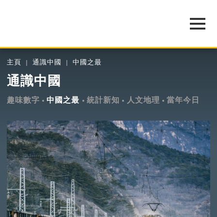
主頁
通識中國
中國之最
通識中國
趣味數字
中國之最
統計新知
人文地理
當年今日