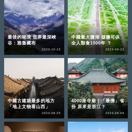
最後的秘境 世界最深峽
中國最大鹽湖 儲鹽可供
谷：雅魯藏布
全人類食1000年 ？
2023-10-15
2023-09-22
中國古建築最多的地方
4000座寺廟｜「最佛」省
「地上文物看山西」
份 原來是浙江？
2023-08-25
2023-08-04