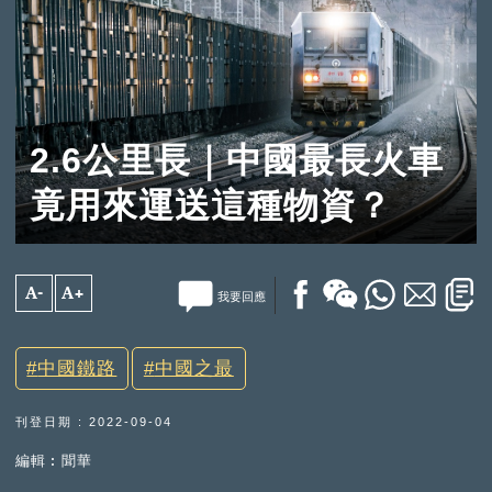
2.6公里長｜中國最長火車
竟用來運送這種物資？
A-
A+
我要回應
中國鐵路
中國之最
刊登日期 : 2022-09-04
編輯︰聞華