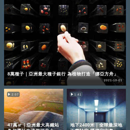
8萬種子｜亞洲最大種子銀行 為植物打造「挪亞方舟」
2021-10-01
2:07
1:41
47萬㎡｜亞洲最大高鐵站
地下2400米｜全球最深地