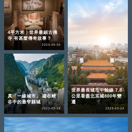
4平方米｜世界最細古佛
寺 有甚麼傳奇故事？
2023-06-30
世界最長城市中軸線 7.8
真「一線城市」 建在峽
公里看盡北京城800年變
谷中的最窄縣城
遷
2023-05-19
2023-03-24