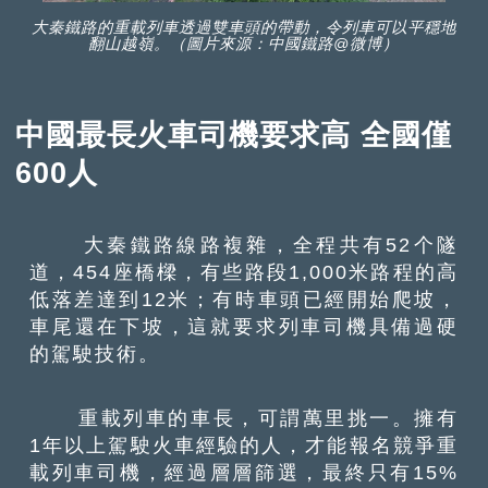
大秦鐵路的重載列車透過雙車頭的帶動，令列車可以平穩地
翻山越嶺。（圖片來源：中國鐵路@微博）
中國最長火車司機要求高 全國僅
600人
大秦鐵路線路複雜，全程共有52个隧
道，454座橋樑，有些路段1,000米路程的高
低落差達到12米；有時車頭已經開始爬坡，
車尾還在下坡，這就要求列車司機具備過硬
的駕駛技術。
重載列車的車長，可謂萬里挑一。擁有
1年以上駕駛火車經驗的人，才能報名競爭重
載列車司機，經過層層篩選，最終只有15%