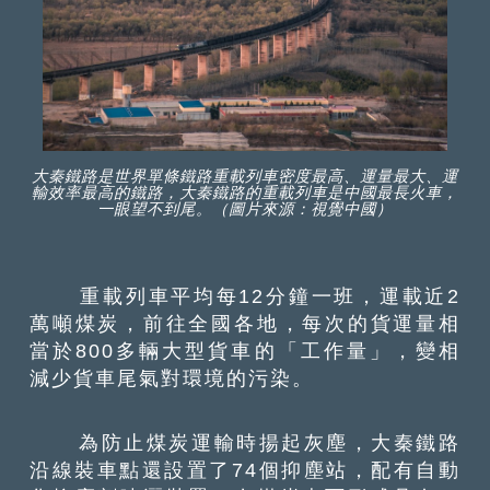
大秦鐵路是世界單條鐵路重載列車密度最高、運量最大、運
輸效率最高的鐵路，大秦鐵路的重載列車是中國最長火車，
一眼望不到尾。（圖片來源：視覺中國）
重載列車平均每12分鐘一班，運載近2
萬噸煤炭，前往全國各地，每次的貨運量相
當於800多輛大型貨車的「工作量」，變相
減少貨車尾氣對環境的污染。
為防止煤炭運輸時揚起灰塵，大秦鐵路
沿線裝車點還設置了74個抑塵站，配有自動