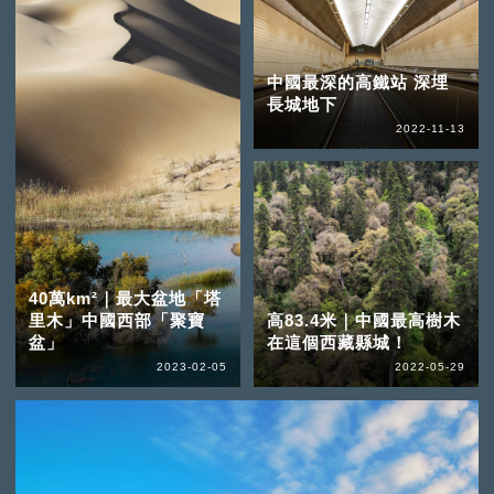
中國最深的高鐵站 深埋
長城地下
2022-11-13
40萬km²｜最大盆地「塔
里木」中國西部「聚寶
高83.4米｜中國最高樹木
盆」
在這個西藏縣城！
2023-02-05
2022-05-29