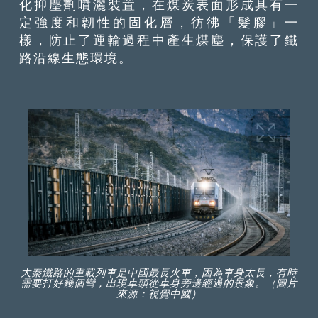
化抑塵劑噴灑裝置，在煤炭表面形成具有一
定強度和韌性的固化層，彷彿「髮膠」一
樣，防止了運輸過程中產生煤塵，保護了鐵
路沿線生態環境。
大秦鐵路的重載列車是中國最長火車，因為車身太長，有時
需要打好幾個彎，出現車頭從車身旁邊經過的景象。（圖片
來源：視覺中國）