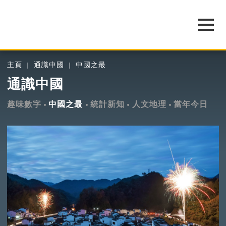
主頁
通識中國
中國之最
通識中國
趣味數字
中國之最
統計新知
人文地理
當年今日