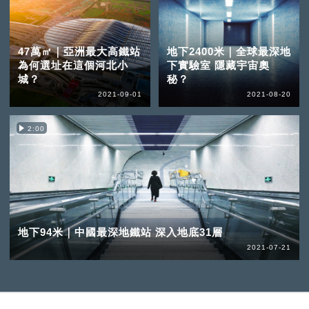
47萬㎡｜亞洲最大高鐵站
地下2400米｜全球最深地
為何選址在這個河北小
下實驗室 隱藏宇宙奧
城？
秘？
2021-09-01
2021-08-20
2:00
地下94米｜中國最深地鐵站 深入地底31層
2021-07-21