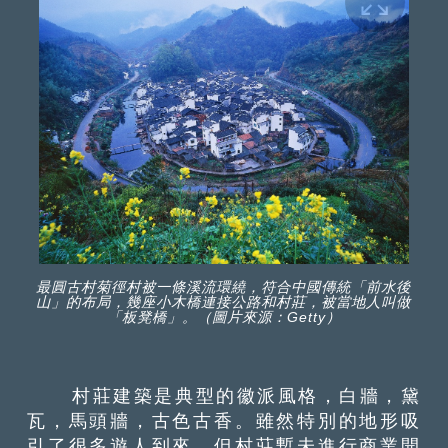
最圓古村菊徑村被一條溪流環繞，符合中國傳統「前水後
山」的布局，幾座小木橋連接公路和村莊，被當地人叫做
「板凳橋」。（圖片來源：Getty）
村莊建築是典型的徽派風格，白牆，黛
瓦，馬頭牆，古色古香。雖然特別的地形吸
引了很多遊人到來，但村莊暫未進行商業開