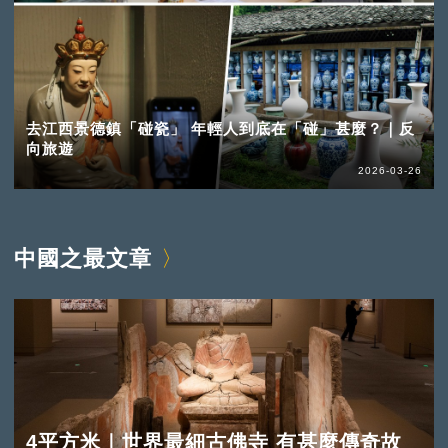
去江西景德鎮「碰瓷」 年輕人到底在「碰」甚麼？｜反
向旅遊
2026-03-26
中國之最文章
4平方米｜世界最細古佛寺 有甚麼傳奇故