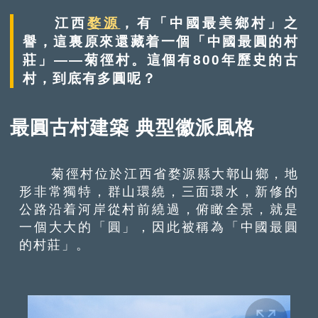
江西
婺源
，有「中國最美鄉村」之
譽，這裏原來還藏着一個「中國最圓的村
莊」——菊徑村。這個有800年歷史的古
村，到底有多圓呢？
最圓古村建築 典型徽派風格
菊徑村位於江西省婺源縣大鄣山鄉，地
形非常獨特，群山環繞，三面環水，新修的
公路沿着河岸從村前繞過，俯瞰全景，就是
一個大大的「圓」，因此被稱為「中國最圓
的村莊」。