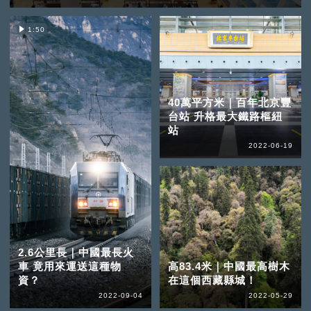
1:50
40萬平方米｜百年北京豐
台站 升格最大鐵路樞紐
站
2022-06-19
2.6公里長｜中國最長火
車 竟用來運送這種物
高83.4米｜中國最高樹木
資？
在這個西藏縣城！
2022-09-04
2022-05-29