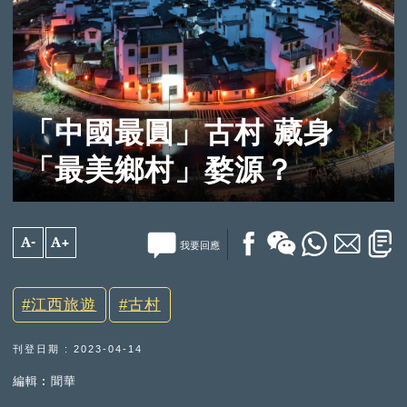
「中國最圓」古村 藏身
「最美鄉村」婺源？
A-
A+
我要回應
江西旅遊
古村
刊登日期 : 2023-04-14
編輯︰聞華