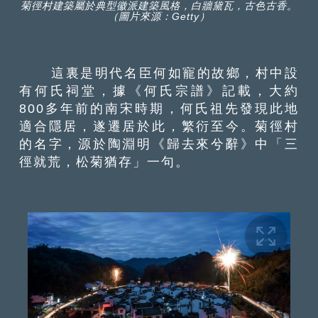
菊徑村建築屬於典型徽派建築風格，白牆黛瓦，古色古香。
（圖片來源：Getty）
這裏是明代名臣何如寵的故鄉，村中設
有何氏祠堂，據《何氏宗譜》記載，大約
800多年前的南宋時期，何氏祖先發現此地
適合隱居，遂遷居於此，繁衍至今。菊徑村
的名字，源於陶淵明《歸去來兮辭》中「三
徑就荒，松菊猶存」一句。