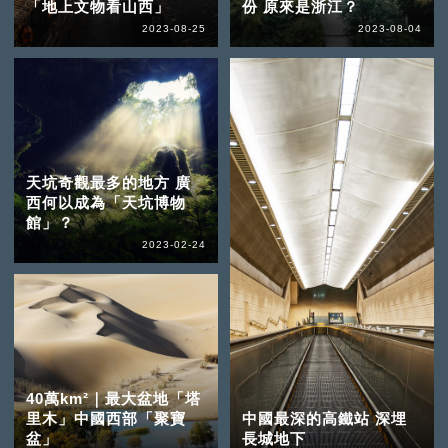
「地上文物看山西」
份 原來是浙江？
2023-08-25
2023-08-04
天坑奇觀最多的地方 廣
西何以成為「天坑博物
館」？
2023-02-24
40萬km²｜最大盆地「塔
里木」中國西部「聚寶
中國最深的高鐵站 深埋
盆」
長城地下