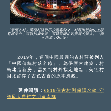
「最圓古村」菊徑村吸引不少遊客到來，村莊附近的山上設
有觀景台，可以拍攝全景，有時還能拍到美麗的煙火。（圖
片來源：Getty）
2019年，這個中國最圓的古村莊被列入
「中國傳統村落名錄」。為保護古建築，村
民建造新房，需要到村外指定地點，菊徑村
因此留存了古色古香的原本風貌。
延伸閱讀：
6819個古村列保護名錄 守
護最大農耕文明遺產群