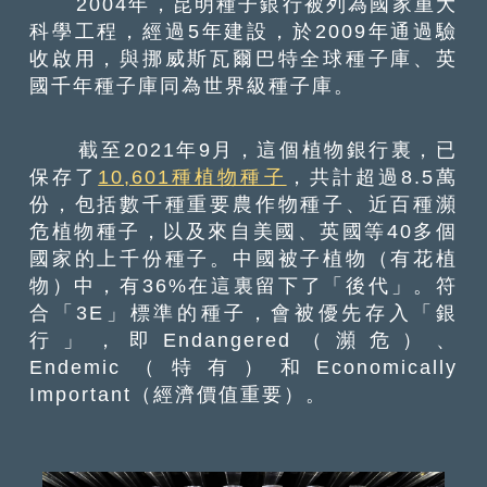
2004年，昆明種子銀行被列為國家重大
科學工程，經過5年建設，於2009年通過驗
收啟用，與挪威斯瓦爾巴特全球種子庫、英
國千年種子庫同為世界級種子庫。
截至2021年9月，這個植物銀行裏，已
保存了
10,601種植物種子
，共計超過8.5萬
份，包括數千種重要農作物種子、近百種瀕
危植物種子，以及來自美國、英國等40多個
國家的上千份種子。中國被子植物（有花植
物）中，有36%在這裏留下了「後代」。符
合「3E」標準的種子，會被優先存入「銀
行」，即Endangered（瀕危）、
Endemic（特有）和Economically
Important（經濟價值重要）。