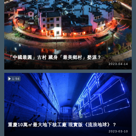
「中國最圓」古村 藏身「最美鄉村」婺源？
2023-04-14
1:56
重慶10萬㎡最大地下核工廠 現實版《流浪地球》？
2023-03-10