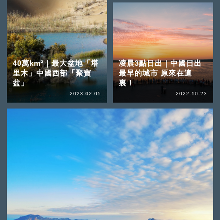
40萬km²｜最大盆地「塔
凌晨3點日出｜中國日出
里木」中國西部「聚寶
最早的城市 原來在這
盆」
裏！
2023-02-05
2022-10-23