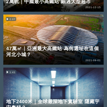
2萬呎｜中國最小高鐵站 細過大型超市
2021-12-15
2:07
47萬㎡｜亞洲最大高鐵站 為何選址在這個
河北小城？
2021-09-01
1:41
地下2400米｜全球最深地下實驗室 隱藏宇