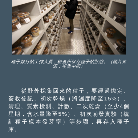
種子銀行的工作人員，檢查所保存種子的狀態。（圖片來
源：視覺中國）
從野外採集回來的種子，要經過鑑定、
簽收登記、初次乾燥（將濕度降至15%）、
清理、質素檢測、計數、二次乾燥（至少4個
星期，含水量降至5%）、初次萌發實驗（統
計種子樣本發芽率）等步驟，再存入種子
庫。