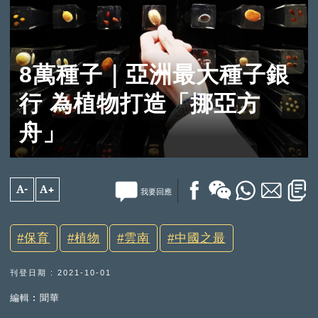
8萬種子｜亞洲最大種子銀
行 為植物打造「挪亞方
舟」
A-
A+
我要回應
保育
植物
雲南
中國之最
刊登日期 : 2021-10-01
編輯︰聞華