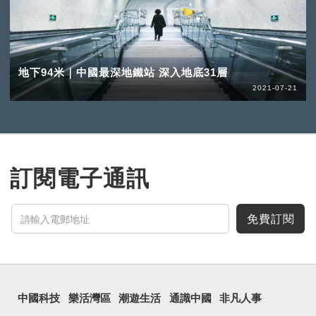
地下94米｜中國最深地鐵站 深入地底31層
2021-07-21
訂閱電子通訊
免費訂閱
中國科技
樂活灣區
潮遊生活
通識中國
非凡人事