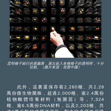
昆明種子銀行的展廳裏，展出嵌入各種種子的透明桿，十分
壯觀。（圖片來源：視覺中國）
此外，這裏還保存着2,280種、共2.28
萬份微生物菌株，超過2,000種、逾2.4萬份
植物離體培養材料（無菌苗）等，7,324
種、逾6.5萬份DNA材料，以及2,203種、共