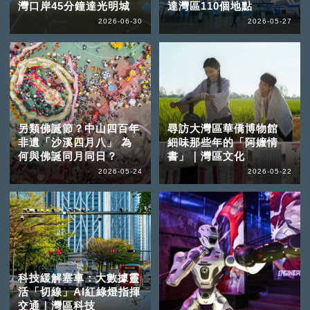
灣口岸45分鐘達光明城
達灣區110個地點
2026-06-30
2026-05-27
另類佛誕節？中山四百年
尋訪大灣區華僑博物館
非遺「沙溪四月八」 為
細味那些年的「阿嬤情
何與佛誕同月同日？
書」｜灣區文化
2026-05-24
2026-05-22
科技緩解塞車：大數據靈
活「切線」AI紅綠燈指揮
交通｜灣區科技