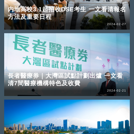
内地高校3.1起招收DSE考生 一文看清報名
方法及重要日程
2024-02-27
長者醫療券｜大灣區試點計劃出爐 一文看
清7間醫療機構特色及收費
2024-02-21