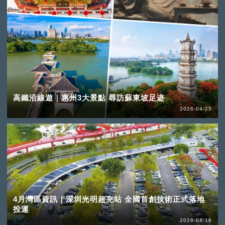
高鐵沿線遊｜惠州3大景點 尋訪蘇東坡足迹
2026-04-25
4月灣區資訊｜深圳光明超充站 全國首創技術正式落地
投運
2026-04-16