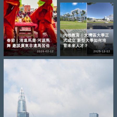
內地教育｜大灣區大學正
春節｜清遠馬鹿 河源馬
式成立 新型大學如何培
舞 趣談廣東非遺馬習俗
育未來人才？
2026-02-12
2025-12-12