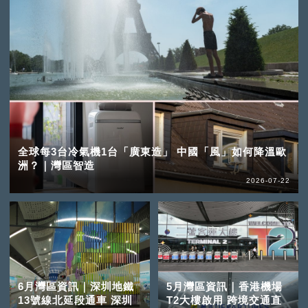
全球每3台冷氣機1台「廣東造」 中國「風」如何降溫歐
洲？｜灣區智造
2026-07-22
6月灣區資訊｜深圳地鐵
5月灣區資訊｜香港機場
13號線北延段通車 深圳
T2大樓啟用 跨境交通直