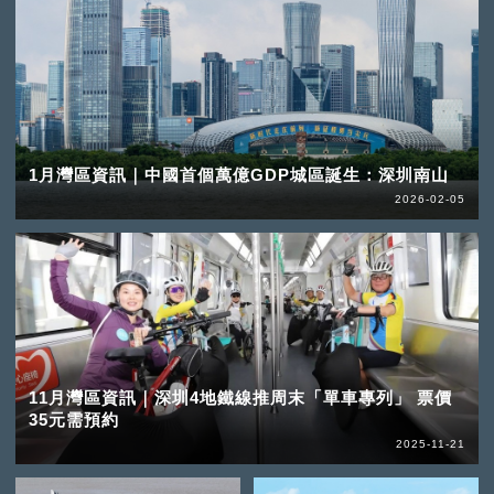
1月灣區資訊｜中國首個萬億GDP城區誕生：深圳南山
2026-02-05
11月灣區資訊｜深圳4地鐵線推周末「單車專列」 票價
35元需預約
2025-11-21