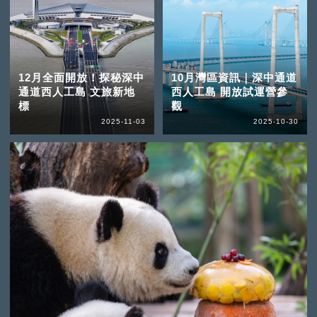
12月全面開放！探秘深中
10月灣區資訊｜深中通道
通道西人工島 文旅新地
西人工島 開放試運營參
標
觀
2025-11-03
2025-10-30