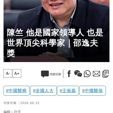
陳竺 他是國家領導人 也是
世界頂尖科學家｜邵逸夫
獎
A-
A+
我要回應
中國醫療
全國人大
王振義
中國醫保
刊登日期 : 2026-06-12
編輯︰許可