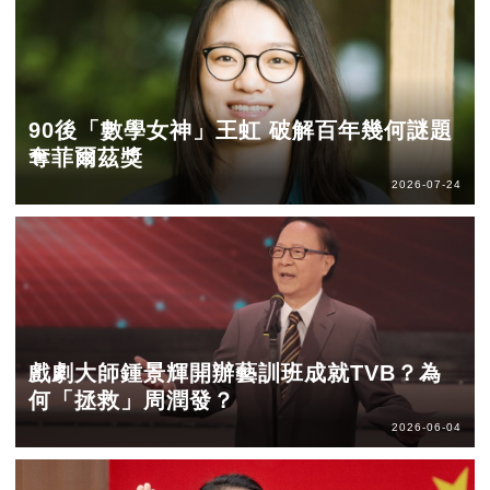
90後「數學女神」王虹 破解百年幾何謎題
奪菲爾茲獎
2026-07-24
戲劇大師鍾景輝開辦藝訓班成就TVB？為
何「拯救」周潤發？
2026-06-04