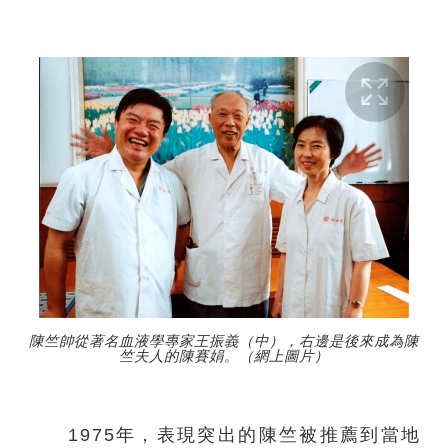
陳竺帥從著名血液學專家王振義（中），右邊是後來成為陳
竺夫人的陳賽娟。（網上圖片）
1975年，表現突出的陳竺被推薦到當地