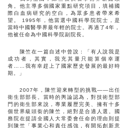
角。他主導多個國家重點研究項目，填補國
際白血病研究的空白，為眾多患者帶來希
望。 1995年，他當選中國科學院院士，是
當時中國醫學界最年輕的院士。再過了4年，
他被任命為中國科學院副院長。
陳竺在一篇自述中曾說：「有人說我是
成功者，其實，我充其量只能算個幸運
者……我有幸趕上了國家歷史發展的最好時
期。」
2007年，陳竺迎來轉型的挑戰——出任
衛生部部長。當時的輿論認為，對技術型部
門的衛生部來說，專業履歷完美、擁有十多
個世界級頭銜的陳竺，絕對是合適人選。國
務院在提請全國人大常委會任命的理由則提
到陳竺「事業心和責任感強，有開拓創新意