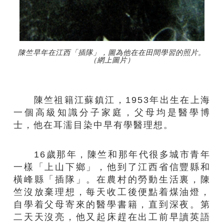
陳竺早年在江西「插隊」，圖為他在在田間學習的照片。
（網上圖片）
陳竺祖籍江蘇鎮江，1953年出生在上海
一個高級知識分子家庭，父母均是醫學博
士，他在耳濡目染中早有學醫理想。
16歲那年，陳竺和那年代很多城市青年
一樣「上山下鄉」，他到了江西省信豐縣和
橫峰縣「插隊」。在農村的勞動生活裏，陳
竺沒放棄理想，每天收工後便點着煤油燈，
自學着父母寄來的醫學書籍，直到深夜。第
二天天沒亮，他又起床趕在出工前早讀英語