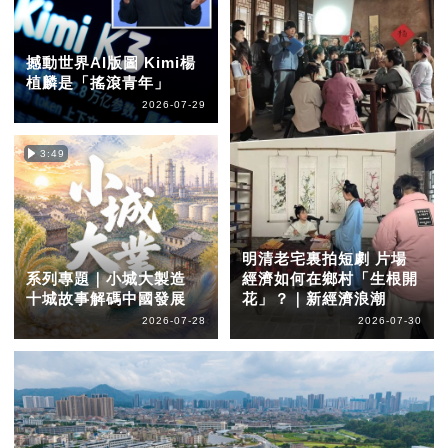
撼動世界AI版圖 Kimi楊
植麟是「搖滾青年」
2026-07-29
3:49
明清老宅裏拍短劇 片場
系列專題｜小城大製造
經濟如何在鄉村「生根開
十城故事解碼中國發展
花」？｜新經濟浪潮
2026-07-28
2026-07-30