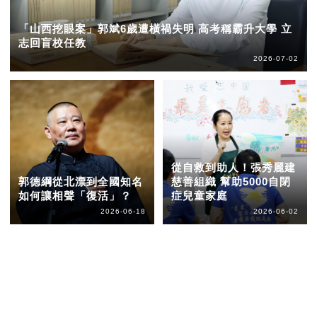
「山西挖眼案」郭斌6歲遭橫禍失明 高考稱霸升大學 立
志回盲校任教
2026-07-02
從自救到助人！張秀麗建
郭德綱從北漂到全國知名
慈善組織 幫助5000自閉
如何讓相聲「復活」？
症兒童家庭
2026-06-18
2026-06-02