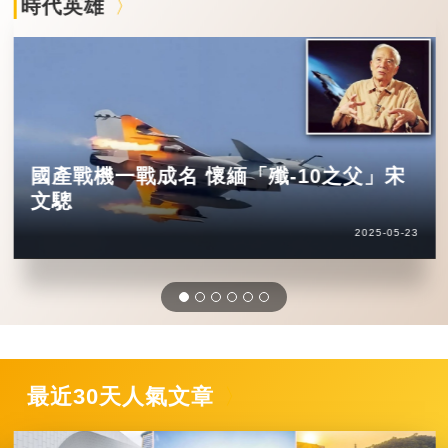
時代英雄
國產戰機一戰成名 懷緬「殲-10之父」宋
文驄
2025-05-23
最近30天人氣文章