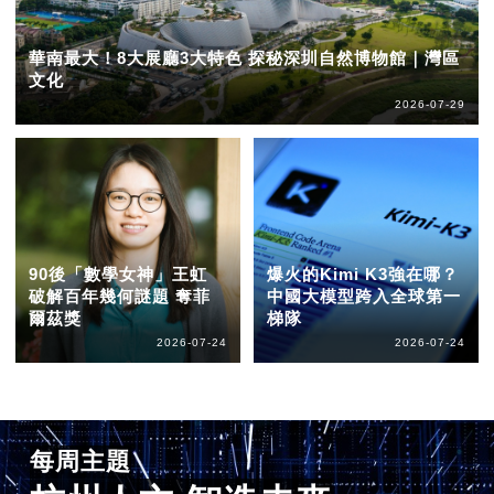
華南最大！8大展廳3大特色 探秘深圳自然博物館｜灣區
文化
2026-07-29
90後「數學女神」王虹
爆火的Kimi K3強在哪？
破解百年幾何謎題 奪菲
中國大模型跨入全球第一
爾茲獎
梯隊
2026-07-24
2026-07-24
每周主題