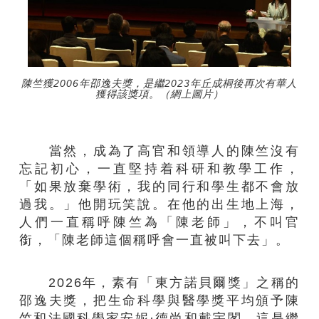
陳竺獲2006年邵逸夫獎，是繼2023年丘成桐後再次有華人
獲得該獎項。（網上圖片）
當然，成為了高官和領導人的陳竺沒有
忘記初心，一直堅持着科研和教學工作，
「如果放棄學術，我的同行和學生都不會放
過我。」他開玩笑說。在他的出生地上海，
人們一直稱呼陳竺為「陳老師」，不叫官
銜，「陳老師這個稱呼會一直被叫下去」。
2026年，素有「東方諾貝爾獎」之稱的
邵逸夫獎，把生命科學與醫學獎平均頒予陳
竺和法國科學家安妮·德尚和戴宇閣。這是繼