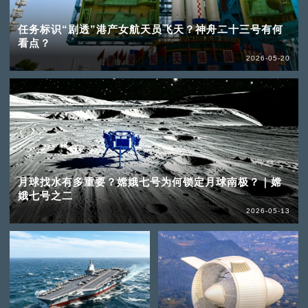
任务标识“剧透”港产女航天员飞天？神舟二十三号有何
看点？
2026-05-20
月球找水有多重要？嫦娥七号为何锁定月球南极？｜嫦
娥七号之二
2026-05-13