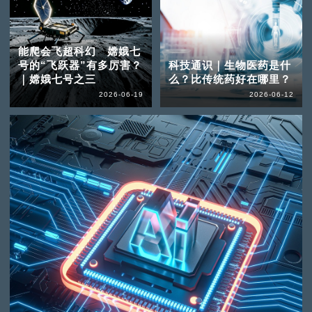
能爬会飞超科幻 嫦娥七
号的“飞跃器”有多厉害？
科技通识｜生物医药是什
｜嫦娥七号之三
么？比传统药好在哪里？
2026-06-19
2026-06-12