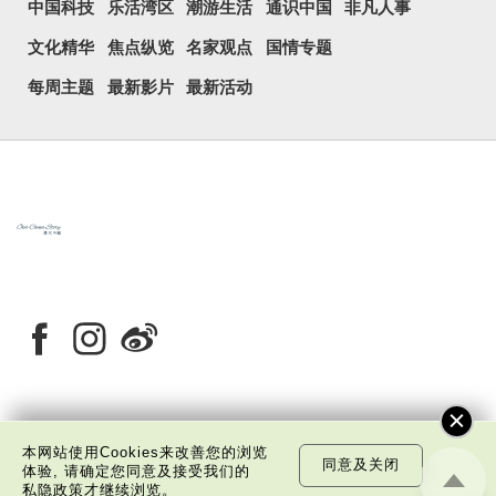
中国科技
乐活湾区
潮游生活
通识中国
非凡人事
文化精华
焦点纵览
名家观点
国情专题
每周主题
最新影片
最新活动
关于我们
版权告示
私隐政策声明
免责声明
本网站使用Cookies来改善您的浏览
同意及关闭
体验, 请确定您同意及接受我们的
©
2026 中国文化研究院有限公司版权所有
私隐政策
才继续浏览。