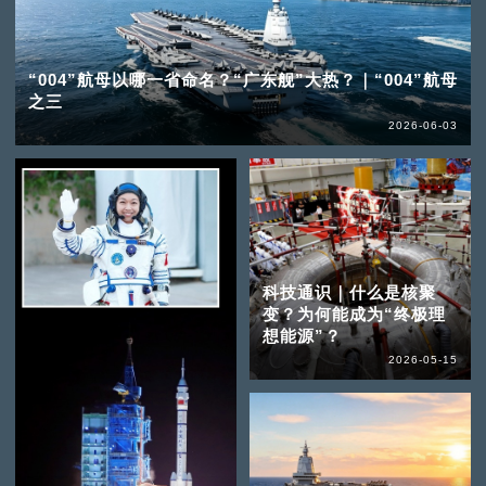
“004”航母以哪一省命名？“广东舰”大热？｜“004”航母
之三
2026-06-03
科技通识｜什么是核聚
变？为何能成为“终极理
想能源”？
2026-05-15