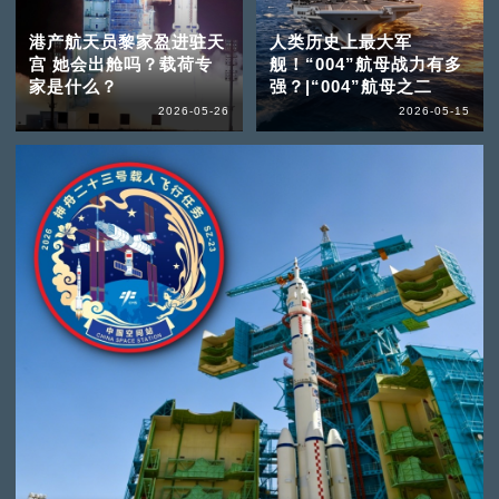
港产航天员黎家盈进驻天
人类历史上最大军
宫 她会出舱吗？载荷专
舰！“004”航母战力有多
家是什么？
强？|“004”航母之二
2026-05-26
2026-05-15