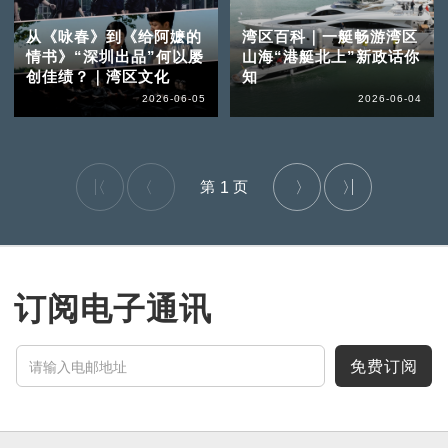
从《咏春》到《给阿嬷的
湾区百科｜一艇畅游湾区
情书》“深圳出品”何以屡
山海“港艇北上”新政话你
创佳绩？｜湾区文化
知
2026-06-05
2026-06-04
1
订阅电子通讯
免费订阅