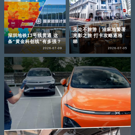
无处不旅游｜油麻地警署
深圳地铁13号线贯通 这
光影之旅 打卡攻略逐格
条“黄金科创线”有多强？
睇
2026-07-09
2026-07-05