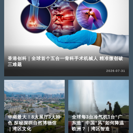
香港创科｜全球首个五合一骨科手术机械人 精准微创破
三难题
2026-07-31
华南最大！8大展厅3大特
全球每3台冷气机1台“广
色 探秘深圳自然博物馆
东造” 中国“风”如何降温
｜湾区文化
欧洲？｜湾区智造