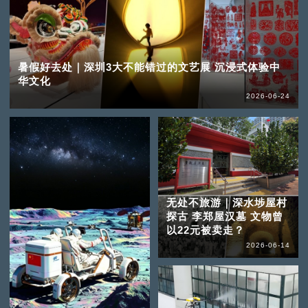
暑假好去处｜深圳3大不能错过的文艺展 沉浸式体验中
华文化
2026-06-24
无处不旅游｜深水埗屋村
探古 李郑屋汉墓 文物曾
以22元被卖走？
2026-06-14