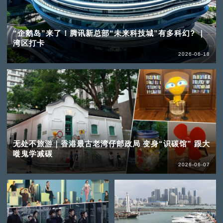
“企鹅岛”来了！腾讯新总部“未来科技城”有多科幻? ｜
湾区打卡
2026-06-18
无处不旅游｜香港最古老湾仔邮政局 变身“识碳馆” 跟大
嘥鬼学减碳
2026-06-07