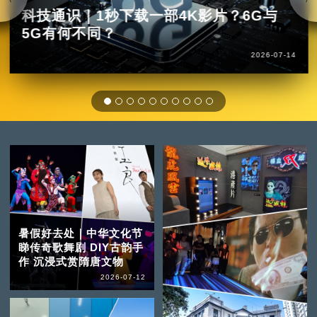
科技通识｜1秒下载一部4K影片？6G与
5G有何不同？
2026-07-14
暑假好去处｜中华文化节
睇传奇歌舞剧 DIY古韵手
作 沉浸式赏隋唐文物
2026-07-12