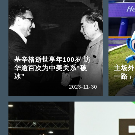
基辛格逝世享年100岁 访
华逾百次为中美关系“破
主场外
冰”
一路」
2023-11-30