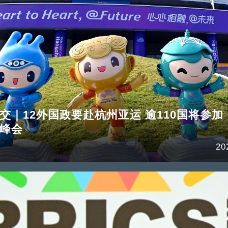
交｜12外国政要赴杭州亚运 逾110国将参加
峰会
20