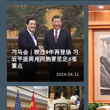
习马会｜暌违9年再登场 习
近平提两岸同胞要坚定4项
重点
2024-04-11