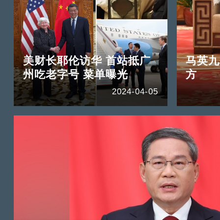
美财长耶伦访华 首站抵广
马英九
州吃老字号 菜单曝光
方
2024-04-05