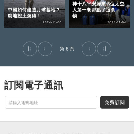
神十八平安歸來 3位太空
中國如何建造月球基地？
人第一餐都點了這食
就地挖土燒磚！
物.....
2024-11-06
2024-11-04
6
訂閱電子通訊
免費訂閱