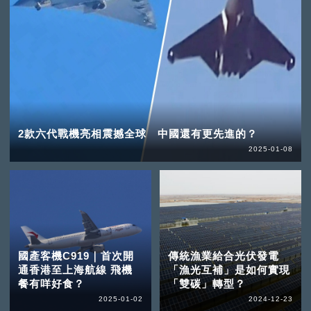
2款六代戰機亮相震撼全球 中國還有更先進的？
2025-01-08
國產客機C919｜首次開
傳統漁業給合光伏發電
通香港至上海航線 飛機
「漁光互補」是如何實現
餐有咩好食？
「雙碳」轉型？
2025-01-02
2024-12-23