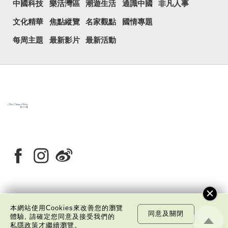
中國科技
樂活灣區
潮遊生活
通識中國
非凡人事
文化精華
焦點縱覽
名家觀點
國情專題
每周主題
最新影片
最新活動
關於我們
版權告示
私隱政策聲明
免責聲明
本網站使用Cookies來改善您的瀏覽
同意及關閉
體驗, 請確定您同意及接受我們的
©
2026 中國文化研究院有限公司版權所有
私隱政策
才繼續瀏覽。