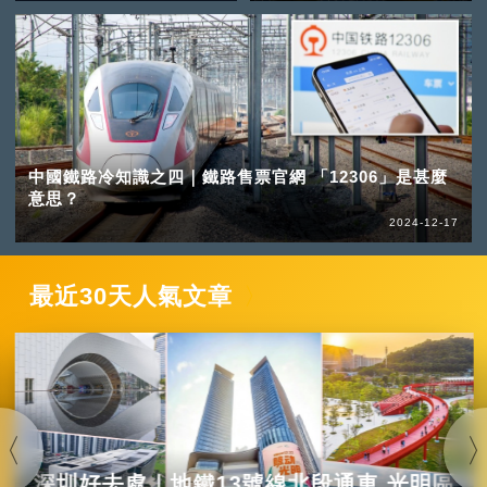
中國鐵路冷知識之四｜鐵路售票官網 「12306」是甚麼
意思？
2024-12-17
最近30天人氣文章
深圳好去處｜地鐵13號線北段通車 光明區