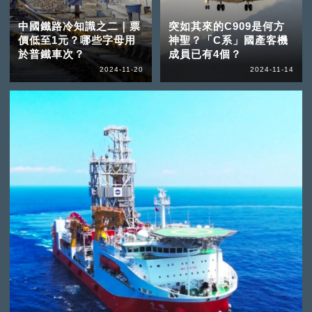
中國鐵路冷知識之二｜票
突如其來的C909是何方
價低至1元？哪些字母用
神聖？「C系」國產客機
於普鐵車次？
成員已有4個？
2024-11-20
2024-11-14