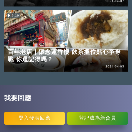
2024-04-07
2:19
百年老店｜懷念蓮香樓 飲茶搵位點心爭奪
戰 你還記得嗎？
2024-04-05
我要回應
登入
發表回應
登記
成為新會員