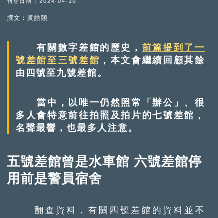
刊登日期 : 2024-04-10
撰文︰黃皓頤
有關數字差館的歷史，
前篇提到了一
號差館至三號差館
，本文會繼續回顧其餘
由四號至九號差館。
當中，以唯一仍然照常「辦公」、很
多人會特意前往拍照及拍片的七號差館，
名聲最響，也最多人注意。
五號差館曾是水車館 六號差館停
用前是警員宿舍
翻查資料，有關四號差館的資料並不