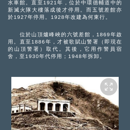
水車館。直至1921年，位於中環德輔道中的
新滅火隊大樓落成後才停用。而五號差館亦
於1927年停用。1928年改建為何東行。
位於山頂爐峰峽的六號差館，1869年啟
用。直至1886年，才被歌賦山警署（即現在
的山頂警署）取代。其後，它用作警員宿
舍，至1930年代停用；1948年拆卸。