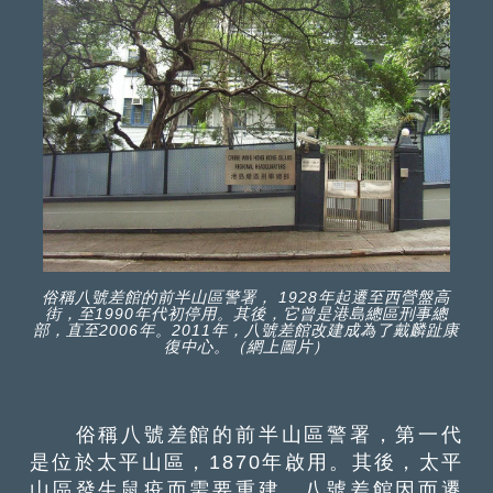
俗稱八號差館的前半山區警署， 1928年起遷至西營盤高
街，至1990年代初停用。其後，它曾是港島總區刑事總
部，直至2006年。2011年，八號差館改建成為了戴麟趾康
復中心。（網上圖片）
俗稱八號差館的前半山區警署，第一代
是位於太平山區，1870年啟用。其後，太平
山區發生鼠疫而需要重建，八號差館因而遷