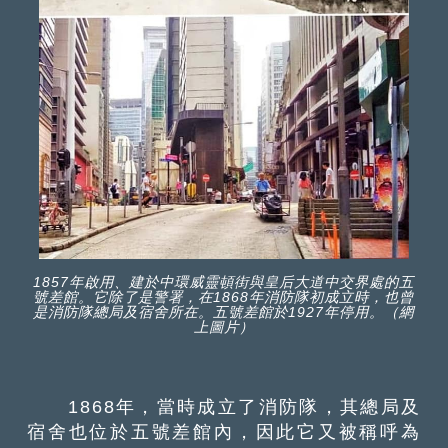
1857年啟用、建於中環威靈頓街與皇后大道中交界處的五
號差館。它除了是警署，在1868年消防隊初成立時，也曾
是消防隊總局及宿舍所在。五號差館於1927年停用。（網
上圖片）
1868年，當時成立了消防隊，其總局及
宿舍也位於五號差館內，因此它又被稱呼為