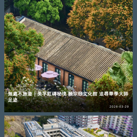
無處不旅遊｜美孚紅磚秘境 饒宗頤文化館 追尋華學大師
足迹
2026-03-29