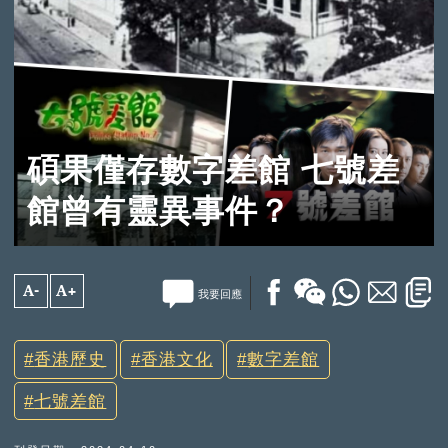
碩果僅存數字差館 七號差
館曾有靈異事件？
A-
A+
我要回應
香港歷史
香港文化
數字差館
七號差館