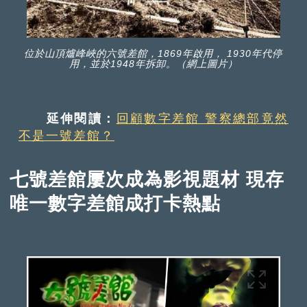
位於山頂爐峰峽的六號差館，1869年啟用， 1930年代停
用，並於1948年拆卸。（網上圖片）
延伸閱讀：
回顧數字差館 警察總部竟然
不是一號差館？
七號差館屢次成為影視題材 現存
唯一數字差館成打卡熱點