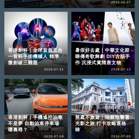
2026-08-07
香港創科｜全球首個五合
暑假好去處｜中華文化節
一骨科手術機械人 精準
睇傳奇歌舞劇 DIY古韻手
微創破三難題
作 沉浸式賞隋唐文物
2026-07-31
2026-07-12
香港創科｜手機遙控泊車
無處不旅遊｜油麻地警署
不是夢 自動泊車停車場
光影之旅 打卡攻略逐格
哪裏尋？
睇
2026-07-09
2026-07-05