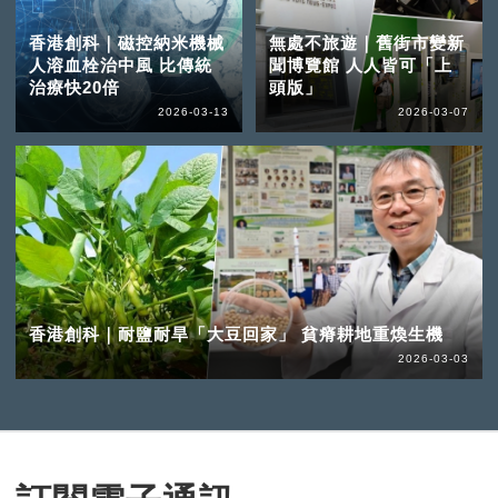
香港創科｜磁控納米機械
無處不旅遊｜舊街市變新
人溶血栓治中風 比傳統
聞博覽館 人人皆可「上
治療快20倍
頭版」
2026-03-13
2026-03-07
香港創科｜耐鹽耐旱「大豆回家」 貧瘠耕地重煥生機
2026-03-03