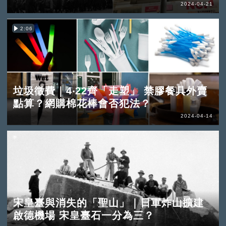
2024-04-21
2:06
垃圾徵費｜4‧22齊「走塑」 禁膠餐具外賣
點算？網購棉花棒會否犯法？
2024-04-14
宋皇臺與消失的「聖山」｜日軍炸山擴建
啟德機場 宋皇臺石一分為三？