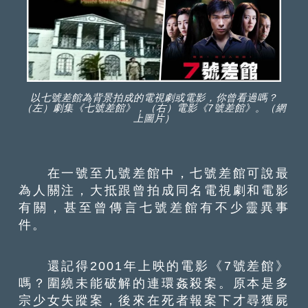
以七號差館為背景拍成的電視劇或電影，你曾看過嗎？
（左）劇集《七號差館》，（右）電影《7號差館》。（網
上圖片）
在一號至九號差館中，七號差館可說最
為人關注，大抵跟曾拍成同名電視劇和電影
有關，甚至曾傳言七號差館有不少靈異事
件。
還記得2001年上映的電影《7號差館》
嗎？圍繞未能破解的連環姦殺案。原本是多
宗少女失蹤案，後來在死者報案下才尋獲屍