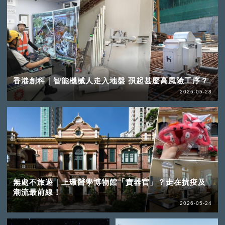
香港創科｜智能機械人走入地盤 孭起甚麼高風險工序？
2026-05-28
無處不旅遊｜上環醫學博物館「賣器官」？走在抗疫及
潮流最前線！
2026-05-24