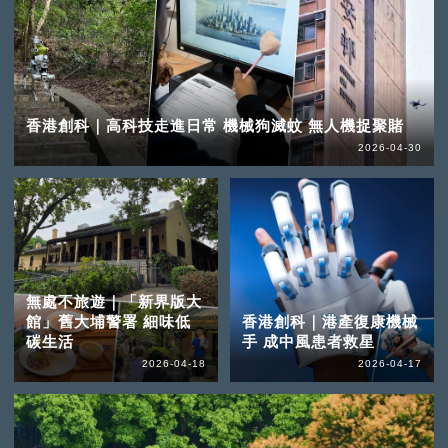
香港創科｜高科技走進日常 機械狗滅蚊 無人機捉聚賭
2026-04-30
無處不旅遊｜「新界版大
館」舊大埔警署 細味低
香港創科｜港產復康機械
碳生活
手 成中風患者救星
2026-04-18
2026-04-17