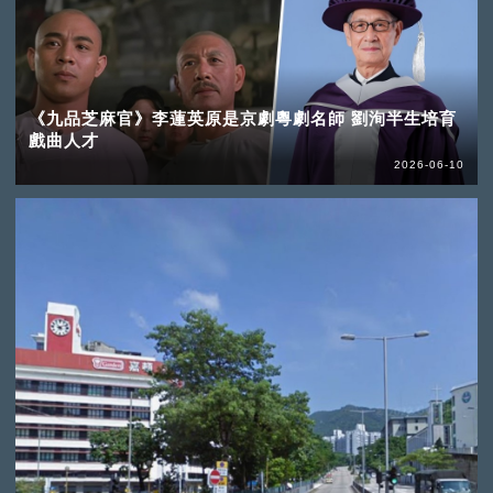
《九品芝麻官》李蓮英原是京劇粵劇名師 劉洵半生培育
戲曲人才
2026-06-10