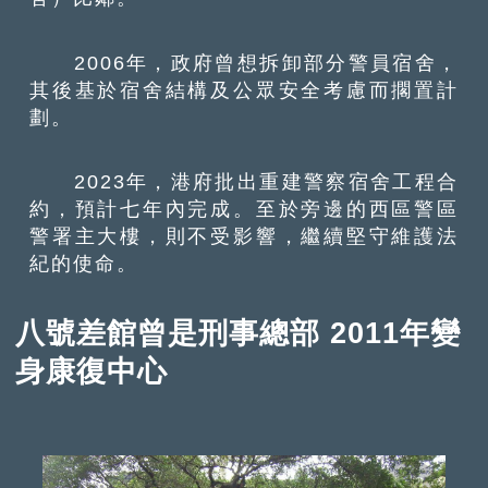
2006年，政府曾想拆卸部分警員宿舍，
其後基於宿舍結構及公眾安全考慮而擱置計
劃。
2023年，港府批出重建警察宿舍工程合
約，預計七年內完成。至於旁邊的西區警區
警署主大樓，則不受影響，繼續堅守維護法
紀的使命。
八號差館曾是刑事總部 2011年變
身康復中心