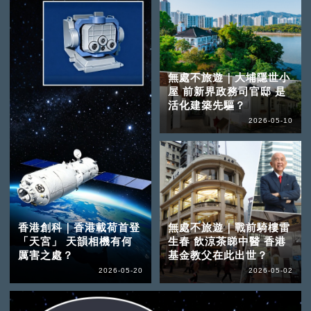
無處不旅遊｜大埔隱世小
屋 前新界政務司官邸 是
活化建築先驅？
2026-05-10
香港創科｜香港載荷首登
無處不旅遊｜戰前騎樓雷
「天宮」 天韻相機有何
生春 飲涼茶睇中醫 香港
厲害之處？
基金教父在此出世？
2026-05-20
2026-05-02