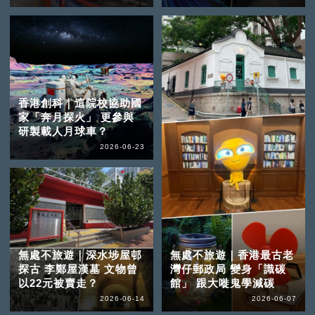
香港創科｜這院校協助國
家「奔月探火」 更參與
研製載人月球車？
2026-06-23
無處不旅遊｜深水埗屋邨
無處不旅遊｜香港最古老
探古 李鄭屋漢墓 文物曾
灣仔郵政局 變身「識碳
以22元被賣走？
館」 跟大嘥鬼學減碳
2026-06-14
2026-06-07