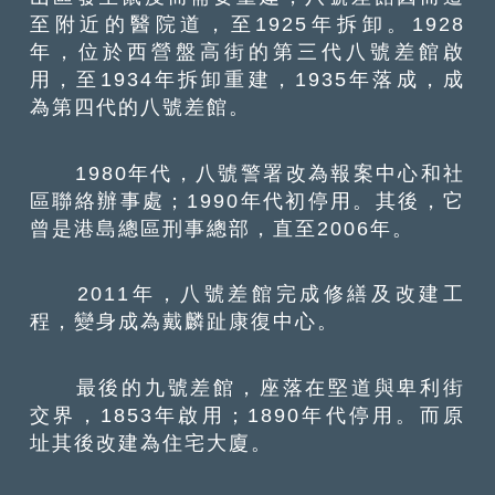
至附近的醫院道，至1925年拆卸。1928
年，位於西營盤高街的第三代八號差館啟
用，至1934年拆卸重建，1935年落成，成
為第四代的八號差館。
1980年代，八號警署改為報案中心和社
區聯絡辦事處；1990年代初停用。其後，它
曾是港島總區刑事總部，直至2006年。
2011年，八號差館完成修繕及改建工
程，變身成為戴麟趾康復中心。
最後的九號差館，座落在堅道與卑利街
交界，1853年啟用；1890年代停用。而原
址其後改建為住宅大廈。