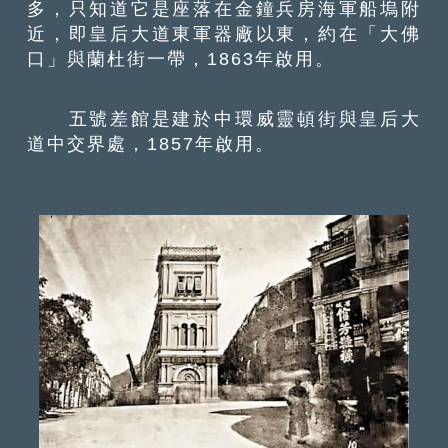
多，只知道它是座落在金鐘兵房海軍船塢附
近，即皇后大道東軍器廠以東，約在「大佛
口」與蘭杜街一帶，1863年啟用。
五號差館是建於中環威靈頓街與皇后大
道中交界處，1857年啟用。