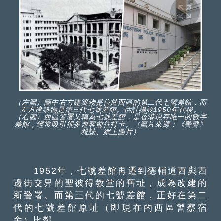
（左圖）圖中右方建築物是位於西區的第二代七號差館，而
左方建築物是第三代七號差館。估計攝於1950年代後。
（右圖）西區警署又稱為七號差館，是香港現存唯一的數字
差館，經常吸引很多遊客前往打卡。（圖片來源：《警聲》
雜誌、網上圖片）
1952年，七號差館再遷到德輔道西與西
邊街交界的聖彼得教堂的舊址，成為改建的
新警署。而第三代的七號差館，正好在第二
代的七號差館原址（即現在的西區警察宿
舍）比鄰。