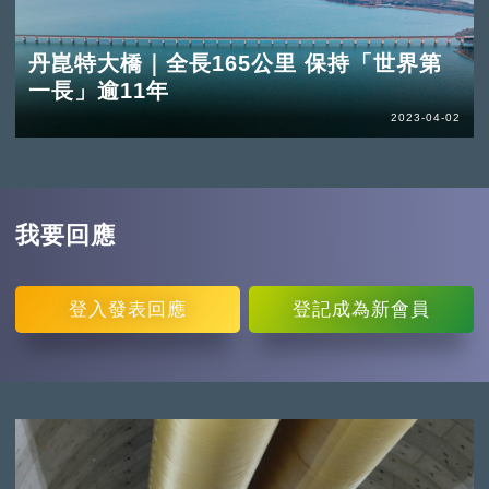
丹崑特大橋｜全長165公里 保持「世界第
一長」逾11年
2023-04-02
我要回應
登入
發表回應
登記
成為新會員