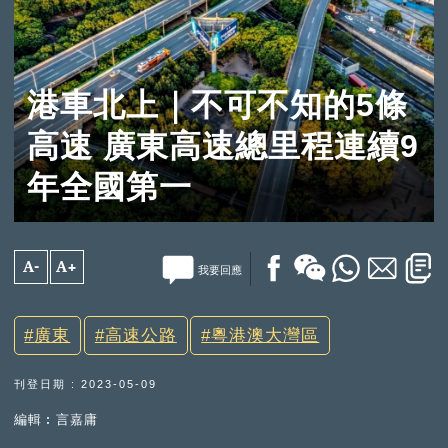
港車北上｜不可不知的5條
高速 廣東高速總里程連續9
年全國第一
A-
A+
我要回應
廣東
高速公路
粵港澳大灣區
刊登日期 : 2023-05-09
編輯︰言嘉庸