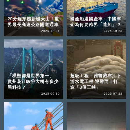
20分鐘穿越新疆天山！世
國產船運國產車：中國車
界最長高速公路隧道通車
企為何要跨界「造船」？
2025-12-31
2025-10-23
「橫豎都是世界第一」
超級工程｜雅魯藏布江下
貴州花江峽谷大橋有多少
游水電工程 迎難而上打
黑科技？
造「3個三峽」
2025-09-30
2025-07-22