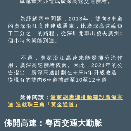
車流量大亦造成廣深高速交通擁堵。
為紓解塞車問題，2013年，雙向8車道
的廣深沿江高速建成通車，比廣深高速縮短
了三分之一的路程，從深圳開車出發去廣州1
個小時內就能到達。
不過，廣深沿江高速未能發揮分流作
用，廣深高速擁堵依舊。因此，2021年的公
告指出，廣深高速計劃在未來5年升級改造，
從現有的雙向6車道擴建至10至12車道。
延伸閱讀：
港商胡應湘推動建設廣深高
速 造就珠三角「黃金通道」
佛開高速：粵西交通大動脈