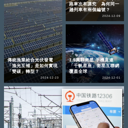
路車次有講究 為何同一
趟列車有兩個編號？
2024-12-09
傳統漁業給合光伏發電
1.5萬顆衛星 手機直連
「漁光互補」是如何實現
「千帆星座」衛星互聯網
「雙碳」轉型？
覆蓋全球
2024-12-23
2024-12-01