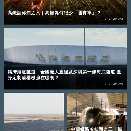
高鐵話你知之六｜高鐵為何很少「通宵車」？
2025-01-24
媽灣海底隧道｜全國最大直徑及深圳第一條海底隧道 量
身定制盾構機強在哪裏？
2025-01-23
中國鐵路冷知識之三｜鐵