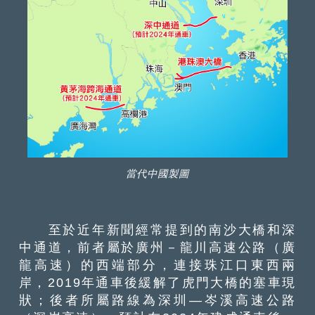
當代中國製圖
至於近年新聞經常提到的南沙大橋和深
中通道，前者屬於廣州－龍川高速公路（廣
龍高速）的西端部分，連接珠江口東西兩
岸，2019年通車後緩解了虎門大橋的塞車現
狀；後者所屬路線為深圳—岑溪高速公路