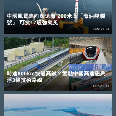
中國風電走向深遠海 200米高「海油觀瀾
號」 可抗17級強颱風
2023-05-23
時速600km快過高鐵？盤點中國高速磁懸
浮3條技術路線
2023-04-23