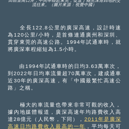
田區皇崗口岸，中間串聯起東莞，促進了穗莞深港四地的交
流往來。（圖片來源：視覺中國）
全長122.8公里的廣深高速，設計時速
為120公里/小時，是首條連通廣州和深圳、
貫穿東莞的高速公路。1994年試通車時，就
將廣深車程縮短為1.5小時。
由1994年試通車時的日均3.63萬車次，
到2022年日均車流量超70萬車次，建成通車
近30年的廣深高速，有「中國最繁忙高速公
路」之稱。
極大的車流量也帶來非常可觀的收入，
據內地媒體報道，廣深高速年均路費收入高
達28億元（人民幣，下同），
2011年是廣深
高速日均路費收入最高的一年
，平均每天可