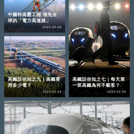
中國特高壓工程 領先全
球的「電力高速路」
2025-06-06
高鐵話你知之九｜高鐵要
高鐵話你知之七｜每天第
用多少電？
一班高鐵為何不載客？
2025-02-28
2025-02-05