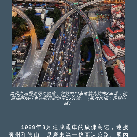
廣佛高速歷經兩次擴建，將雙向四車道擴為雙向8車道，使
廣佛兩地行車時間再縮短至15分鐘。（圖片來源：視覺中
國）
1989年8月建成通車的廣佛高速，連接
廣州和佛山，是廣東第一條高速公路、國內