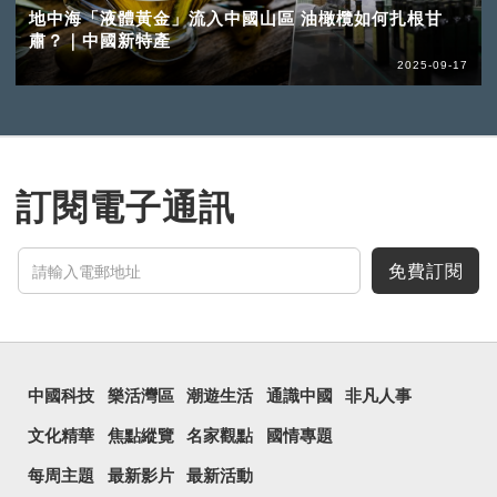
地中海「液體黃金」流入中國山區 油橄欖如何扎根甘
肅？｜中國新特產
2025-09-17
訂閱電子通訊
免費訂閱
中國科技
樂活灣區
潮遊生活
通識中國
非凡人事
文化精華
焦點縱覽
名家觀點
國情專題
每周主題
最新影片
最新活動