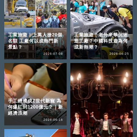
工業旅遊｜上萬人搶20個
工業旅遊｜老外來華沉迷
名額 工廠何以成熱門新
逛工廠？中國科技遊為何
景點？
成新熱潮？
2026-07-08
2026-06-25
手工經濟成Z世代新寵 為
何爆紅到1200億元？｜新
經濟浪潮
2026-06-16