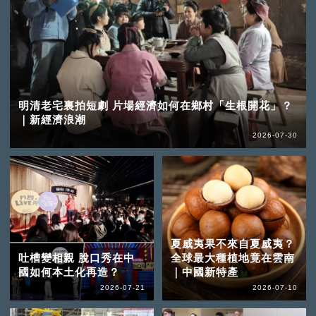
明清老宅裏拍短劇 片場經濟如何在鄉村「生根開花」？
｜新經濟浪潮
2026-07-30
夏威夷果不來自夏威夷？
吐槽變相親 脫口秀在中
全球最大種植地竟在雲南
國如何本土化再造？
｜中國新特產
2026-07-21
2026-07-10