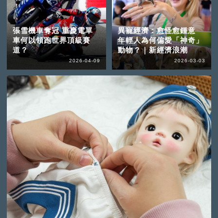
張雪機車奪冠 重慶電單
異寵經濟：愈怪愈鍾意
車何以領跑世界頂級賽
年輕人為何偏愛「神奇」
道？
動物？｜新經濟浪潮
2026-04-09
2026-03-03