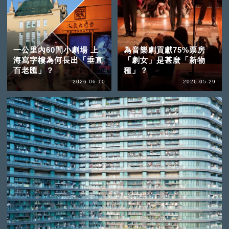
一公里內60間小劇場 上
為音樂劇貢獻75%票房
海寫字樓為何長出「垂直
「劇女」是甚麼「新物
百老匯」？
種」？
2026-06-10
2026-05-29