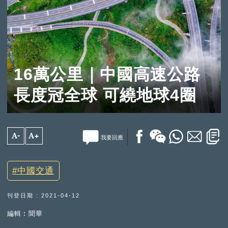
16萬公里｜中國高速公路
長度冠全球 可繞地球4圈
A-
A+
我要回應
中國交通
刊登日期 : 2021-04-12
編輯︰聞華