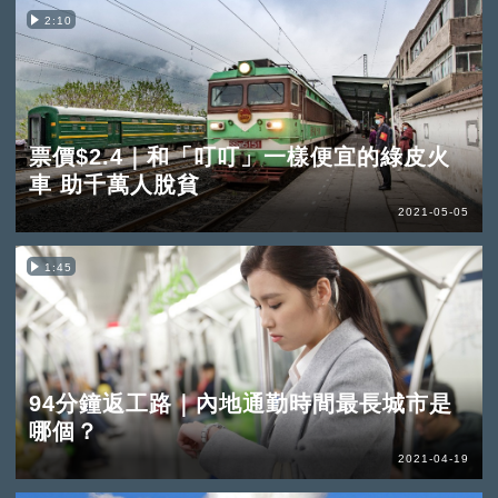
2:10
票價$2.4｜和「叮叮」一樣便宜的綠皮火
車 助千萬人脫貧
2021-05-05
1:45
94分鐘返工路｜內地通勤時間最長城市是
哪個？
2021-04-19