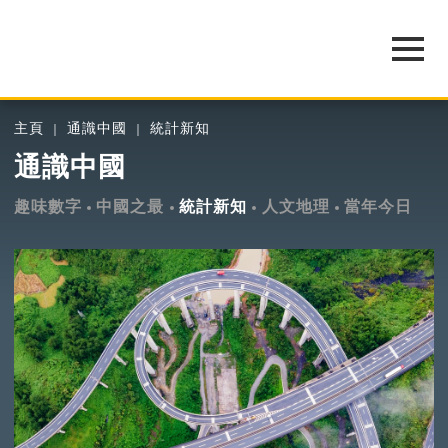
主頁
通識中國
統計新知
通識中國
趣味數字
中國之最
統計新知
人文地理
當年今日