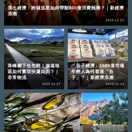
演出經濟：跨城追星如何帶動800億消費熱潮？｜新經濟
浪潮
2025-12-21
珠峰腳下也包郵！偏遠地
「谷子經濟」1689億市場
區如何實現快遞自由？｜
年輕人為何着迷「谷
非常物流
子」？｜新經濟浪潮
2025-11-27
2025-11-14