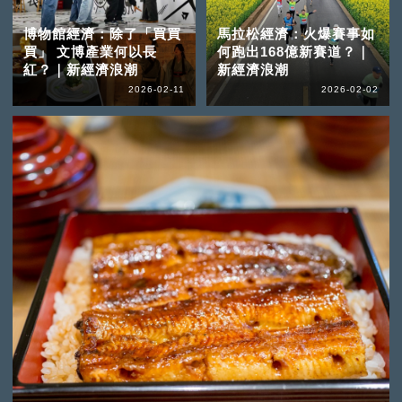
博物館經濟：除了「買買
馬拉松經濟：火爆賽事如
買」 文博產業何以長
何跑出168億新賽道？｜
紅？｜新經濟浪潮
新經濟浪潮
2026-02-11
2026-02-02