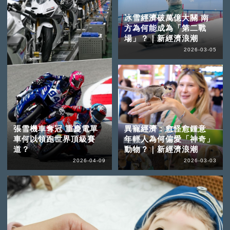
冰雪經濟破萬億大關 南
方為何能成為「第二戰
場」？｜新經濟浪潮
2026-03-05
張雪機車奪冠 重慶電單
異寵經濟：愈怪愈鍾意
車何以領跑世界頂級賽
年輕人為何偏愛「神奇」
道？
動物？｜新經濟浪潮
2026-04-09
2026-03-03