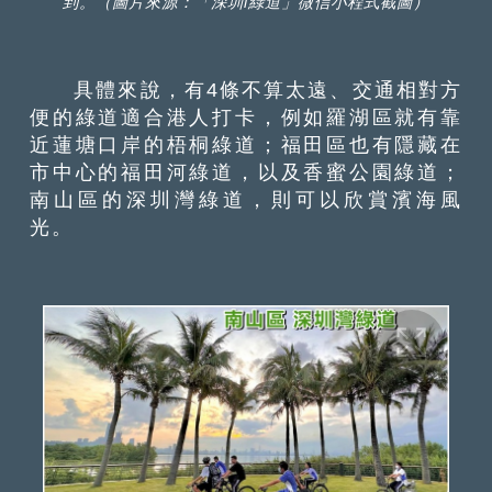
到。（圖片來源：「深圳i綠道」微信小程式截圖）
具體來說，有4條不算太遠、交通相對方
便的綠道適合港人打卡，例如羅湖區就有靠
近蓮塘口岸的梧桐綠道；福田區也有隱藏在
市中心的福田河綠道，以及香蜜公園綠道；
南山區的深圳灣綠道，則可以欣賞濱海風
光。