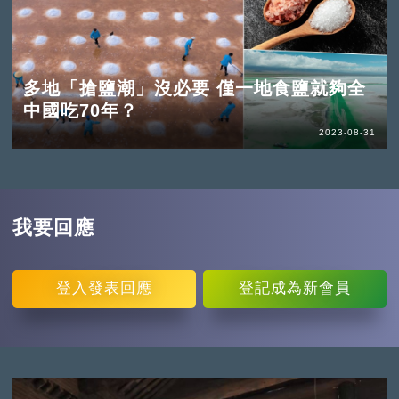
多地「搶鹽潮」沒必要 僅一地食鹽就夠全
中國吃70年？
2023-08-31
我要回應
登入
發表回應
登記
成為新會員