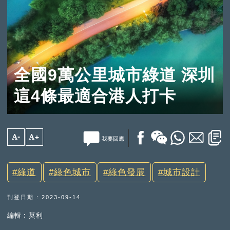
全國9萬公里城市綠道 深圳
這4條最適合港人打卡
A-
A+
我要回應
綠道
綠色城市
綠色發展
城市設計
刊登日期 : 2023-09-14
編輯︰莫利