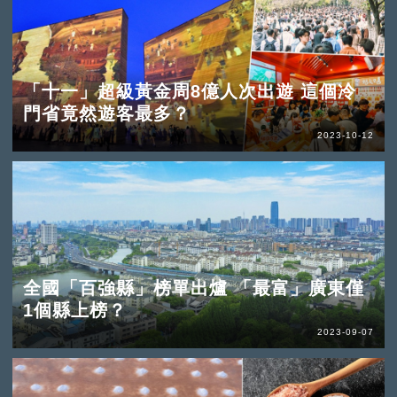
「十一」超級黃金周8億人次出遊 這個冷
門省竟然遊客最多？
2023-10-12
全國「百強縣」榜單出爐 「最富」廣東僅
1個縣上榜？
2023-09-07