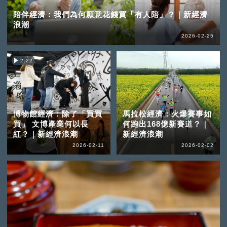
陪伴經濟：我們為何願意花錢買「有人陪」？｜新經濟
浪潮
2026-02-25
2:22
博物館經濟：除了「買買
馬拉松經濟：火爆賽事如
買」 文博產業何以長
何跑出168億新賽道？｜
紅？｜新經濟浪潮
新經濟浪潮
2026-02-11
2026-02-02