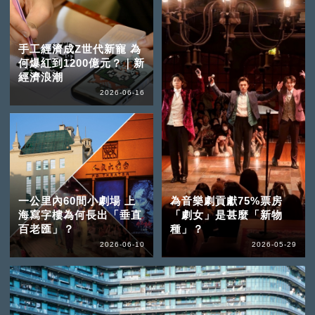
手工經濟成Z世代新寵 為
何爆紅到1200億元？｜新
經濟浪潮
2026-06-16
一公里內60間小劇場 上
為音樂劇貢獻75%票房
海寫字樓為何長出「垂直
「劇女」是甚麼「新物
百老匯」？
種」？
2026-06-10
2026-05-29