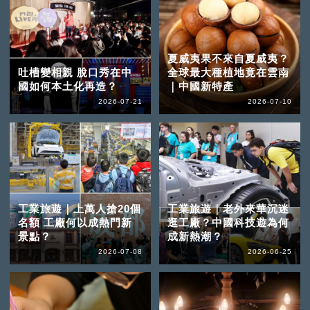
夏威夷果不來自夏威夷？
吐槽變相親 脫口秀在中
全球最大種植地竟在雲南
國如何本土化再造？
｜中國新特產
2026-07-21
2026-07-10
工業旅遊｜上萬人搶20個
工業旅遊｜老外來華沉迷
名額 工廠何以成熱門新
逛工廠？中國科技遊為何
景點？
成新熱潮？
2026-07-08
2026-06-25