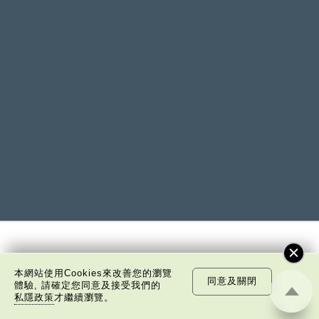
訂閱電子通訊
本網站使用Cookies來改善您的瀏覽
同意及關閉
體驗, 請確定您同意及接受我們的
私隱政策
才繼續瀏覽。
免費訂閱