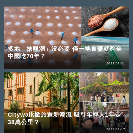
多地「搶鹽潮」沒必要 僅一地食鹽就夠全
中國吃70年？
2023-08-31
Citywalk掀旅遊新潮流 吸引年輕人1年走
38萬公里？
2023-08-17