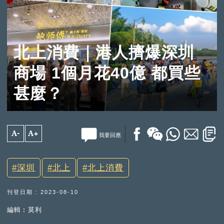
北上消費｜港人擠爆深圳
商場 1個月花40億 都買些
甚麼？
A-
A+
我要回應
深圳
北上
北上消費
刊登日期 : 2023-08-10
編輯︰莫利