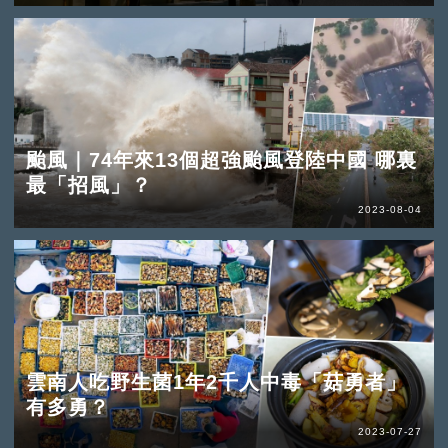
颱風｜74年來13個超強颱風登陸中國 哪裏
最「招風」？
2023-08-04
雲南人吃野生菌1年2千人中毒「菇勇者」
有多勇？
2023-07-27