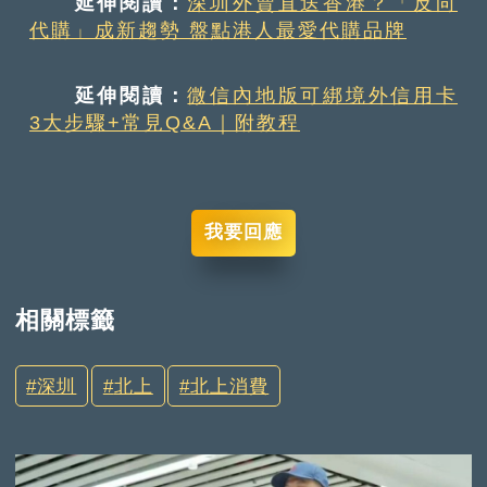
延伸閱讀：
深圳外賣直送香港？「反向
代購」成新趨勢 盤點港人最愛代購品牌
延伸閱讀：
微信內地版可綁境外信用卡
3大步驟+常見Q&A｜附教程
我要回應
相關標籤
深圳
北上
北上消費