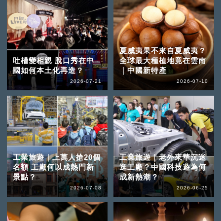
夏威夷果不來自夏威夷？
吐槽變相親 脫口秀在中
全球最大種植地竟在雲南
國如何本土化再造？
｜中國新特產
2026-07-21
2026-07-10
工業旅遊｜上萬人搶20個
工業旅遊｜老外來華沉迷
名額 工廠何以成熱門新
逛工廠？中國科技遊為何
景點？
成新熱潮？
2026-07-08
2026-06-25