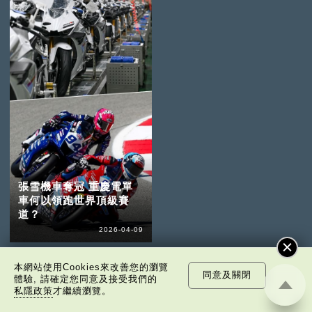
張雪機車奪冠 重慶電單
車何以領跑世界頂級賽
道？
2026-04-09
本網站使用Cookies來改善您的瀏覽
同意及關閉
體驗, 請確定您同意及接受我們的
私隱政策
才繼續瀏覽。