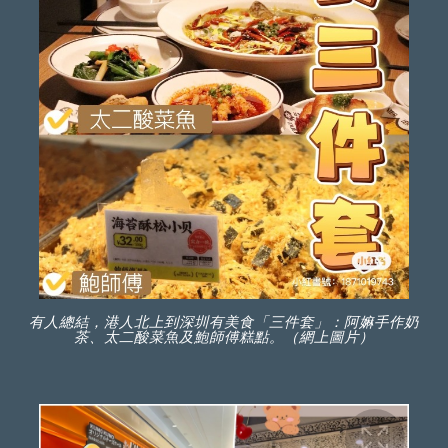
有人總結，港人北上到深圳有美食「三件套」：阿嫲手作奶
茶、太二酸菜魚及鮑師傅糕點。（網上圖片）