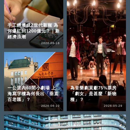
手工經濟成Z世代新寵 為
何爆紅到1200億元？｜新
經濟浪潮
2026-06-16
一公里內60間小劇場 上
為音樂劇貢獻75%票房
海寫字樓為何長出「垂直
「劇女」是甚麼「新物
百老匯」？
種」？
2026-06-10
2026-05-29