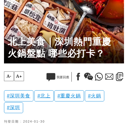
北上美食｜深圳熱門重慶
火鍋盤點 哪些必打卡？
A-
A+
我要回應
深圳美食
北上
重慶火鍋
火鍋
深圳
刊登日期 : 2024-01-30