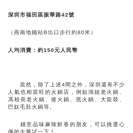
深圳市福田區振華路
42號
（燕南地鐵站B出口步行約80米）
人均消費：約
150元
人民幣
當然，除了上述4間之外，深圳還有不少
人氣也相當旺的火鍋店，例如鴻姐老火鍋、
馮校長老火鍋、後火鍋、慫火鍋、大龍燚、
巴奴毛肚火鍋等。
鍾意品味麻辣鮮香的朋友，可以挑選心
儀的去嘗試一下！