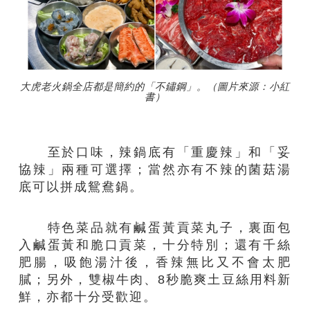
大虎老火鍋全店都是簡約的「不鏽鋼」。（圖片來源：小紅
書）
至於口味，辣鍋底有「重慶辣」和「妥
協辣」兩種可選擇；當然亦有不辣的菌菇湯
底可以拼成鴛鴦鍋。
特色菜品就有鹹蛋黃貢菜丸子，裏面包
入鹹蛋黃和脆口貢菜，十分特別；還有千絲
肥腸，吸飽湯汁後，香辣無比又不會太肥
膩；另外，雙椒牛肉、8秒脆爽土豆絲用料新
鮮，亦都十分受歡迎。