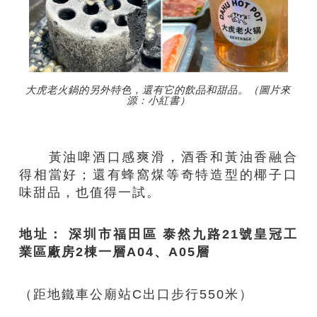
大虎老火鍋的另外特色，還有它的飲品和甜品。（圖片來
源：小紅書）
黃油啤酒口感爽滑，酒香和黃油香融合
得相當好；還有蜂窩煤等奇特造型的椰子口
味甜品，也值得一試。
地址： 深圳市福田區 泰然九路
21號皇冠工
業區廠房2棟一層A04、A05層
（距地鐵車公廟站C出口步行550米）