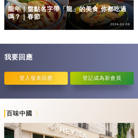
龍年｜盤點名字帶「龍」的美食 你都吃過
嗎？｜春節
2024-01-09
我要回應
登入
發表回應
登記
成為新會員
百味中國