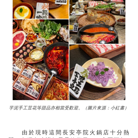
芋泥手工荳花等甜品亦相當受歡迎。（圖片來源：小紅書）
由於現時這間長安亭院火鍋店十分熱