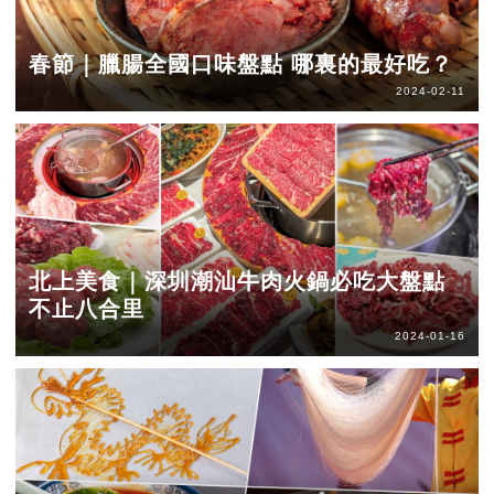
春節｜臘腸全國口味盤點 哪裏的最好吃？
2024-02-11
北上美食｜深圳潮汕牛肉火鍋必吃大盤點
不止八合里
2024-01-16