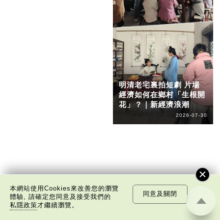
明清老宅裏拍短劇 片場
經濟如何在鄉村「生根開
花」？｜新經濟浪潮
2026-07-30
本網站使用Cookies來改善您的瀏覽
同意及關閉
體驗, 請確定您同意及接受我們的
私隱政策
才繼續瀏覽。