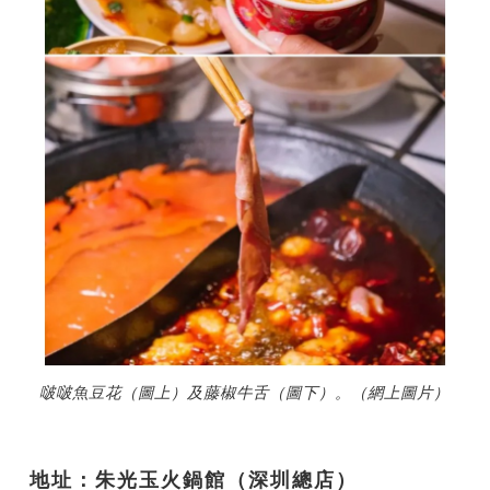
啵啵魚豆花（圖上）及藤椒牛舌（圖下）。（網上圖片）
地址：朱光玉火鍋館（深圳總店）