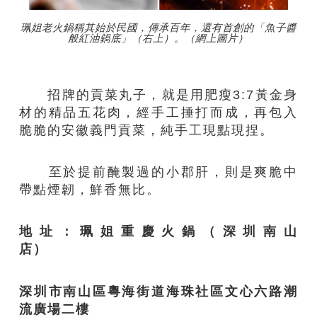
珮姐老火鍋稱其始於民國，傳承百年，還有首創的「魚子醬
般紅油鍋底」（右上）。（網上圖片）
招牌的貢菜丸子，就是用肥瘦3:7黃金身
材的精品五花肉，經手工捶打而成，再包入
脆脆的安徽義門貢菜，純手工現點現捏。
至於提前醃製過的小郡肝，則是爽脆中
帶點煙韌，鮮香無比。
地址：珮姐重慶火鍋（深圳南山
店）
深圳市南山區粵海街道海珠社區文心六路潮
流廣場二樓