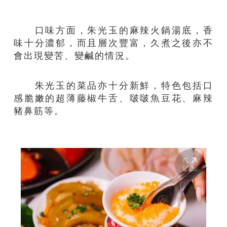
口味方面，朱光玉的麻辣火鍋湯底，香
味十分濃郁，而且層次豐富，久煮之後亦不
會出現變苦、變鹹的情況。
朱光玉的菜品亦十分新鮮，特色包括口
感脆嫩的超薄藤椒牛舌、啵啵魚豆花、麻辣
豬鼻筋等。