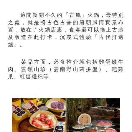
這間新開不久的「古風」火鍋，最特別
之處，就是將古色古香的唐朝風情實景布
置，放在了火鍋店裏，食客還可以換上古裝
及妝造在此打卡，沉浸式體驗「古代打邊
爐」。
菜品方面，必食推介就包括雞蛋嫩牛
肉、雲嶺山珍（雲南野山菌拼盤）、耙雞
爪、紅糖糍粑等。