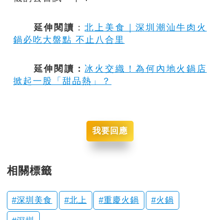
延伸閱讀
：
北上美食｜深圳潮汕牛肉火
鍋必吃大盤點 不止八合里
延伸閱讀：
冰火交織！為何內地火鍋店
掀起一股「甜品熱」？
我要回應
相關標籤
深圳美食
北上
重慶火鍋
火鍋