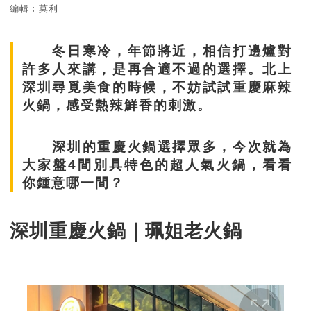
編輯︰莫利
冬日寒冷，年節將近，相信打邊爐對
許多人來講，是再合適不過的選擇。北上
深圳尋覓美食的時候，不妨試試重慶麻辣
火鍋，感受熱辣鮮香的刺激。
深圳的重慶火鍋選擇眾多，今次就為
大家盤4間別具特色的超人氣火鍋，看看
你鍾意哪一間？
深圳重慶火鍋｜珮姐老火鍋