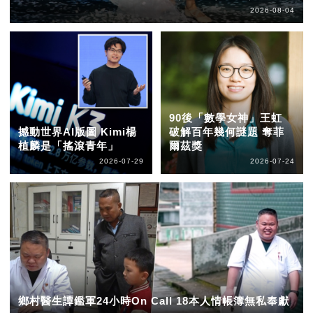
2026-08-04
90後「數學女神」王虹
撼動世界AI版圖 Kimi楊
破解百年幾何謎題 奪菲
植麟是「搖滾青年」
爾茲獎
2026-07-29
2026-07-24
鄉村醫生譚鑑軍24小時On Call 18本人情帳簿無私奉獻