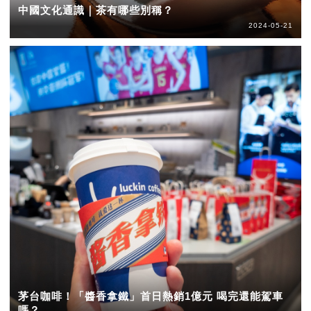
中國文化通識｜茶有哪些別稱？
2024-05-21
茅台咖啡！「醬香拿鐵」首日熱銷1億元 喝完還能駕車
嗎？