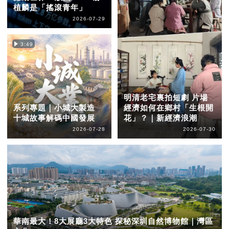
植麟是「搖滾青年」
2026-07-29
3:49
明清老宅裏拍短劇 片場
系列專題｜小城大製造
經濟如何在鄉村「生根開
十城故事解碼中國發展
花」？｜新經濟浪潮
2026-07-28
2026-07-30
華南最大！8大展廳3大特色 探秘深圳自然博物館｜灣區