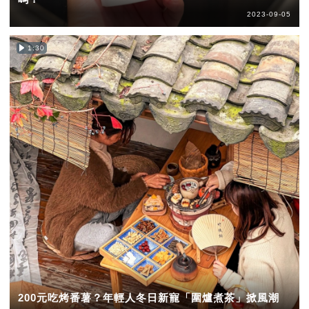
2023-09-05
1:30
200元吃烤番薯？年輕人冬日新寵「圍爐煮茶」掀風潮