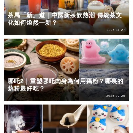
茶馬「新」道｜中國新茶飲熱潮 傳統茶文
化如何煥然一新？
2025-11-27
哪吒2｜重塑哪吒肉身為何用藕粉？哪裏的
藕粉最好吃？
2025-02-26