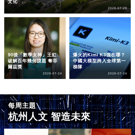
文化
2026-07-29
90後「數學女神」王虹
爆火的Kimi K3強在哪？
破解百年幾何謎題 奪菲
中國大模型跨入全球第一
爾茲獎
梯隊
2026-07-24
2026-07-24
每周主題
杭州人文 智造未來