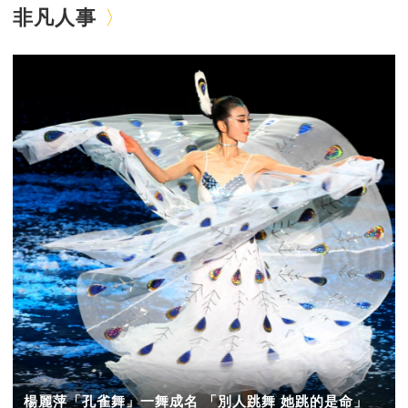
非凡人事
楊麗萍「孔雀舞」一舞成名 「別人跳舞 她跳的是命」