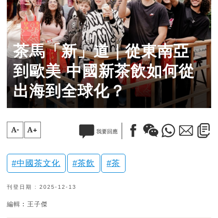
茶馬「新」道｜從東南亞
到歐美 中國新茶飲如何從
出海到全球化？
A-
A+
我要回應
中國茶文化
茶飲
茶
刊登日期 : 2025-12-13
編輯︰王子傑