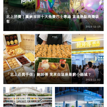
北上消費｜圖解深圳十大免費巴士專線 直達熱點商圈吸
客
2023-11-15
「北上必買手信」鮑師傅 竟來自這座最窮小縣城？
2023-11-02