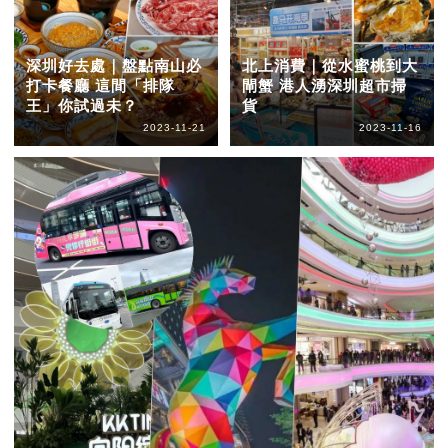
深圳好去處｜盤點南山必
北上消費｜從水蜜桃到大
打卡餐廳 這間「排隊
閘蟹 港人湧深圳超市掃
王」你試過未？
貨
2023-11-21
2023-11-16