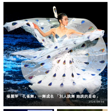
楊麗萍「孔雀舞」一舞成名 「別人跳舞 她跳的是命」
2026-08-04