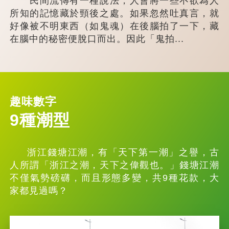
民間流傳有一種說法，人會將一些不欲為人
所知的記憶藏於頸後之處。如果忽然吐真言，就
好像被不明東西（如鬼魂）在後腦拍了一下，藏
在腦中的秘密便脫口而出。因此「鬼拍...
趣味數字
9種潮型
浙江錢塘江潮，有「天下第一潮」之譽，古
人所謂「浙江之潮，天下之偉觀也。」錢塘江潮
不僅氣勢磅礴，而且形態多變，共9種花款，大
家都見過嗎？