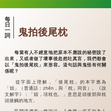
每
日
鬼拍後尾枕
一
詞
每當有人不經意地把原本不應說的秘密說了
出來，又或者做了壞事後忽然吐真言，我們都會
以「鬼拍後尾枕」來形容。這句話與鬼怪有何關
係呢？
從字面上理解，「後尾枕」的本字應為
「䪴」（普通話：zhěn，與「枕」同音）。《說
文解字》：「䪴，項枕也。」意思是頭後部與枕
頭接觸的地方。