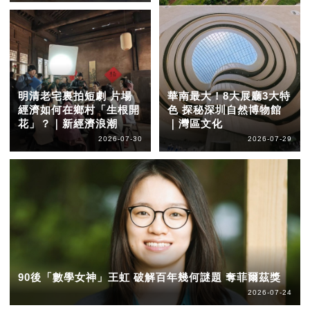
明清老宅裏拍短劇 片場
華南最大！8大展廳3大特
經濟如何在鄉村「生根開
色 探秘深圳自然博物館
花」？｜新經濟浪潮
｜灣區文化
2026-07-30
2026-07-29
90後「數學女神」王虹 破解百年幾何謎題 奪菲爾茲獎
2026-07-24