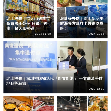
北上消費｜港人山姆超市
深圳好去處｜南山新商場
豪買國產公仔 解鎖「奶
前海壹方匯打卡兼逛吃攻
龍」超人氣密碼！
略！
2024-01-08
2024-01-06
北上消費｜深圳推購物退稅「即買即退」 一文睇清手續
地點等細節
2023-12-12