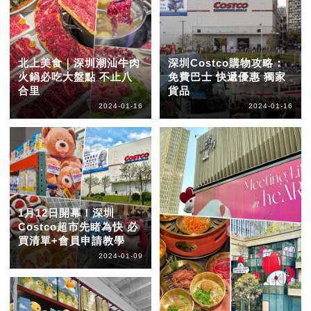
北上美食｜深圳潮汕牛肉
深圳Costco購物攻略：
火鍋必吃大盤點 不止八
免費巴士 快遞優惠 獨家
合里
貨品
2024-01-16
2024-01-16
1月12日開幕！深圳
Costco超市先睹為快 必
買清單+會員申請教學
2024-01-09