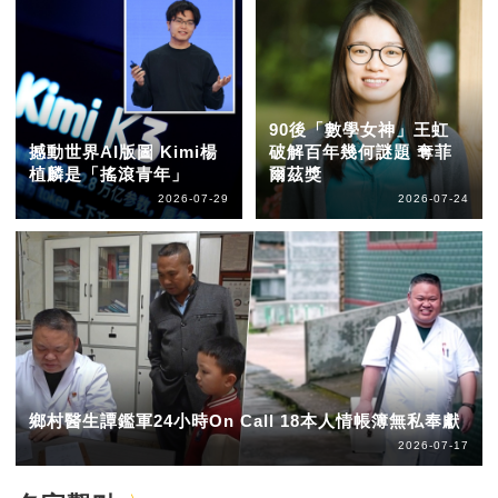
90後「數學女神」王虹
撼動世界AI版圖 Kimi楊
破解百年幾何謎題 奪菲
植麟是「搖滾青年」
爾茲獎
2026-07-29
2026-07-24
鄉村醫生譚鑑軍24小時On Call 18本人情帳簿無私奉獻
2026-07-17