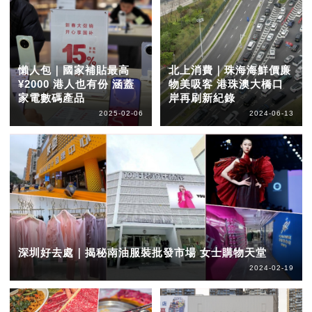
懶人包｜國家補貼最高
北上消費｜珠海海鮮價廉
¥2000 港人也有份 涵蓋
物美吸客 港珠澳大橋口
家電數碼產品
岸再刷新紀錄
2025-02-06
2024-06-13
深圳好去處｜揭秘南油服裝批發市場 女士購物天堂
2024-02-19