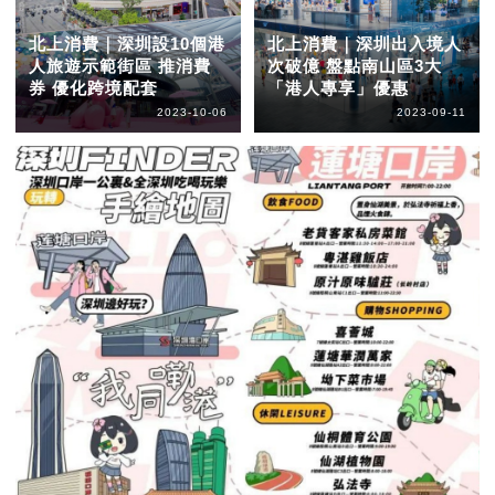
北上消費｜深圳設10個港
北上消費｜深圳出入境人
人旅遊示範街區 推消費
次破億 盤點南山區3大
券 優化跨境配套
「港人專享」優惠
2023-10-06
2023-09-11