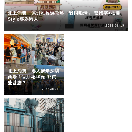
北上消費｜深圳推旅遊攻略「我同嘞港」 繁體字+插畫
Style專為港人
2023-08-15
北上消費｜港人擠爆深圳
商場 1個月花40億 都買
些甚麼？
2023-08-10