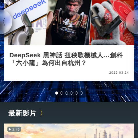
DeepSeek 黑神話 扭秧歌機械人...創科
「六小龍」為何出自杭州？
2025-03-24
最新影片
3:49