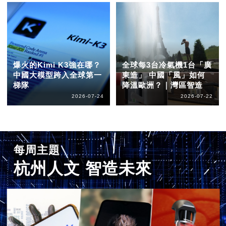
爆火的Kimi K3強在哪？
全球每3台冷氣機1台「廣
中國大模型跨入全球第一
東造」 中國「風」如何
梯隊
降溫歐洲？｜灣區智造
2026-07-24
2026-07-22
每周主題
杭州人文 智造未來