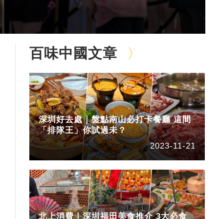
百味中國文章
深圳好去處｜盤點南山必打卡餐廳 這間
「排隊王」你試過未？
2023-11-21
北上消費｜深圳福田美食推介 3大必食