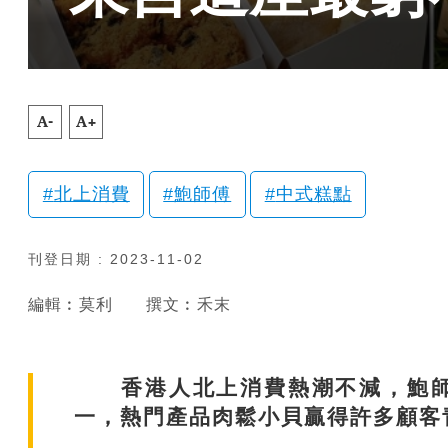
A-
A+
北上消費
鮑師傅
中式糕點
刊登日期 : 2023-11-02
編輯︰莫利
撰文︰禾末
香港人北上消費熱潮不減，鮑師
一，熱門產品肉鬆小貝贏得許多顧客