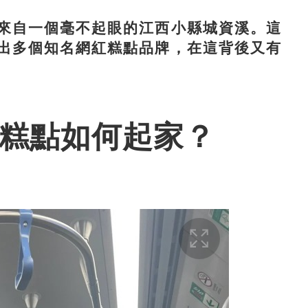
自一個毫不起眼的江西小縣城資溪。這
出多個知名網紅糕點品牌，在這背後又有
傅糕點如何起家？