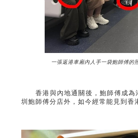
一張返港車廂內人手一袋鮑師傅的
香港與內地通關後，鮑師傅成為港
圳鮑師傅分店外，如今經常能見到香