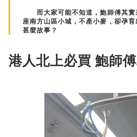
而大家可能不知道，鮑師傅其實來
座南方山區小城，不產小麥，卻孕育
甚麼故事？
港人北上必買 鮑師