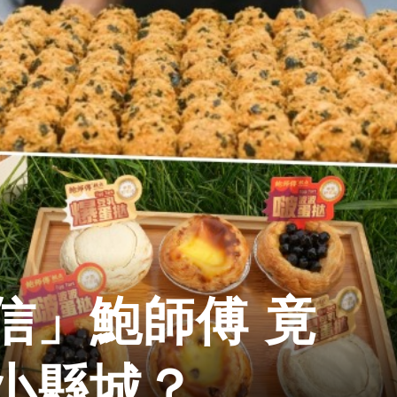
信」鮑師傅 竟
小縣城？