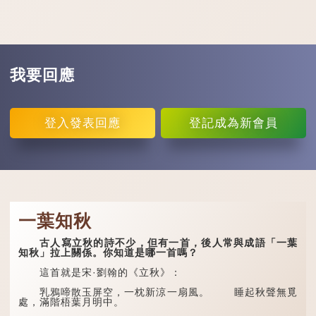
我要回應
登入
發表回應
登記
成為新會員
一葉知秋
古人寫立秋的詩不少，但有一首，後人常與成語「一葉
知秋」拉上關係。你知道是哪一首嗎？
這首就是宋·劉翰的《立秋》：
乳鴉啼散玉屏空，一枕新涼一扇風。 睡起秋聲無覓
處，滿階梧葉月明中。