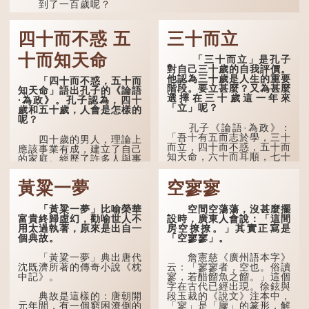
到了一百歲呢？
那麼就可以稱為「期頤」。《禮記.曲禮上》：「百年曰
期頤。」鄭玄註：「期，猶要也；頤，養也。不知衣服食
四十而不惑 五
三十而立
味，孝子要盡養道...
十而知天命
「三十而立」是孔子
對自己三十歲的自我評價。
他認為三十歲是人生的重要
「四十而不惑，五十而
階段。要立甚麼？又為甚麼
知天命」語出孔子的《論語
選擇在三十歲這一年來
·為政》。孔子認為，四十
「立」呢？
歲和五十歲，人會是怎樣的
呢？
孔子《論語·為政》：
「吾十有五而志於學，三十
四十歲的男人，理論上
而立，四十而不惑，五十而
應該事業有成，建立了自己
知天命，六十而耳順，七十
的家庭。經歷了許多人與事
而從心所欲，不逾矩。」
之後，對事物有了自己的判
斷能力，不會輕易為表象所
黃粱一夢
空寥寥
在古代，男子一般於二
迷惑。
十歲進行冠禮，冠禮完成後
便是成人，但由於未達壯
孔子在《論語·子罕》
「黃粱一夢」比喻榮華
空間空蕩蕩，沒甚麼擺
年，所以又稱「弱冠」。
也說：「知者不惑，仁者不
富貴終歸虛幻，勸喻世人不
設時，廣東人會說：「這間
《禮記·曲禮》明確記載：
憂，勇者不懼。」「知」與
用太過執著，原來是出自一
房空撩撩。」其實正寫是
「人生十年曰幼，學；二十
智慧的「智」相通，四十歲
個典故。
「空寥寥」。
曰弱，冠；三十曰壯，有
的男人應已累積足夠智慧，
室。」這說明三十歲在...
不再對自己的人生感到困
「黃粱一夢」典出唐代
詹憲慈《廣州語本字》
惑、憂慮與恐懼。
沈既濟所著的傳奇小說《枕
云：「寥寥者，空也。俗讀
中記》。
寥，若醋餾魚之餾。」這個
字在古代已經出現。徐鉉與
段玉裁的《說文》注本中，
典故是這樣的：唐朝開
「寥」是「廫」的篆形，解
元年間，有一個窮困潦倒的