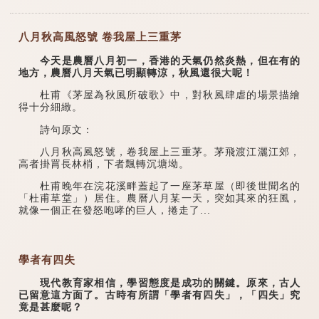
八月秋高風怒號 卷我屋上三重茅
今天是農曆八月初一，香港的天氣仍然炎熱，但在有的
地方，農曆八月天氣已明顯轉涼，秋風還很大呢！
杜甫《茅屋為秋風所破歌》中，對秋風肆虐的場景描繪
得十分細緻。
詩句原文：
八月秋高風怒號，卷我屋上三重茅。茅飛渡江灑江郊，
高者掛罥長林梢，下者飄轉沉塘坳。
杜甫晚年在浣花溪畔蓋起了一座茅草屋（即後世聞名的
「杜甫草堂」）居住。農曆八月某一天，突如其來的狂風，
就像一個正在發怒咆哮的巨人，捲走了...
學者有四失
現代教育家相信，學習態度是成功的關鍵。原來，古人
已留意這方面了。古時有所謂「學者有四失」，「四失」究
竟是甚麼呢？