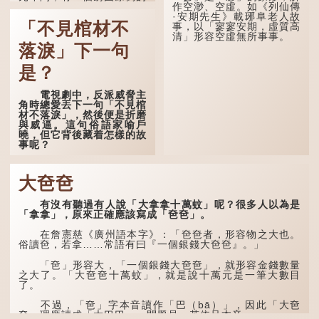
作空渺、空虛。如《列仙傳
盧姓書生，在上京赴考的途
·安期先生》載琊阜老人故
中經過一間旅店休息，碰巧
「不見棺材不
事，以「寥寥安期，虛質高
遇到一位呂姓道士，兩人暢
清」形容空虛無所事事。
談甚歡。
落淚」下一句
言談間，盧姓書生感慨
自己雖貴為讀書人，但一直
是？
未能考取功名，仍然貧困，
感到十分落泊。於是，道士
電視劇中，反派威脅主
拿出一個青瓷枕頭，讓...
角時總愛丟下一句「不見棺
材不落淚」，然後便是折磨
與威逼。這句俗語家喻戶
曉，但它背後藏着怎樣的故
事呢？
「不見棺材不落淚」的
原句，有說法是「不見棺材
大夿夿
不下淚」或「不見親棺不下
淚」，出自明朝蘭陵笑笑生
有沒有聽過有人說「大拿拿十萬蚊」呢？很多人以為是
所著的《金瓶梅詞話》第九
「拿拿」，原來正確應該寫成「夿夿」。
十八回。原意是指人未親眼
見到親人棺木，便不會真正
感到悲傷；後來引申為比喻
在詹憲慈《廣州語本字》：「夿夿者，形容物之大也。
人執迷不悟，不到徹底失
俗讀夿，若拿……常語有曰『一個銀錢大夿夿』。」
敗，便不肯罷休。
「夿」形容大，「一個銀錢大夿夿」，就形容金錢數量
許多人對這上半句耳熟
之大了。「大夿夿十萬蚊」，就是說十萬元是一筆大數目
能詳，但它其實還有下半句
了。
——「不到黃河心不死」...
不過，「夿」字本音讀作「巴（bā）」，因此「大夿
夿」理應讀成「大巴巴」。問題是，若依足本音，...