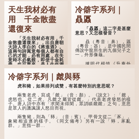
天生我材必有
冷僻字系列｜
用 千金散盡
贔屭
還復來
「贔屭」這二字是甚麼
意思？又怎樣發音？
「天生我材必有用，千
贔（粵音：鼻），屭
金散盡還復來」，出自唐朝
（粵音：器），是中國民間
大詩人李白的《將進酒》。
傳說中龍所生的九個兒子之
這兩句詩寓意每個人都有自
一，外形像龜。
己的才能，必有用處，在失
意時不必氣餒，即使千金耗
據明代楊慎《升庵外
盡，也可重來，是人生低潮
集》記載，龍生九子的次序
時激勵向上的名句。
排列為：贔屭、螭吻、蒲
冷僻字系列｜虤與豩
牢、狴犴、饕餮、蚣蝮、睚
原詩寫道：「人生得意
眥、狻猊、椒圖（此為其中
須盡歡，莫使金樽空對月。
一種說法）。
虎和豬，如果排列成雙，有甚麼特別的意思呢？
天生我材必有用，千金散盡
還復來。烹羊宰牛且為樂，
龍九子外形與能力各有
會須一飲三百杯。」意思是
兩隻老虎，寫成「虤」（音：顏）。《說文》：「虤，
不同，其中，贔屭原形像
說：上天給了我才能，必然
虎怒也。從二虎。凡虤之屬皆從虤。」代表老虎發怒的樣
龜，因為能負重，多作為碑
有用到的地方；即使千金散
子。唐人詩中亦有「求閑未得閑，眾誚瞋虤虤」之句，意思
座，有「碑下龜...
去，也終會重新得到。
是眾人的譏諷讓人怒目而視。
李白作此詩時，大約是
兩隻豬，則為「豩」（音：賓）。甲骨文從二「豕」，
天寶十一年。當時他已被唐
象豬相追逐的樣子。《同文備考》另有一說「豩，豕亂
玄宗賜金放還約八年，這期
群。」意指一群...
間經常與朋友遊山玩水，部
分詩作顯露出懷才...