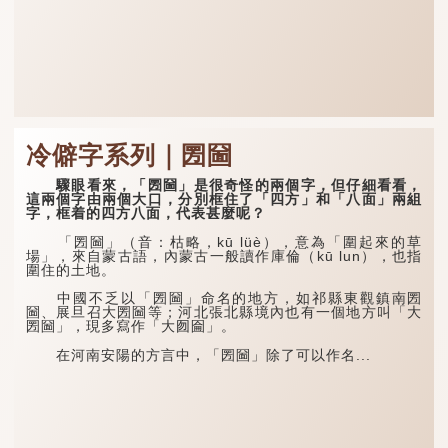
冷僻字系列｜圐圙
驟眼看來，「圐圙」是很奇怪的兩個字，但仔細看看，
這兩個字由兩個大口，分別框住了「四方」和「八面」兩組
字，框着的四方八面，代表甚麼呢？
「圐圙」（音：枯略，kū lüè），意為「圍起來的草
場」，來自蒙古語，內蒙古一般讀作庫倫（kū lun），也指
圍住的土地。
中國不乏以「圐圙」命名的地方，如祁縣東觀鎮南圐
圙、展旦召大圐圙等；河北張北縣境內也有一個地方叫「大
圐圙」，現多寫作「大囫圇」。
在河南安陽的方言中，「圐圙」除了可以作名...