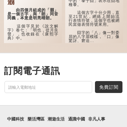
朤
中的「黍于囧」表示在囧地
種黍。
「叒」（音：若）原是
古代神話中的樹木名
由四個月組成的「朤」
這個古字十分少用，直
稱。 《說文解字·叒部》：
是一個古字，與「朗」同音
至21世紀，網絡上開始流
「叒，日初出東方湯谷所登
同義，本意是明亮晴朗。
行表情符號，這個字也被網
榑桑，叒木也。」
民當做表情符號來用。
這個字見於《說文解
「叕...
字》卷七：「明也，從月良
囧字的「八」像一對委
聲」，也收錄在《康熙字
屈的八字眉模樣，「口」像
典》中。
驚訝、窘迫...
這個字，用法頗多。
「朤朤乾坤，捨我其
誰。」乾坤是《周易》中的
兩個卦名，這裏指天地、宇
宙等，形容政治清明，天下
訂閱電子通訊
太平！
「天空朤朤，任鳥兒高
飛。」也是指天清氣明，鳥
兒可高飛。
免費訂閱
「朤朤脆脆」就是形容
辦事爽快乾脆。我們熟...
中國科技
樂活灣區
潮遊生活
通識中國
非凡人事