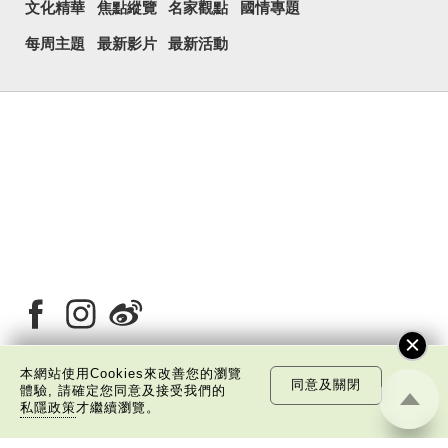
文化精華
焦點縱覽
名家觀點
國情專題
每周主題
最新影片
最新活動
本網站使用Cookies來改善您的瀏覽
同意及關閉
體驗, 請確定您同意及接受我們的
關於我們
版權告示
私隱政策聲明
免責聲明
私隱政策
才繼續瀏覽。
©
2026 中國文化研究院有限公司版權所有