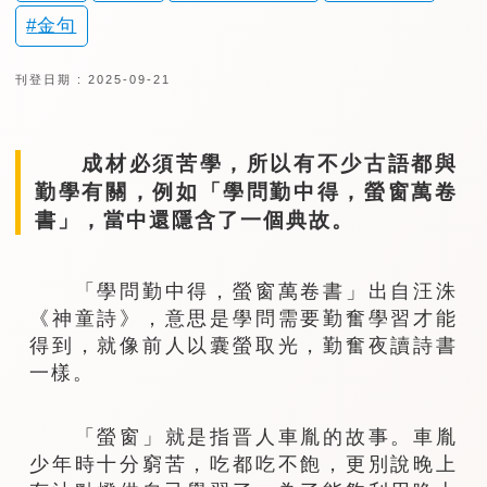
金句
刊登日期 : 2025-09-21
成材必須苦學，所以有不少古語都與
勤學有關，例如「學問勤中得，螢窗萬卷
書」，當中還隱含了一個典故。
「學問勤中得，螢窗萬卷書」出自汪洙
《神童詩》，意思是學問需要勤奮學習才能
得到，就像前人以囊螢取光，勤奮夜讀詩書
一樣。
「螢窗」就是指晋人車胤的故事。車胤
少年時十分窮苦，吃都吃不飽，更別說晚上