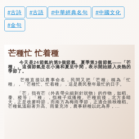
古詩
古語
中華經典名句
中國文化
金句
芒種忙 忙着種
今天是24節氣的第9個節氣、夏季第3個節氣——「芒
種」。這個節氣是在小滿和夏至中間，表示開始踏入炎熱的
季節了。
芒種直接以農事命名，民間又把「芒種」稱為「忙
種」，「芒種忙、忙着種」，這是農民整年最忙的日子。
「芒」指有芒（外表帶尖細刺針狀物）的作物，如稻、
黍、稷等；「種」，指種子或播種。芒種前後，北方多晴
天，正是收麥時節，而南方為梅雨季節，正適合插秧種稻。
芒種氣溫顯著升高、雨量充沛，農事耕種以此為界，...