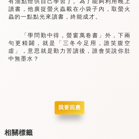
有油點燈供自己學習了。為了能夠利用晚上
讀書，他廣捉螢火蟲載在小袋子內，取螢火
蟲的一點點光來讀書，終能成才。
「學問勤中得，螢窗萬卷書」外，下兩
句更精闢，就是「三冬今足用，誰笑腹空
虛」，意思就是勤力苦讀後，誰會笑說你肚
中無墨水？
我要回應
相關標籤