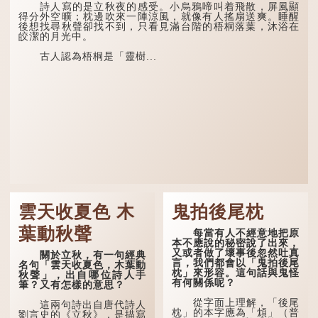
詩人寫的是立秋夜的感受。小烏鴉啼叫着飛散，屏風顯
得分外空曠；枕邊吹來一陣涼風，就像有人搖扇送爽。睡醒
後想找尋秋聲卻找不到，只看見滿台階的梧桐落葉，沐浴在
皎潔的月光中。
古人認為梧桐是「靈樹...
雲天收夏色 木
鬼拍後尾枕
葉動秋聲
每當有人不經意地把原
本不應說的秘密說了出來，
又或者做了壞事後忽然吐真
關於立秋，有一句經典
言，我們都會以「鬼拍後尾
名句「雲天收夏色，木葉動
枕」來形容。這句話與鬼怪
秋聲」，出自哪位詩人手
有何關係呢？
筆？又有怎樣的意思？
從字面上理解，「後尾
這兩句詩出自唐代詩人
枕」的本字應為「䪴」（普
劉言史的《立秋》，是描寫