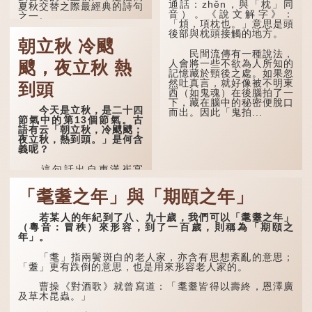
通話：zhěn，與「枕」同
夏秋交替之際最經典的詩句
音）。《說文解字》：
之一。
「䪴，項枕也。」意思是頭
後部與枕頭接觸的地方。
《立秋》全詩如下：
朝立秋 冷颼
民間流傳有一種說法，
茲晨戒流火，商飆早已
人會將一些不欲為人所知的
颼，夜立秋 熱
驚。 雲天收夏色，木
記憶藏於頸後之處。如果忽
葉動秋聲。
然吐真言，就好像被不明東
到頭
西（如鬼魂）在後腦拍了一
詩的前兩句寫的是：這
下，藏在腦中的秘密便脫口
一天早晨，天上的「流火」
今天是立秋，是二十四
而出。因此「鬼拍...
（指大火星，象徵暑氣）開
節氣中的第13個節氣。古
始消退，涼爽的秋風（商
語有云「朝立秋，冷颼颼；
飆，即西風）已經悄然吹
夜立秋，熱到頭。」是何含
起。後兩句，便是全詩的靈
義呢？
魂...
這句話出自東漢崔寔
《四民月令》：「朝立秋，
冷颼颼；夜立秋，熱到
「耄耋之年」與「期頤之年」
頭」。到了清代，顧祿在
《清嘉錄》中記錄蘇州風俗
若某人的年紀到了八、九十歲，我們可以「耄耋之年」
時，也引用了這句諺語。不
（粵音：冒秩）來形容，到了一百歲，則稱為「期頤之
過當地百姓的口頭說法是
年」。
「朝立秋，渹颼颼；夜立
秋，熱吽吽」。雖然用字略
有不同，但意思完全一致。
「耄」指兩鬢斑白的老人家，亦含有思想紊亂的意思；
「耋」更有跌倒的意思，也是用來形容老人家的。
那麼，這句話到底準不
準呢？它反映了古人的一種
曹操《對酒歌》就曾寫道：「耄耋皆得以壽終，恩澤廣
樸素觀察：如果立秋的精
及草木昆蟲。」
確...