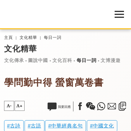
主頁
文化精華
每日一詞
文化精華
文化傳承
圖說中國
文化百科
每日一詞
文博漫遊
學問勤中得 螢窗萬卷書
A-
A+
我要回應
古詩
古語
中華經典名句
中國文化