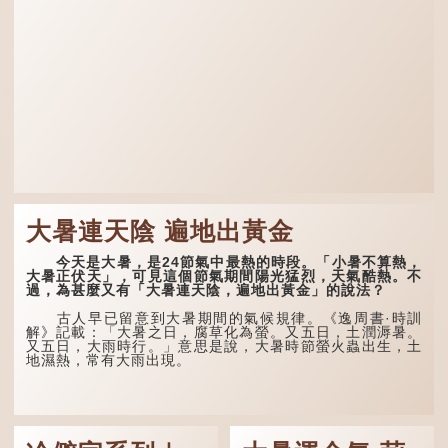
大暑連天陰 遍地出黃金
今天是大暑，是24節氣中最熱的時段。「小暑不算熱，
大暑正伏天」，可見這個節氣期間陽光猛烈，天氣酷熱。不
過，為甚麼又有「大暑連天陰，遍地出黃金」的說法？
古人早已留意到大暑期間的氣候規律。《逸周書·時訓
解》記載：「大暑之日，腐草化為螢。又五日，土潤溽暑。
又五日，大雨時行。」意思是說，大暑時節螢火蟲出生，土
地濕熱，常有大雨出現。