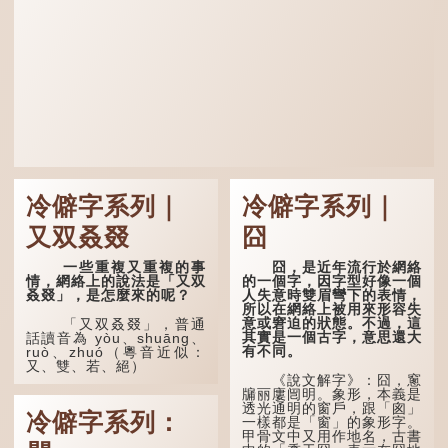
冷僻字系列｜
冷僻字系列｜
又双叒叕
囧
一些重複又重複的事
囧，是近年流行於網絡
情，網絡上的說法是「又双
的一個字，因字型好像一個
叒叕」，是怎麼來的呢？
人失意時雙眉彎下的表情，
所以在網絡上被用來形容失
意或窘迫的狀態。不過，這
「又双叒叕」，普通
其實是一個古字，意思還大
話讀音為 yòu、shuāng、
有不同。
ruò、zhuó（粵音近似：
又、雙、若、絕）
《說文解字》：囧，窻
牖丽廔闿明。象形，本義是
「又」和「双」比較
透光通明的窗戶，跟「囪」
易理解，前者表示再次，後
冷僻字系列：
一樣都是「窗」的象形字。
者表示一對，兩個「又」便
甲骨文中又用作地名，古書
是「双」。