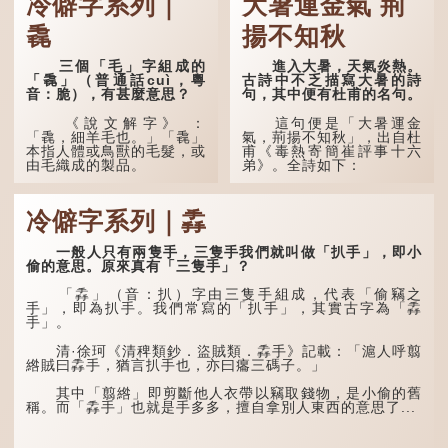
冷僻字系列｜
大暑運金氣 荊
毳
揚不知秋
三個「毛」字組成的
進入大暑，天氣炎熱。
「毳」（普通話cuì，粵
古詩中不乏描寫大暑的詩
音：脆），有甚麼意思？
句，其中便有杜甫的名句。
《說文解字》 ：
這句便是「大暑運金
「毳，細羊毛也。」「毳」
氣，荊揚不知秋」，出自杜
本指人體或鳥獸的毛髮，或
甫《毒熱寄簡崔評事十六
由毛織成的製品。
弟》。全詩如下：
人體表面，例如手臂等
大暑運金氣，荊揚不知
部位生長的細毛，也叫
秋。
冷僻字系列｜掱
「毳」，又叫「寒毛」、
「汗毛」。
林下有塌翼，水中無行
舟。
一般人只有兩隻手，三隻手我們就叫做「扒手」，即小
醫學上，「毳毛」是一
偷的意思。原來真有「三隻手」？
個專有名詞。它指人類在兒
五行當中「金」對應秋
童時期長出的一種細小、不
季，代表涼爽肅殺之氣。
「掱」（音：扒）字由三隻手組成，代表「偷竊之
易注意到卻又幾乎遍布全身
「運」是「運行」，生動地
手」，即為扒手。我們常寫的「扒手」，其實古字為「掱
的毛髮。毳毛的密度因人而
描寫大暑的酷熱阻礙金氣流
手」。
異，其長度則通常不會...
轉。「大暑運金氣」以誇張
手法描寫炎熱阻滯了季節更
清·徐珂《清稗類鈔．盜賊類．掱手》記載：「滬人呼翦
替。
綹賊曰掱手，猶言扒手也，亦曰癟三碼子。」
「荊揚」指...
其中「翦綹」即剪斷他人衣帶以竊取錢物，是小偷的舊
稱。而「掱手」也就是手多多，擅自拿別人東西的意思了...