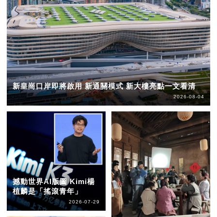
新皇崗口岸即將啟用 新通關模式 新大樓亮點一文看清
2026-08-04
撼動世界AI版圖 Kimi楊
植麟是「搖滾青年」
2026-07-29