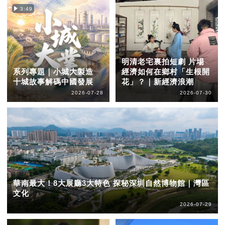
3:49
明清老宅裏拍短劇 片場
系列專題｜小城大製造
經濟如何在鄉村「生根開
十城故事解碼中國發展
花」？｜新經濟浪潮
2026-07-28
2026-07-30
華南最大！8大展廳3大特色 探秘深圳自然博物館｜灣區
文化
2026-07-29