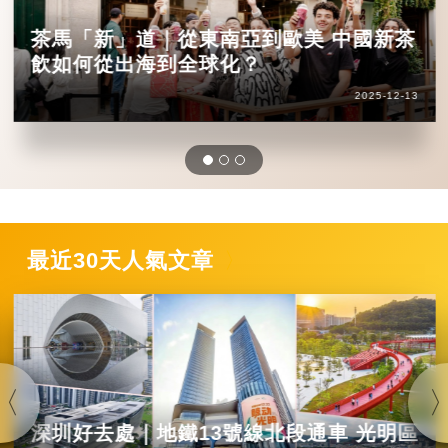
茶馬「新」道｜從東南亞到歐美 中國新茶
飲如何從出海到全球化？
2025-12-13
最近30天人氣文章
深圳好去處｜地鐵13號線北段通車 光明區