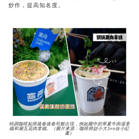
炒作，提高知名度。
特調咖啡如雨後春後春筍般出現，例如圖中的寧夏牛肉湯拿
鐵和涮五花肉拿鐵。（圖片來源：咖啡师赵小大Jiro@小紅
書）