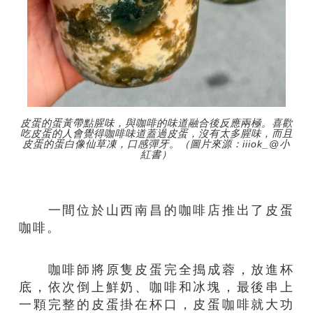
皮蛋的蛋黃帶點腥味，與咖啡的味道融合後反應兩極。喜歡
吃皮蛋的人會覺得咖啡味道蓋過皮蛋，沒有太多腥味，而且
皮蛋的蛋白像仙草凍，口感彈牙。（圖片來源：iiiok_@小
紅書）
一間位於山西南昌的咖啡店推出了皮蛋
咖啡。
咖啡師將原隻皮蛋完全搗成蓉，放進杯
底，依次倒上鮮奶、咖啡和冰塊，最後串上
一顆完整的皮蛋掛在杯口，皮蛋咖啡就大功