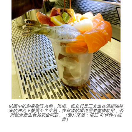
以圖中的刺身咖啡為例，海蝦、帆立貝及三文魚在濃縮咖啡
液的沖泡下被燙至半生熟，在室溫的環境需要盡快飲用，否
則就會產生食品安全問題。（圖片來源：湛江.吖保@小紅
書）