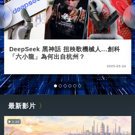
DeepSeek 黑神話 扭秧歌機械人...創科
「六小龍」為何出自杭州？
2025-03-24
最新影片
3:49