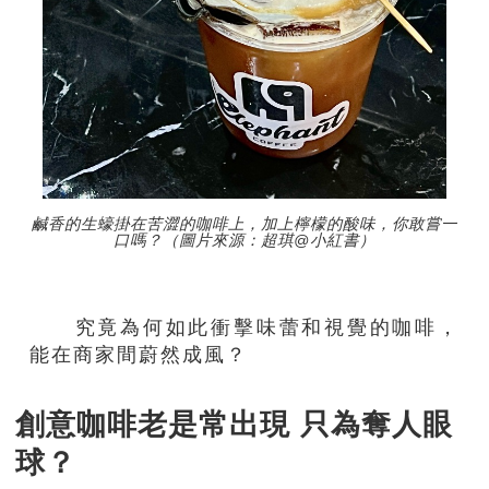
鹹香的生蠔掛在苦澀的咖啡上，加上檸檬的酸味，你敢嘗一
口嗎？（圖片來源：超琪@小紅書）
究竟為何如此衝擊味蕾和視覺的咖啡，
能在商家間蔚然成風？
創意咖啡老是常出現 只為奪人眼
球？