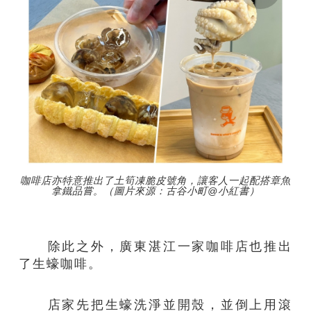
咖啡店亦特意推出了土筍凍脆皮號角，讓客人一起配搭章魚
拿鐵品嘗。（圖片來源：古谷小町@小紅書）
除此之外，廣東湛江一家咖啡店也推出
了生蠔咖啡。
店家先把生蠔洗淨並開殼，並倒上用滾