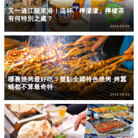
又一過江龍來港！這杯「檸濛濛」檸檬茶
有何特別之處？
2023-05-31
哪裏燒烤最好吃？盤點全國特色燒烤 烤蠶
蛹都不算最奇特
2023-05-23