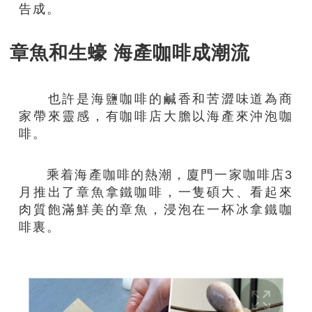
告成。
章魚和生蠔 海產咖啡成潮流
也許是海鹽咖啡的鹹香和苦澀味道為商
家帶來靈感，有咖啡店大膽以海產來沖泡咖
啡。
乘着海產咖啡的熱潮，廈門一家咖啡店3
月推出了章魚拿鐵咖啡，一隻碩大、看起來
肉質飽滿鮮美的章魚，浸泡在一杯冰拿鐵咖
啡裏。