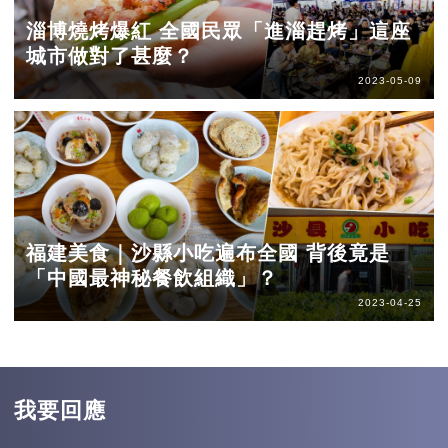
淄博燒烤爆紅 全國民眾「進淄趕烤」這座
城市做對了甚麼？
2023-05-09
福建美食｜沙縣小吃遍布全國 背後竟是
「中國最神秘餐飲組織」？
2023-04-25
我要回應