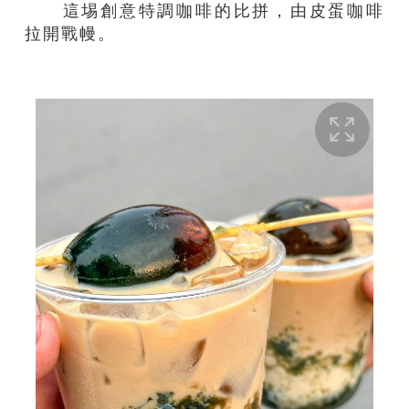
這埸創意特調咖啡的比拼，由皮蛋咖啡
拉開戰幔。