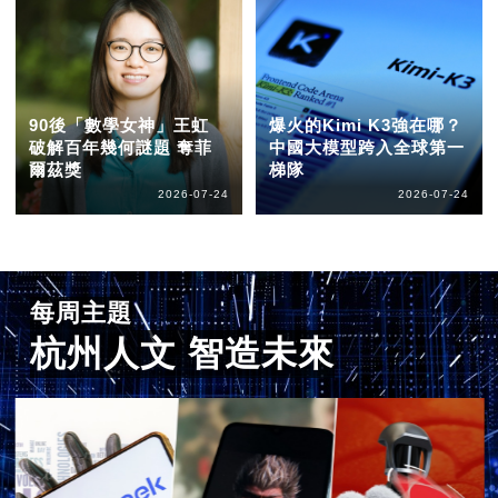
90後「數學女神」王虹
爆火的Kimi K3強在哪？
破解百年幾何謎題 奪菲
中國大模型跨入全球第一
爾茲獎
梯隊
2026-07-24
2026-07-24
每周主題
杭州人文 智造未來