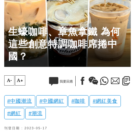
生蠔咖啡、章魚拿鐵 為何
這些創意特調咖啡席捲中
國？
A-
A+
我要回應
中國潮流
中國網紅
咖啡
網紅美食
網紅
潮流
刊登日期 : 2023-05-17