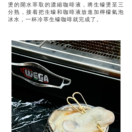
燙的開水萃取的濃縮咖啡液，將生蠔燙至三
分熟，接着把生蠔和咖啡液放進加檸檬氣泡
冰水，一杯冷萃生蠔咖啡就完成了。