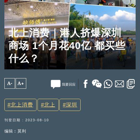
北上消费｜港人挤爆深圳
商场 1个月花40亿 都买些
什么？
A-
A+
我要回应
北上消费
北上
深圳
刊登日期 : 2023-08-10
编辑︰莫利