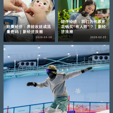
陪伴经济：我们为何愿意
娃圈经济：养娃改娃成流
花钱买“有人陪”？｜新经
量密码｜新经济浪潮
济浪潮
2026-03-19
2026-02-25