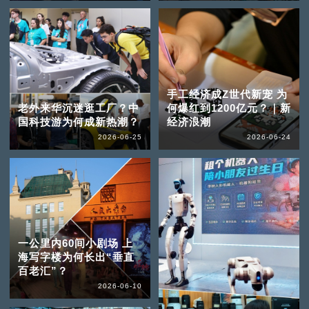
手工经济成Z世代新宠 为
老外来华沉迷逛工厂？中
何爆红到1200亿元？｜新
国科技游为何成新热潮？
经济浪潮
2026-06-25
2026-06-24
一公里内60间小剧场 上
海写字楼为何长出“垂直
百老汇”？
2026-06-10