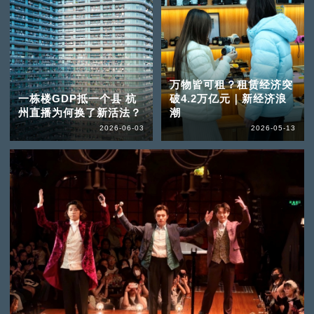
万物皆可租？租赁经济突
一栋楼GDP抵一个县 杭
破4.2万亿元｜新经济浪
州直播为何换了新活法？
潮
2026-06-03
2026-05-13