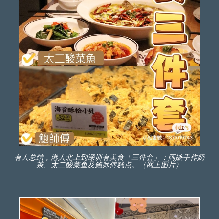
有人总结，港人北上到深圳有美食「三件套」：阿嬷手作奶
茶、太二酸菜鱼及鲍师傅糕点。（网上图片）