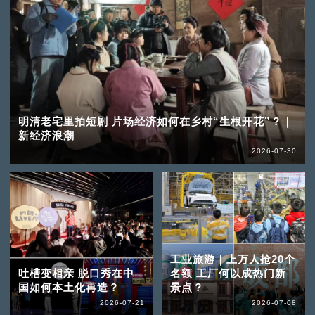
明清老宅里拍短剧 片场经济如何在乡村“生根开花”？｜
新经济浪潮
2026-07-30
工业旅游｜上万人抢20个
吐槽变相亲 脱口秀在中
名额 工厂何以成热门新
国如何本土化再造？
景点？
2026-07-21
2026-07-08