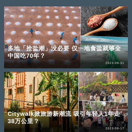
多地「抢盐潮」没必要 仅一地食盐就够全
中国吃70年？
2023-08-31
Citywalk掀旅游新潮流 吸引年轻人1年走
38万公里？
2023-08-17