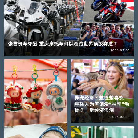
张雪机车夺冠 重庆摩托车何以领跑世界顶级赛道？
2026-04-09
异宠经济：越怪越喜欢
年轻人为何偏爱“神奇”动
物？｜新经济浪潮
2026-03-03