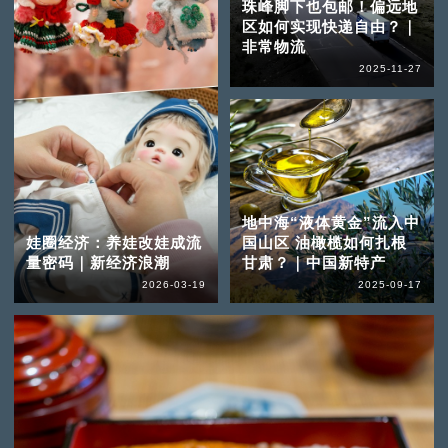
珠峰脚下也包邮！偏远地
区如何实现快递自由？｜
非常物流
2025-11-27
地中海“液体黄金”流入中
娃圈经济：养娃改娃成流
国山区 油橄榄如何扎根
量密码｜新经济浪潮
甘肃？｜中国新特产
2026-03-19
2025-09-17