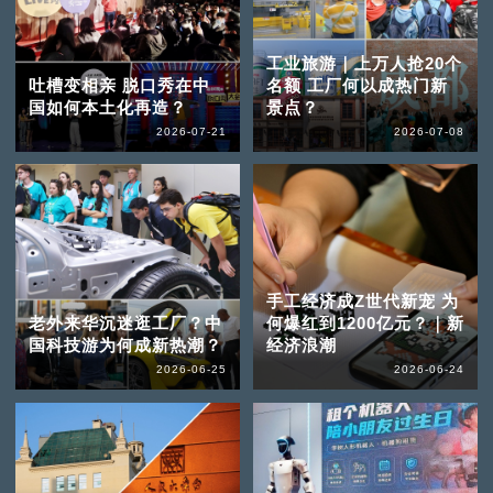
工业旅游｜上万人抢20个
吐槽变相亲 脱口秀在中
名额 工厂何以成热门新
国如何本土化再造？
景点？
2026-07-21
2026-07-08
手工经济成Z世代新宠 为
老外来华沉迷逛工厂？中
何爆红到1200亿元？｜新
国科技游为何成新热潮？
经济浪潮
2026-06-25
2026-06-24