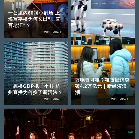
一公里内60间小剧场 上
海写字楼为何长出“垂直
百老汇”？
2026-06-10
万物皆可租？租赁经济突
一栋楼GDP抵一个县 杭
破4.2万亿元｜新经济浪
州直播为何换了新活法？
潮
2026-06-03
2026-05-13