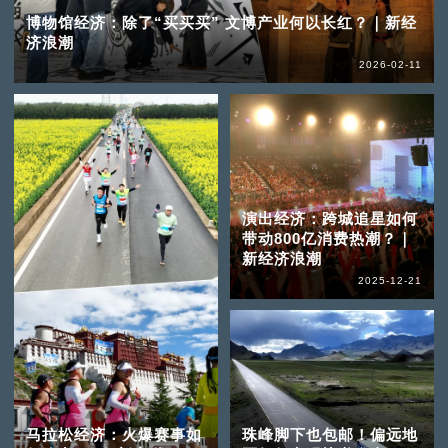
博物馆经济：除了“买买买” 文博产业何以长红？｜新经
济浪潮
2026-02-11
演出经济：跨城追星如何
带动800亿消费热潮？｜
新经济浪潮
2025-12-21
马拉松经济：火爆赛事如
珠峰脚下也包邮！偏远地