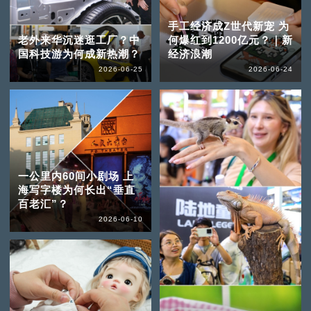
手工经济成Z世代新宠 为
老外来华沉迷逛工厂？中
何爆红到1200亿元？｜新
国科技游为何成新热潮？
经济浪潮
2026-06-25
2026-06-24
一公里内60间小剧场 上
海写字楼为何长出“垂直
百老汇”？
2026-06-10