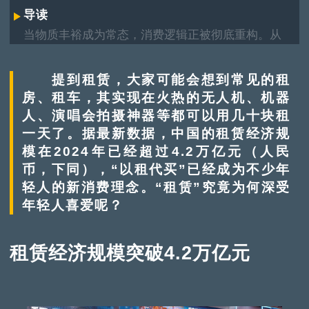
导读
当物质丰裕成为常态，消费逻辑正被彻底重构。从
为情绪价值买单的谷子经济，到博物馆经济的文化
寻根，再到陪伴经济的情感连结······这些新经济浪
提到租赁，大家可能会想到常见的租
潮不再只满足“生存”，而是服务于“生活”与“精神世
房、租车，其实现在火热的无人机、机器
界”。它们从“小趋势”汇流为“大产业”，正重新定义
人、演唱会拍摄神器等都可以用几十块租
这个时代的消费风景。
一天了。据最新数据，中国的租赁经济规
模在2024年已经超过4.2万亿元（人民
币，下同），“以租代买”已经成为不少年
轻人的新消费理念。“租赁”究竟为何深受
年轻人喜爱呢？
租赁经济规模突破4.2万亿元