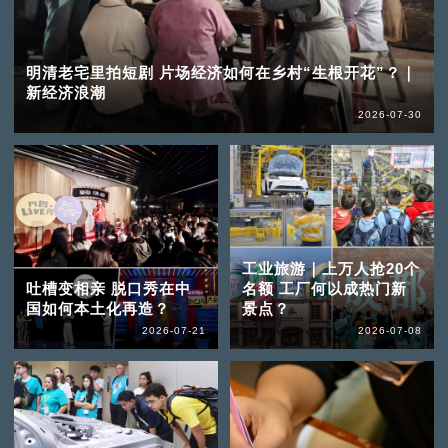
明清老宅里拍短剧 片场经济如何在乡村“生根开花”？｜
新经济浪潮
2026-07-30
工业旅游｜上万人抢20个
吐槽变相亲 脱口秀在中
名额 工厂何以成热门新
国如何本土化再造？
景点？
2026-07-21
2026-07-08