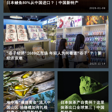
日本鳗鱼80%从中国进口？｜中国新特产
2026-01-09
“谷子经济”1689亿市场 年轻人为何着迷“谷子”？｜新
经济浪潮
2025-11-14
地中海“液体黄金”流入中
日本抹茶产自贵州？这里
国山区 油橄榄如何扎根
抹茶出口全球第三｜中国