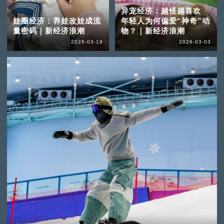
异宠经济：越怪越喜欢
娃圈经济：养娃改娃成流
年轻人为何偏爱“神奇”动
量密码｜新经济浪潮
物？｜新经济浪潮
2026-03-19
2026-03-03