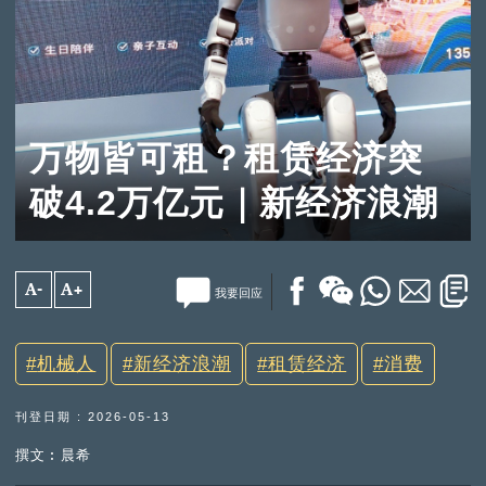
万物皆可租？租赁经济突
破4.2万亿元｜新经济浪潮
A-
A+
我要回应
机械人
新经济浪潮
租赁经济
消费
刊登日期 : 2026-05-13
撰文︰晨希