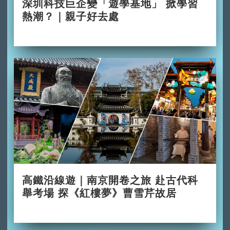
深圳科技巨企變「遊學基地」 掀學習
熱潮？｜親子好去處
2026-06-29
高鐵沿線遊｜南京開卷之旅 赴古代科
舉考場 探《紅樓夢》曹雪芹故居
2026-06-28