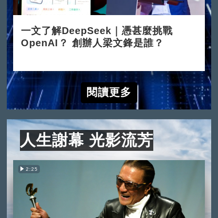
一文了解DeepSeek｜憑甚麼挑戰
OpenAI？ 創辦人梁文鋒是誰？
2025-02-05
閱讀更多
人生謝幕 光影流芳
2:25