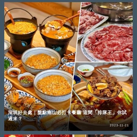
深圳好去處｜盤點南山必打卡餐廳 這間「排隊王」你試
過未？
2023-11-21