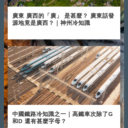
廣東 廣西的「廣」 是甚麼？ 廣東話發
源地竟是廣西？｜神州冷知識
2024-11-11
中國鐵路冷知識之一｜高鐵車次除了G
和D 還有甚麼字母？