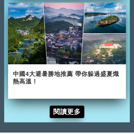
中國4大避暑勝地推薦 帶你躲過盛夏熾
熱高溫！
2026-06-02
閱讀更多