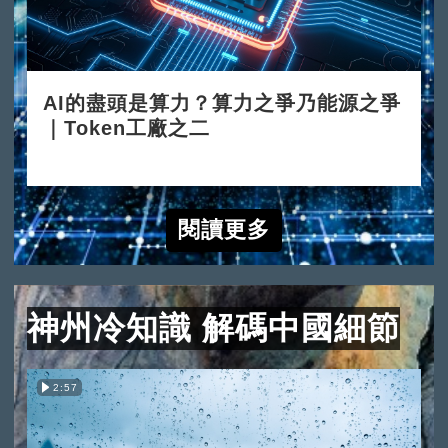
AI的盡頭是算力？算力之爭乃能源之爭
｜Token工廠之二
2026-06-15
閱讀更多
神州冷知識 解碼中國細節
2:57