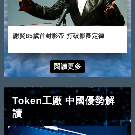
謝賢85歲首封影帝 打破影圈定律
2022-07-31
閱讀更多
Token工廠 中國優勢解
讀