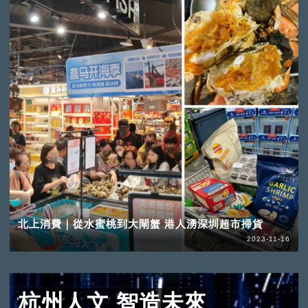
北上消費｜從水蜜桃到大閘蟹 港人湧深圳超市掃貨
2023-11-16
杭州人文 智造未來