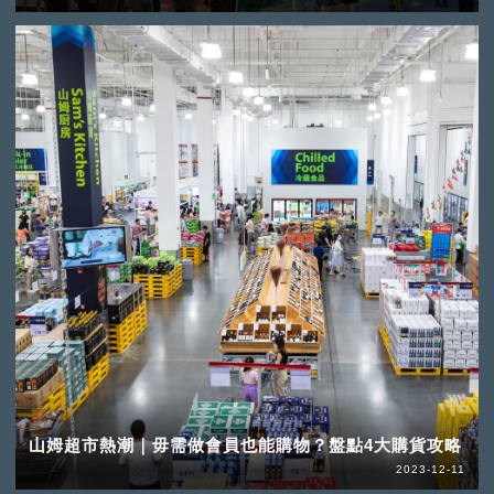
山姆超市熱潮｜毋需做會員也能購物？盤點4大購貨攻略
2023-12-11