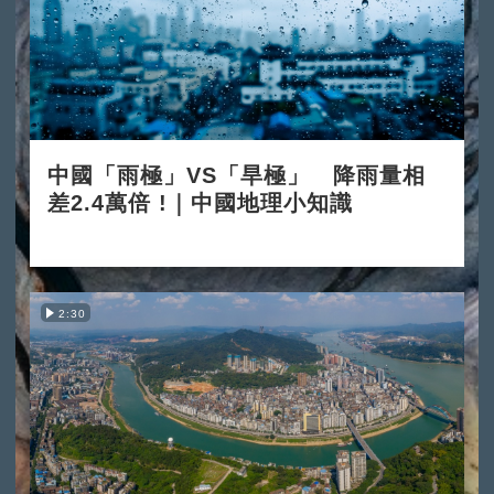
中國「雨極」VS「旱極」 降雨量相
差2.4萬倍 !｜中國地理小知識
2025-12-03
2:30