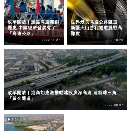
改革開放｜滬嘉高速開創
世界最長高速公路隧道
歷史 中國經濟發展有了
新疆天山勝利隧道挑戰高
「高速公路」
難度
2022-11-27
2022-10-26
改革開放｜港商胡應湘推動建設廣深高速 造就珠三角
「黃金通道」
2022-08-07
1:51