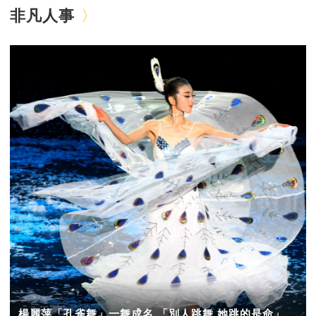
非凡人事
楊麗萍「孔雀舞」一舞成名 「別人跳舞 她跳的是命」