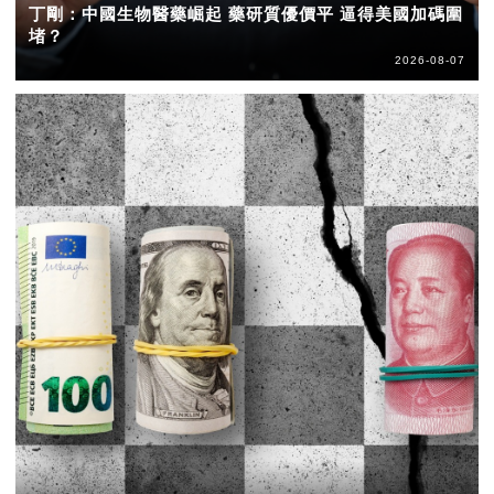
丁剛：中國生物醫藥崛起 藥研質優價平 逼得美國加碼圍
堵？
2026-08-07