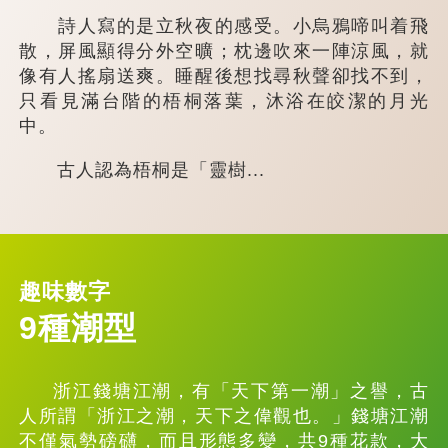
詩人寫的是立秋夜的感受。小烏鴉啼叫着飛
散，屏風顯得分外空曠；枕邊吹來一陣涼風，就
像有人搖扇送爽。睡醒後想找尋秋聲卻找不到，
只看見滿台階的梧桐落葉，沐浴在皎潔的月光
中。
古人認為梧桐是「靈樹...
趣味數字
9種潮型
浙江錢塘江潮，有「天下第一潮」之譽，古
人所謂「浙江之潮，天下之偉觀也。」錢塘江潮
不僅氣勢磅礴，而且形態多變，共9種花款，大