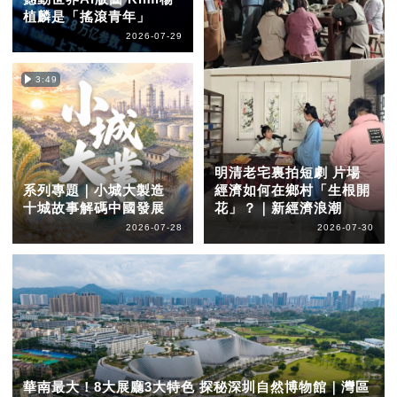
植麟是「搖滾青年」
2026-07-29
3:49
明清老宅裏拍短劇 片場
系列專題｜小城大製造
經濟如何在鄉村「生根開
十城故事解碼中國發展
花」？｜新經濟浪潮
2026-07-28
2026-07-30
華南最大！8大展廳3大特色 探秘深圳自然博物館｜灣區