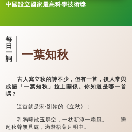
中國設立國家最高科學技術獎
每
日
一葉知秋
一
詞
古人寫立秋的詩不少，但有一首，後人常與
成語「一葉知秋」拉上關係。你知道是哪一首
嗎？
這首就是宋·劉翰的《立秋》：
乳鴉啼散玉屏空，一枕新涼一扇風。 睡
起秋聲無覓處，滿階梧葉月明中。