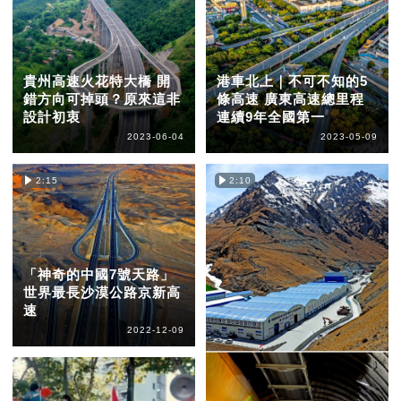
貴州高速火花特大橋 開
港車北上｜不可不知的5
錯方向可掉頭？原來這非
條高速 廣東高速總里程
設計初衷
連續9年全國第一
2023-06-04
2023-05-09
2:15
2:10
「神奇的中國7號天路」
世界最長沙漠公路京新高
速
2022-12-09