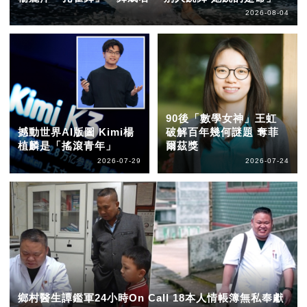
2026-08-04
90後「數學女神」王虹
撼動世界AI版圖 Kimi楊
破解百年幾何謎題 奪菲
植麟是「搖滾青年」
爾茲獎
2026-07-29
2026-07-24
鄉村醫生譚鑑軍24小時On Call 18本人情帳簿無私奉獻