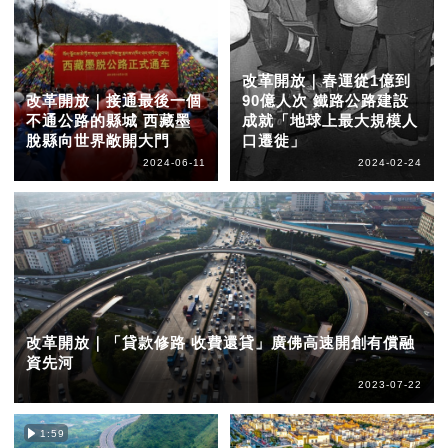
改革開放｜春運從1億到
改革開放｜接通最後一個
90億人次 鐵路公路建設
不通公路的縣城 西藏墨
成就「地球上最大規模人
脫縣向世界敞開大門
口遷徙」
2024-06-11
2024-02-24
改革開放｜「貸款修路 收費還貸」廣佛高速開創有償融
資先河
2023-07-22
1:59