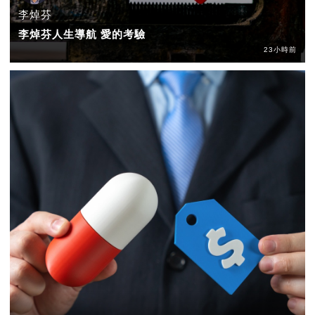
李焯芬
李焯芬人生導航 愛的考驗
23小時前