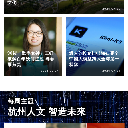
文化
2026-07-29
90後「數學女神」王虹
爆火的Kimi K3強在哪？
破解百年幾何謎題 奪菲
中國大模型跨入全球第一
爾茲獎
梯隊
2026-07-24
2026-07-24
每周主題
杭州人文 智造未來