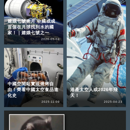
嫦娥七號奔月 中國或成
首個在月球找到水的國
家！｜嫦娥七號之一
2026-05-04
中國空間站實現燒烤自
由！齊看中國太空食品進
港產太空人或2026年飛
化史
天！
2025-11-09
2025-04-23