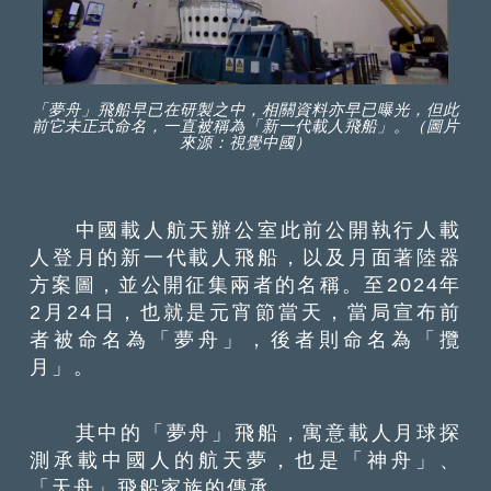
「夢舟」飛船早已在研製之中，相關資料亦早已曝光，但此
前它未正式命名，一直被稱為「新一代載人飛船」。（圖片
來源：視覺中國）
中國載人航天辦公室此前公開執行人載
人登月的新一代載人飛船，以及月面著陸器
方案圖，並公開征集兩者的名稱。至2024年
2月24日，也就是元宵節當天，當局宣布前
者被命名為「夢舟」，後者則命名為「攬
月」。
其中的「夢舟」飛船，寓意載人月球探
測承載中國人的航天夢，也是「神舟」、
「天舟」飛船家族的傳承。