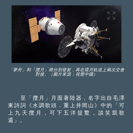
「夢舟」和「攬月」將分別發射，再在環月軌道上兩次交會
對接。（圖片來源：視覺中國）
至「攬月」月面著陸器，名字出自毛澤
東詩詞《水調歌頭．重上井岡山》中的「可
上九天攬月，可下五洋捉鱉，談笑凱歌
還」。