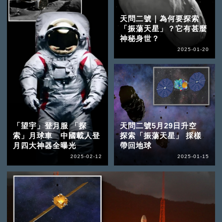
天問二號｜為何要探索
「振蕩天星」？它有甚麼
神秘身世？
2025-01-20
「望宇」登月服 「探
天問二號5月29日升空
索」月球車 中國載人登
探索「振蕩天星」 採樣
月四大神器全曝光
帶回地球
2025-02-12
2025-01-15