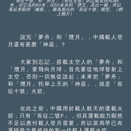
「長征十號」和「胖五」（長征五號）的芯級直徑同為5
米，但它高約90米，比50多米的「胖五」高出一截，所以
看起來顯得「纖瘦」。圖為展出的「長征十號」模型。（網
上圖片）
說完「夢舟」和「攬月」，中國載人登
月還有甚麼「神器」？
大家別忘記，搭載太空人的「夢舟」和
「攬月」要飛向月球，首先要從地球發射上
太空，否則一切無從說起；未來把「夢舟」
和「攬月」托舉上天的「神器」，就是「長
征十號」火箭。
在此之前，中國用於載人航天的運載火
箭，只有「長征二號F」，但其運載能力顯然
不足以應付載人登月需要，所以當局早已布
署研發力量超強的新一代載人運載火箭。