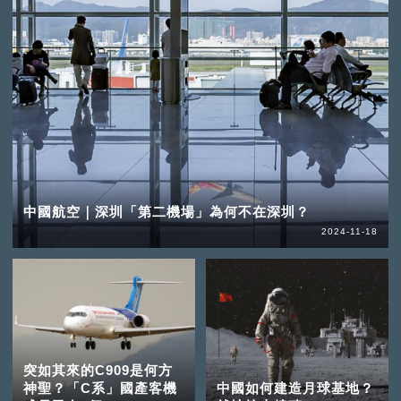
中國航空｜深圳「第二機場」為何不在深圳？
2024-11-18
突如其來的C909是何方
神聖？「C系」國產客機
中國如何建造月球基地？