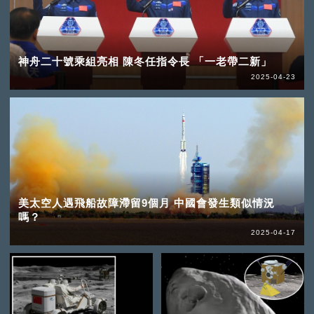
神舟二十號乘組亮相 陳冬任指令長 「一老帶二新」
2025-04-23
美太空人遇飛船故障滯留9個月 中國會發生類似情況
嗎？
2025-04-17