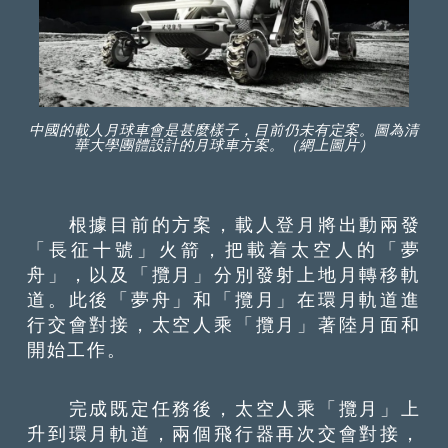
中國的載人月球車會是甚麼樣子，目前仍未有定案。圖為清
華大學團體設計的月球車方案。（網上圖片）
根據目前的方案，載人登月將出動兩發
「長征十號」火箭，把載着太空人的「夢
舟」，以及「攬月」分別發射上地月轉移軌
道。此後「夢舟」和「攬月」在環月軌道進
行交會對接，太空人乘「攬月」著陸月面和
開始工作。
完成既定任務後，太空人乘「攬月」上
升到環月軌道，兩個飛行器再次交會對接，