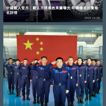
中國載人登月｜載人月球車效果圖曝光 即睇徵名比賽報
名詳情
2024-10-29