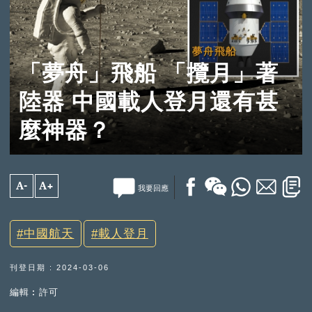
「夢舟」飛船 「攬月」著
陸器 中國載人登月還有甚
麼神器？
A-
A+
我要回應
中國航天
載人登月
刊登日期 : 2024-03-06
編輯︰許可