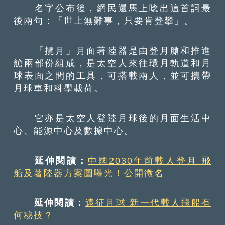
名字公布後，網民還馬上唸出這首詞最
後兩句：「世上無難事，只要肯登攀」。
「攬月」月面著陸器是由登月艙和推進
艙兩部份組成，是太空人來往環月軌道和月
球表面之間的工具，可搭載兩人，並可攜帶
月球車和科學載荷。
它亦是太空人登陸月球後的月面生活中
心、能源中心及數據中心。
延伸閱讀：
中國2030年前載人登月 飛
船及著陸器方案圖曝光！公開徵名
延伸閱讀：
遠征月球 新一代載人飛船有
何秘技？