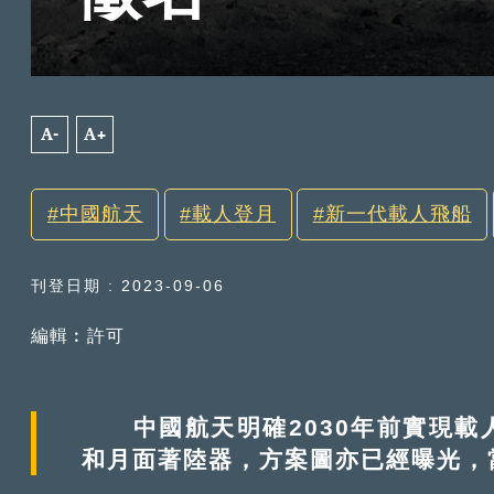
A-
A+
中國航天
載人登月
新一代載人飛船
刊登日期 : 2023-09-06
編輯︰許可
中國航天明確2030年前實現載
和月面著陸器，方案圖亦已經曝光，