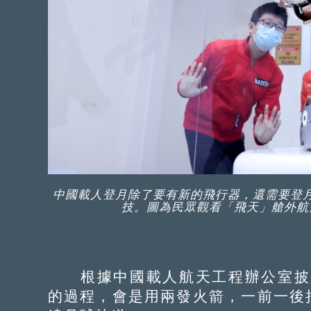
中國載人登月除了要有新的飛行器，還需要登
技。圖為民眾觀看「飛天」艙外航
根據中國載人航天工程辦公室披露
的過程，會是用兩發火箭，一前一後