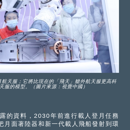
月航天服；它將比現在的「飛天」艙外航天服更高科
天服的模型。（圖片來源：視覺中國）
的資料，2030年前進行載人登月任務
把月面著陸器和新一代載人飛船發射到環