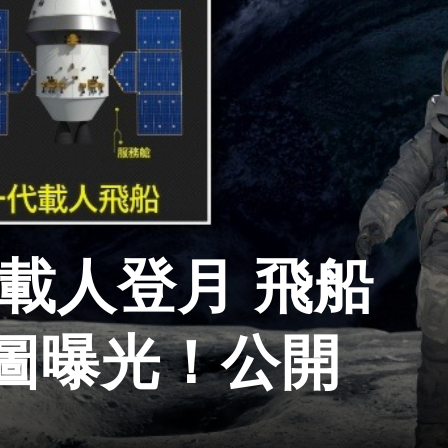
前載人登月 飛船
圖曝光！公開