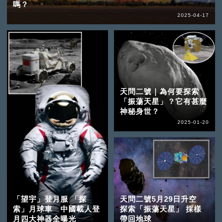
嗎？
2025-04-17
天問二號｜為何要探索
「振蕩天星」？它有甚麼
神秘身世？
2025-01-20
「望宇」登月服 「探
天問二號5月29日升空
索」月球車 中國載人登
探索「振蕩天星」 採樣
月四大神器全曝光
帶回地球