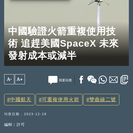
中國驗證火箭重複使用技
術 追趕美國SpaceX 未來
發射成本或減半
A-
A+
我要回應
中國航天
可重複使用火箭
雙曲線二號
刊登日期 : 2023-12-18
編輯︰許可