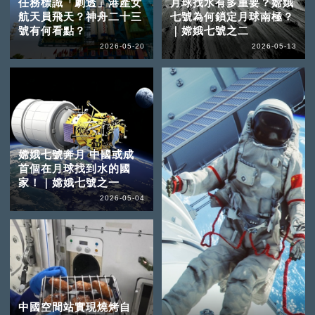
任務標識「劇透」港產女
月球找水有多重要？嫦娥
航天員飛天？神舟二十三
七號為何鎖定月球南極？
號有何看點？
｜嫦娥七號之二
2026-05-20
2026-05-13
嫦娥七號奔月 中國或成
首個在月球找到水的國
家！｜嫦娥七號之一
2026-05-04
中國空間站實現燒烤自