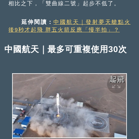
相比之下，「雙曲線二號」起步不低了。
延伸閱讀：
中國航天｜發射夢天艙點火
後9秒才起飛 胖五火箭反應「慢半拍」？
中國航天｜最多可重複使用30次