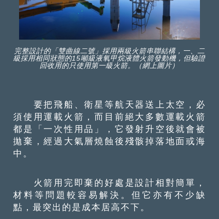
完整設計的「雙曲線二號」採用兩級火箭串聯結構，一、二
級採用相同狀態的15噸級液氧甲烷液體火箭發動機，但驗證
回收用的只使用第一級火箭。（網上圖片）
要把飛船、衛星等航天器送上太空，必
須使用運載火箭，而目前絕大多數運載火箭
都是「一次性用品」，它發射升空後就會被
拋棄，經過大氣層燒蝕後殘骸掉落地面或海
中。
火箭用完即棄的好處是設計相對簡單，
材料等問題較容易解決。但它亦有不少缺
點，最突出的是成本居高不下。