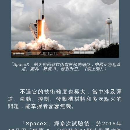
「SpaceX」的火箭回收技術處於領先地位，中國正急起直
追。圖為「獵鷹-9」發射升空。（網上圖片）
不過它的技術難度也極大，當中涉及彈
道、氣動、控制、發動機材料和多次點火的
問題，能掌握者寥寥無幾。
「SpaceX」經多次試驗後，於2015年