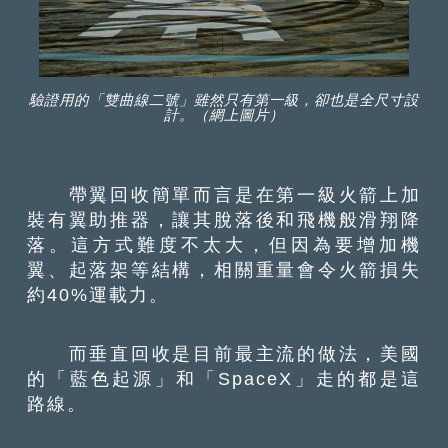
驗證用的「雙曲線二號」雖然只有第一級，卻也是全尺寸設
計。（網上圖片）
帶翼回收簡單而言是在第一級火箭上加
裝有翼助推器，讓其脫落後和飛機般滑翔降
落。這方式難度不太大，但因為要增加機
翼、起落架等結構，相關重量會令火箭損失
約40%運載力。
而垂直回收是目前最主流的做法，美國
的「藍色起源」和「SpaceX」走的都是這
路線。