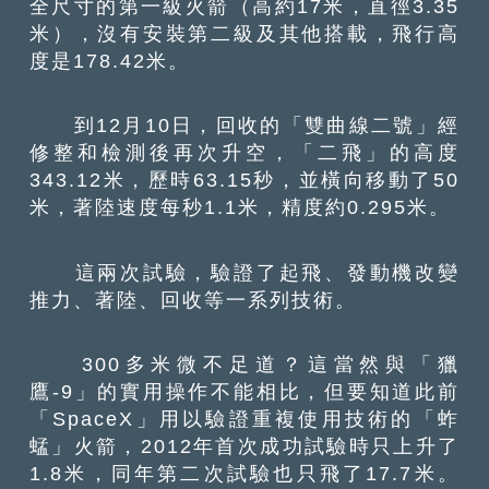
全尺寸的第一級火箭（高約17米，直徑3.35
米），沒有安裝第二級及其他搭載，飛行高
度是178.42米。
到12月10日，回收的「雙曲線二號」經
修整和檢測後再次升空，「二飛」的高度
343.12米，歷時63.15秒，並橫向移動了50
米，著陸速度每秒1.1米，精度約0.295米。
這兩次試驗，驗證了起飛、發動機改變
推力、著陸、回收等一系列技術。
300多米微不足道？這當然與「獵
鷹-9」的實用操作不能相比，但要知道此前
「SpaceX」用以驗證重複使用技術的「蚱
蜢」火箭，2012年首次成功試驗時只上升了
1.8米，同年第二次試驗也只飛了17.7米。