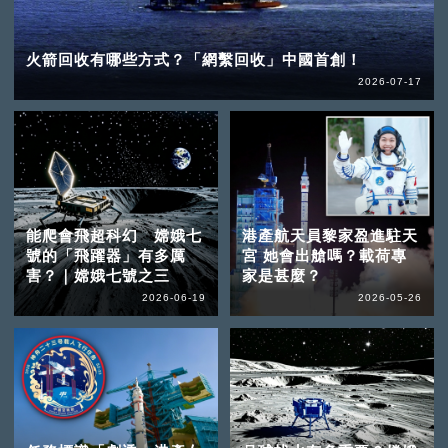
火箭回收有哪些方式？「網繫回收」中國首創！
2026-07-17
能爬會飛超科幻 嫦娥七
港產航天員黎家盈進駐天
號的「飛躍器」有多厲
宮 她會出艙嗎？載荷專
害？｜嫦娥七號之三
家是甚麼？
2026-06-19
2026-05-26