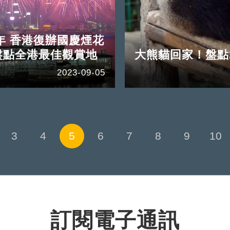
年 香港復辦國慶煙花
盤點全港最佳觀賞地
大熊貓回家！盤點
2023-09-05
3
4
5
6
7
8
9
10
訂閱電子通訊