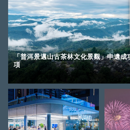
「普洱景邁山古茶林文化景觀」申遺成功
項