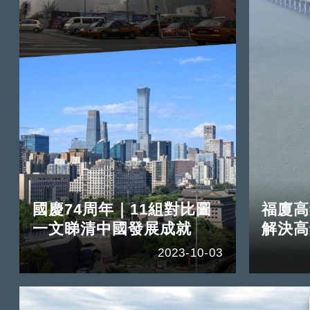
國慶74周年｜11組對比圖
福廈高
一文睇清中國發展成就
解決高
2023-10-03