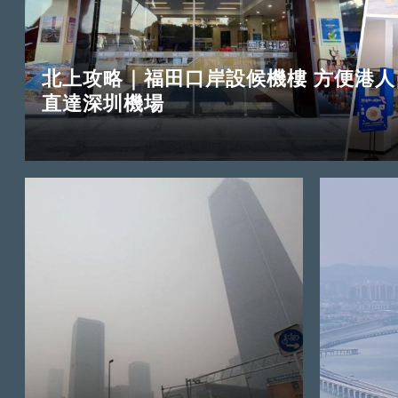
北上攻略｜福田口岸設候機樓 方便港人
直達深圳機場