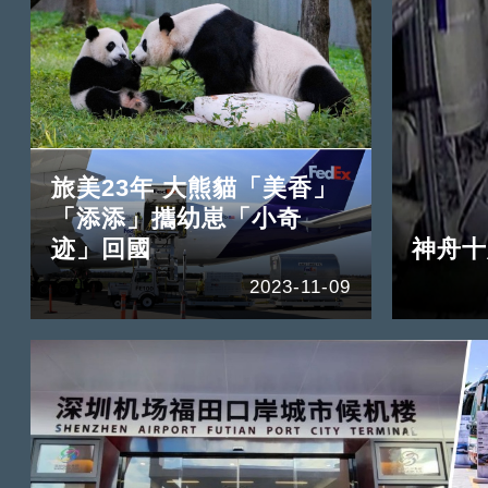
旅美23年 大熊貓「美香」
「添添」攜幼崽「小奇
迹」回國
神舟十
2023-11-09