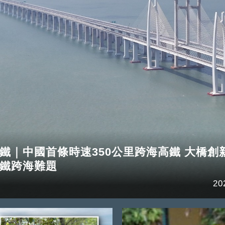
鐵｜中國首條時速350公里跨海高鐵 大橋創
鐵跨海難題
20