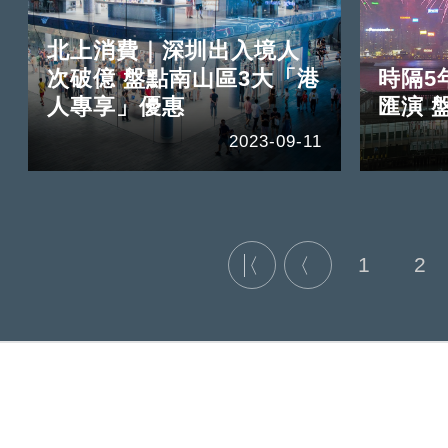
北上消費｜深圳出入境人
次破億 盤點南山區3大「港
時隔5
人專享」優惠
匯演 
2023-09-11
1
2