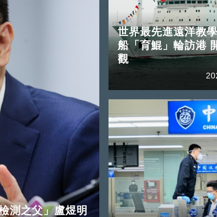
世界最先進遠洋教
船「育鯤」輪訪港 
觀
20
前檢測之父」盧煜明