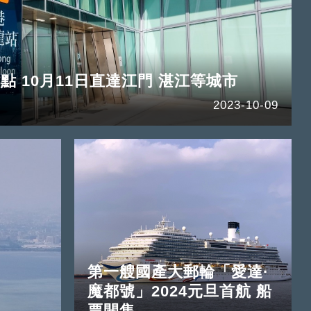
點 10月11日直達江門 湛江等城市
2023-10-09
第一艘國產大郵輪「愛達·
魔都號」2024元旦首航 船
票開售