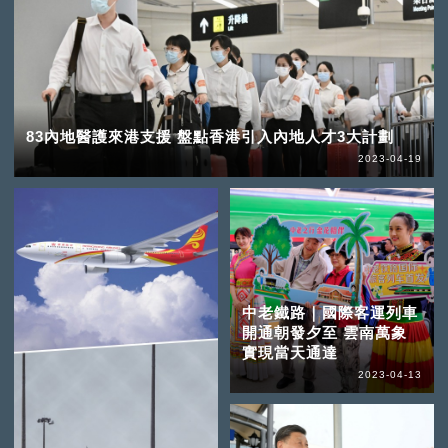
83內地醫護來港支援 盤點香港引入內地人才3大計劃
2023-04-19
中老鐵路｜國際客運列車
開通朝發夕至 雲南萬象
實現當天通達
2023-04-13