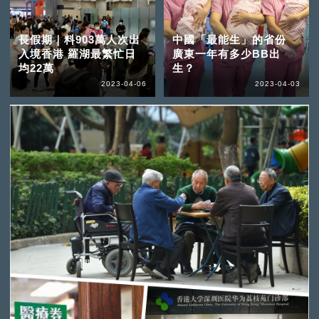
長假期｜料903萬人次出
中國「最能生」的省份
入境香港 羅湖最繁忙日
廣東一年有多少BB出
均22萬
生？
2023-04-06
2023-04-03