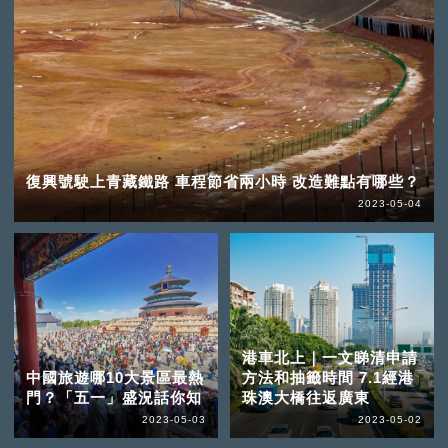
復興號駛上青藏鐵路 車程節省兩小時 改造難點有哪些？
2023-05-04
港車北上｜一文睇清申請
中國旅遊哪10大景區最熱
方法和抽籤時間 7.1經港
門？「五一」盛況話你知
珠澳大橋往返廣東
2023-05-03
2023-05-02