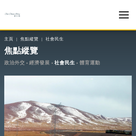
主頁
焦點縱覽
社會民生
焦點縱覽
政治外交
經濟發展
社會民生
體育運動