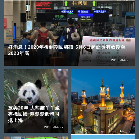
好消息！2020年後到期回鄉證 5月8日起延長有效期至
2023年底
2023-04-28
旅美20年 大熊貓丫丫坐
專機回國 與樂樂遺體同
抵上海
2023-04-27