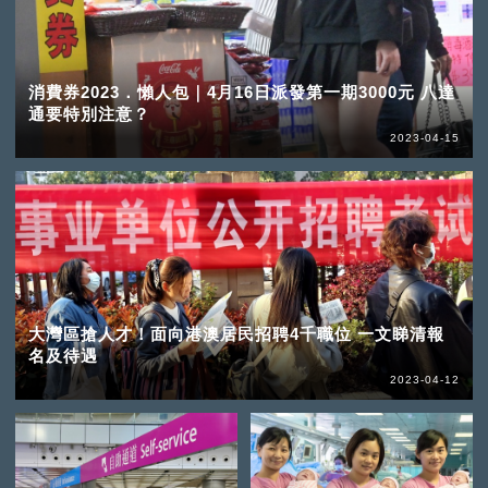
消費券2023．懶人包｜4月16日派發第一期3000元 八達
通要特別注意？
2023-04-15
大灣區搶人才！面向港澳居民招聘4千職位 一文睇清報
名及待遇
2023-04-12