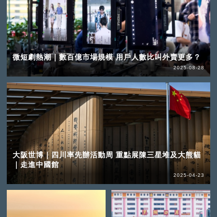
微短劇熱潮｜數百億市場規模 用戶人數比叫外賣更多？
2025-08-28
大阪世博｜四川率先辦活動周 重點展陳三星堆及大熊貓
｜走進中國館
2025-04-23