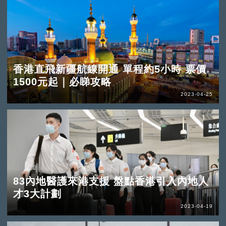
香港直飛新疆航線開通 單程約5小時 票價
1500元起｜必睇攻略
2023-04-25
83內地醫護來港支援 盤點香港引入內地人
才3大計劃
2023-04-19