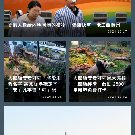
香港人送給內地同胞的禮物 「健康快車」抵江西撫州
2024-12-17
大熊貓安安可可｜將沿用
大熊貓安安可可周末亮相
舊名字 寓意香港穩定平
「熊貓經濟」啟動 2500
「安」凡事皆「可」能
隻雕塑免費打卡
2024-12-09
2024-12-02