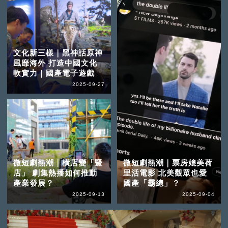
文化新三樣｜黑神話原神
風靡海外 打造中國文化
軟實力｜國產電子遊戲
2025-09-27
微短劇熱潮｜橫店變「豎
微短劇熱潮｜票房媲美荷
店」 劇集熱播如何推動
里活電影 北美觀眾也愛
產業發展？
國產「霸總」？
2025-09-13
2025-09-04