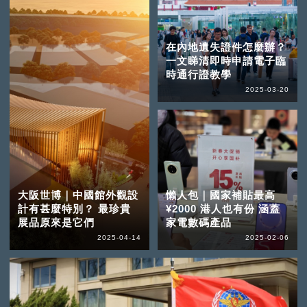
在內地遺失證件怎麼辦？
一文睇清即時申請電子臨
時通行證教學
2025-03-20
大阪世博｜中國館外觀設
懶人包｜國家補貼最高
計有甚麼特別？ 最珍貴
¥2000 港人也有份 涵蓋
展品原來是它們
家電數碼產品
2025-04-14
2025-02-06