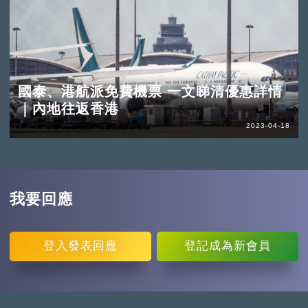
國泰、港航派免費機票 一文睇清優惠詳情
｜內地往返香港
2023-04-18
我要回應
登入
發表回應
登記
成為新會員