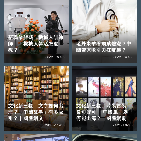
新職業解碼｜機械人訓練
師——機械人幹活怎麼
老外來華看病成熱潮？中
教？
國醫療吸引力在哪裏？
2026-05-08
2026-04-02
文化新三樣｜文字如何出
文化新三樣｜時裝古裝
海？「中國故事」有多吸
長短皆可 「中國風」為
引？｜國產網文
何能出海？｜國產網劇
2025-11-06
2025-10-25