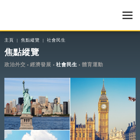
主頁
焦點縱覽
社會民生
焦點縱覽
政治外交
經濟發展
社會民生
體育運動