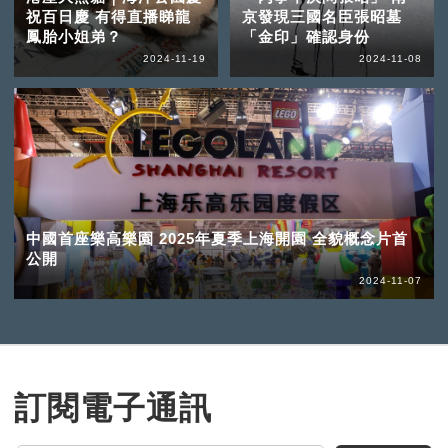
祝百日慶 有得直播睇龍
京發現三國名臣張昭墓
鳳胎小姐弟？
「金印」確認身份
2024-11-19
2024-11-08
中國首座樂高樂園 2025年夏季上海開園 全貌概念片首
公開
2024-11-07
訂閱電子通訊