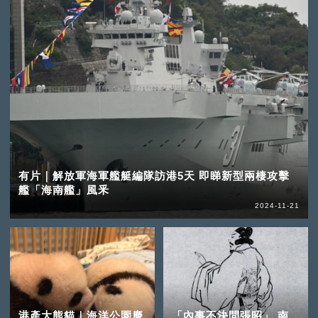
有片｜解放軍海軍艦艇編隊訪港5天 即睇新型兩棲攻擊
艦「海南艦」風釆
2024-11-21
港產大熊貓｜海洋公園慶
「內事不決問張昭」 南