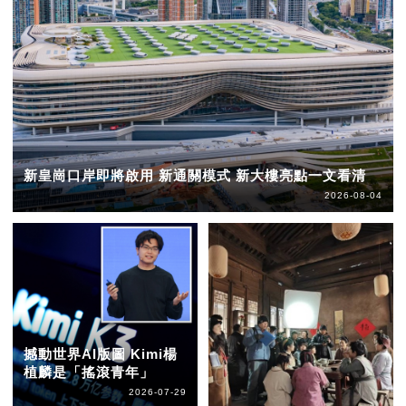
新皇崗口岸即將啟用 新通關模式 新大樓亮點一文看清
2026-08-04
撼動世界AI版圖 Kimi楊
植麟是「搖滾青年」
2026-07-29