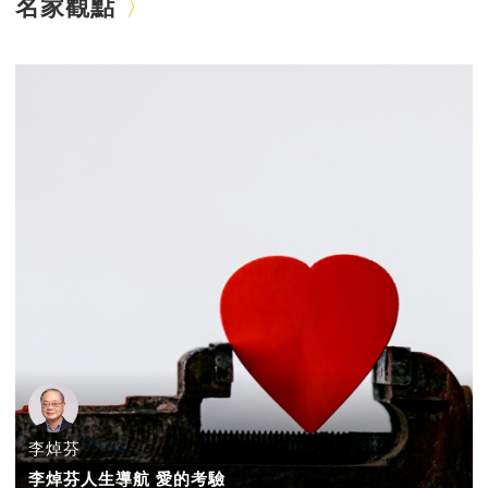
名家觀點
李焯芬
李焯芬人生導航 愛的考驗