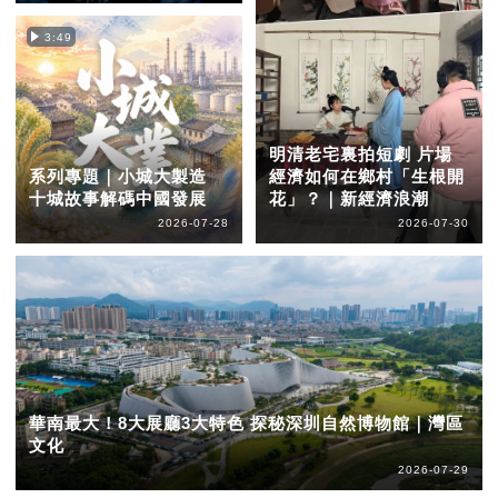
3:49
明清老宅裏拍短劇 片場
系列專題｜小城大製造
經濟如何在鄉村「生根開
十城故事解碼中國發展
花」？｜新經濟浪潮
2026-07-28
2026-07-30
華南最大！8大展廳3大特色 探秘深圳自然博物館｜灣區
文化
2026-07-29