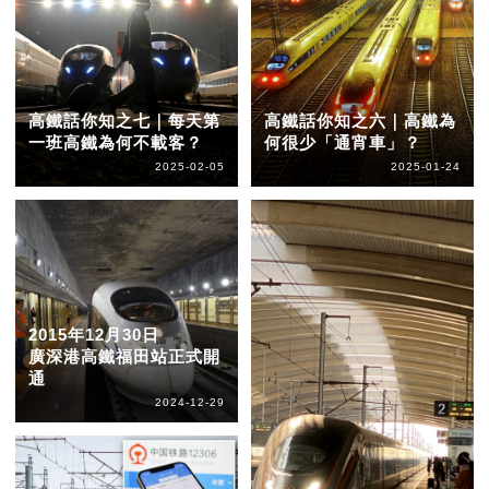
高鐵話你知之七｜每天第
高鐵話你知之六｜高鐵為
一班高鐵為何不載客？
何很少「通宵車」？
2025-02-05
2025-01-24
2015年12月30日
廣深港高鐵福田站正式開
通
2024-12-29