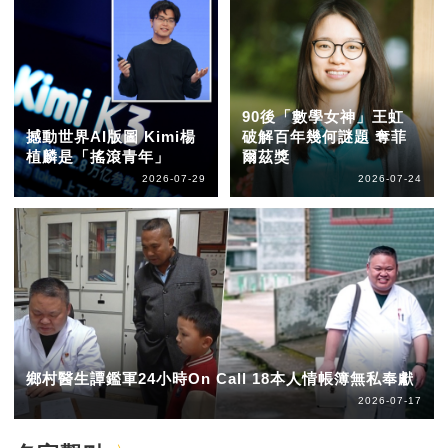
90後「數學女神」王虹
撼動世界AI版圖 Kimi楊
破解百年幾何謎題 奪菲
植麟是「搖滾青年」
爾茲獎
2026-07-29
2026-07-24
鄉村醫生譚鑑軍24小時On Call 18本人情帳簿無私奉獻
2026-07-17