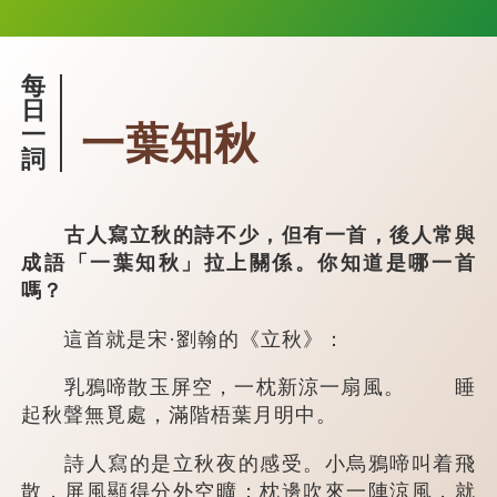
每
日
一葉知秋
一
詞
古人寫立秋的詩不少，但有一首，後人常與
成語「一葉知秋」拉上關係。你知道是哪一首
嗎？
這首就是宋·劉翰的《立秋》：
乳鴉啼散玉屏空，一枕新涼一扇風。 睡
起秋聲無覓處，滿階梧葉月明中。
詩人寫的是立秋夜的感受。小烏鴉啼叫着飛
散，屏風顯得分外空曠；枕邊吹來一陣涼風，就