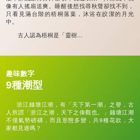
像有人搖扇送爽。睡醒後想找尋秋聲卻找不到，
只看見滿台階的梧桐落葉，沐浴在皎潔的月光
中。
古人認為梧桐是「靈樹...
趣味數字
9種潮型
浙江錢塘江潮，有「天下第一潮」之譽，古
人所謂「浙江之潮，天下之偉觀也。」錢塘江潮
不僅氣勢磅礴，而且形態多變，共9種花款，大
家都見過嗎？