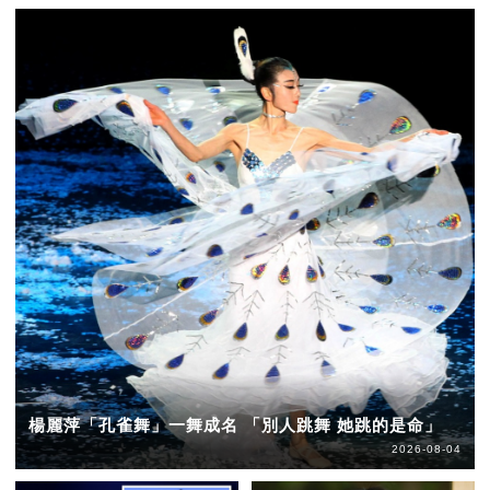
楊麗萍「孔雀舞」一舞成名 「別人跳舞 她跳的是命」
2026-08-04