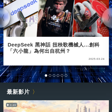
DeepSeek 黑神話 扭秧歌機械人...創科
「六小龍」為何出自杭州？
2025-03-24
最新影片
3:49