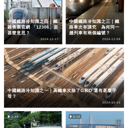
中國鐵路冷知識之四｜鐵
中國鐵路冷知識之三｜鐵
路售票官網 「12306」是
路車次有講究 為何同一
甚麼意思？
趟列車有兩個編號？
2024-12-17
2024-12-09
中國鐵路冷知識之一｜高鐵車次除了G和D 還有甚麼字
母？
2024-10-10
2:48
3:15